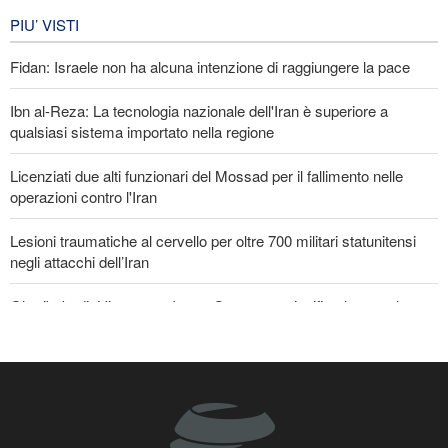
Iran in lutto per la celebrazione di
Arbain
PIU’ VISTI
4 giorni fa
Fidan: Israele non ha alcuna intenzione di raggiungere la pace
EVENTI
Ibn al-Reza: La tecnologia nazionale dell'Iran è superiore a
qualsiasi sistema importato nella regione
Licenziati due alti funzionari del Mossad per il fallimento nelle
operazioni contro l'Iran
Lesioni traumatiche al cervello per oltre 700 militari statunitensi
negli attacchi dell’Iran
Gharibabadi: L'intesa tra Iran e Oman non significa la completa
riapertura dello Stretto di Hormuz
La risposta di Ghalibaf a Trump: La diplomazia teatrale in loop è
un fallimento
Se non avessimo sacrificato i giapponesi, il futuro del mondo