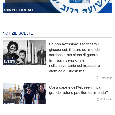
ASIA OCCIDENTALE
Licenziati due alti funzionari del Mossad per il fallimento nelle
operazioni contro l'Iran
13 ore fa
NOTIZIE SCELTE
Lesioni traumatiche al cervello per oltre 700 militari statunitensi
Se non avessimo sacrificato i
negli attacchi dell’Iran
giapponesi, il futuro del mondo
sarebbe stato pieno di guerre!
La risposta di Ghalibaf a Trump: La diplomazia teatrale in loop è
Immagini selezionate
un fallimento
EVENTI
nell'anniversario del massacro
atomico di Hiroshima
Ibn al-Reza: La tecnologia nazionale dell'Iran è superiore a
qualsiasi sistema importato nella regione
1 giorno fa
Cosa sapete dell’Arbaeen, il più
Gharibabadi: L'intesa tra Iran e Oman non significa la completa
grande raduno pacifico del mondo?
riapertura dello Stretto di Hormuz
4 giorni fa
EVENTI