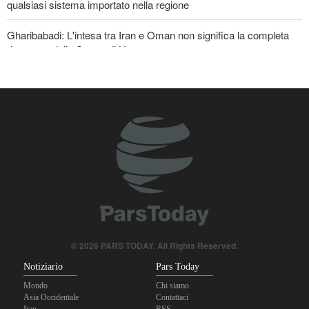
qualsiasi sistema importato nella regione
Gharibabadi: L'intesa tra Iran e Oman non significa la completa
riapertura dello Stretto di Hormuz
Baghaei: Il clima dei negoziati tra Iran e Oman sullo Stretto di
Hormuz è positivo
Oltre 22 milioni di pellegrini hanno partecipato al pellegrinaggio
dell'Arbaeen
© 2026 PARS TODAY. All Rights Reserved.
Notiziario
Pars Today
Mondo
Chi siamo
Asia Occidentale
Contattaci