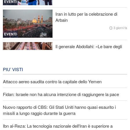
EVENTI
Nuovo rapporto di CBS: Gli Stati Uniti hanno quasi esaurito i
missili a lungo raggio durante la guerra
Iran in lutto per la celebrazione di
Arbain
Baghaei: Il clima dei negoziati tra Iran e Oman sullo Stretto di
3 giorni fa
Hormuz è positivo
EVENTI
Il generale Abdollahi: «Le bare degli
americani fanno parte del loro
equipaggiamento nella regione»
IRAN
7 giorni fa
PIU’ VISTI
Attacco aereo saudita contro la capitale dello Yemen
Fidan: Israele non ha alcuna intenzione di raggiungere la pace
Nuovo rapporto di CBS: Gli Stati Uniti hanno quasi esaurito i
missili a lungo raggio durante la guerra
Ibn al-Reza: La tecnologia nazionale dell'Iran è superiore a