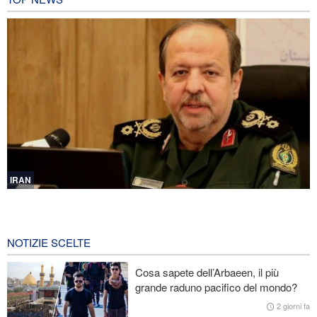
IRAN
Ibn al-Reza: La tecnologia nazionale dell'Iran è superiore a
qualsiasi sistema importato nella regione
4 ore fa
NOTIZIE SCELTE
Gharibabadi: L'intesa tra Iran e Oman non significa la completa
Cosa sapete dell’Arbaeen, il più
riapertura dello Stretto di Hormuz
grande raduno pacifico del mondo?
Fidan: Israele non ha alcuna intenzione di raggiungere la pace
2 giorni fa