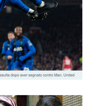
 esulta dopo aver segnato contro Man. United