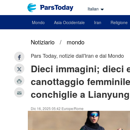
Italian
Mondo
Asia Occidentale
Iran
Religione
Notiziario
/
mondo
Pars Today, notizie dall'Iran e dal Mondo
Dieci immagini; dieci e
canottaggio femminile i
conchiglie a Lianyung
Dic 16, 2025 05:42 Europe/Rome