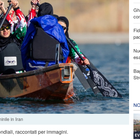
Gha
com
Fid
pa
Nuo
esa
Bag
Str
NO
nile in Iran
ndiali, raccontati per immagini.
EV