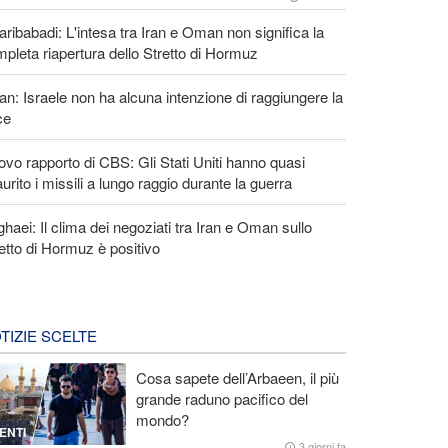
ribabadi: L'intesa tra Iran e Oman non significa la
pleta riapertura dello Stretto di Hormuz
an: Israele non ha alcuna intenzione di raggiungere la
ce
vo rapporto di CBS: Gli Stati Uniti hanno quasi
urito i missili a lungo raggio durante la guerra
haei: Il clima dei negoziati tra Iran e Oman sullo
etto di Hormuz è positivo
TIZIE SCELTE
Cosa sapete dell’Arbaeen, il più
grande raduno pacifico del
mondo?
ENTI
3 giorni fa