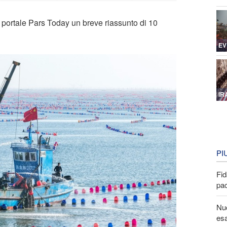
l portale Pars Today un breve riassunto di 10
EV
IR
PI
Fid
pa
Nuo
esa