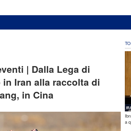
TO
venti | Dalla Lega di
n Iran alla raccolta di
ang, in Cina
IR
Ibn
a q