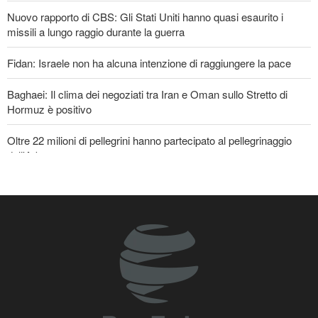
Nuovo rapporto di CBS: Gli Stati Uniti hanno quasi esaurito i
missili a lungo raggio durante la guerra
Fidan: Israele non ha alcuna intenzione di raggiungere la pace
Baghaei: Il clima dei negoziati tra Iran e Oman sullo Stretto di
Hormuz è positivo
Oltre 22 milioni di pellegrini hanno partecipato al pellegrinaggio
dell'Arbaeen
Gharibabadi: L'intesa tra Iran e Oman non significa la completa
riapertura dello Stretto di Hormuz