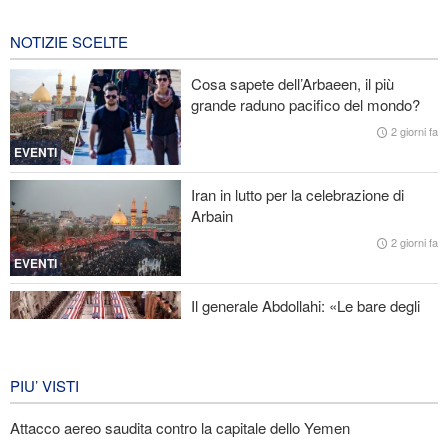
riapertura dello Stretto di Hormuz
5 ore fa
NOTIZIE SCELTE
Fidan: Israele non ha alcuna intenzione di raggiungere la pace
Cosa sapete dell’Arbaeen, il più
grande raduno pacifico del mondo?
Nuovo rapporto di CBS: Gli Stati Uniti hanno quasi esaurito i
missili a lungo raggio durante la guerra
2 giorni fa
EVENTI
Baghaei: Il clima dei negoziati tra Iran e Oman sullo Stretto di
Hormuz è positivo
Iran in lutto per la celebrazione di
Arbain
Attacco aereo saudita contro la capitale dello Yemen
2 giorni fa
EVENTI
Il generale Abdollahi: «Le bare degli
americani fanno parte del loro
equipaggiamento nella regione»
IRAN
6 giorni fa
PIU’ VISTI
Attacco aereo saudita contro la capitale dello Yemen