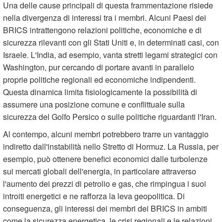
Una delle cause principali di questa frammentazione risiede
nella divergenza di interessi tra i membri. Alcuni Paesi dei
BRICS intrattengono relazioni politiche, economiche e di
sicurezza rilevanti con gli Stati Uniti e, in determinati casi, con
Israele. L'India, ad esempio, vanta stretti legami strategici con
Washington, pur cercando di portare avanti in parallelo
proprie politiche regionali ed economiche indipendenti.
Questa dinamica limita fisiologicamente la possibilità di
assumere una posizione comune e conflittuale sulla
sicurezza del Golfo Persico o sulle politiche riguardanti l'Iran.
Al contempo, alcuni membri potrebbero trarre un vantaggio
indiretto dall'instabilità nello Stretto di Hormuz. La Russia, per
esempio, può ottenere benefici economici dalle turbolenze
sui mercati globali dell'energia, in particolare attraverso
l'aumento dei prezzi di petrolio e gas, che rimpingua i suoi
introiti energetici e ne rafforza la leva geopolitica. Di
conseguenza, gli interessi dei membri dei BRICS in ambiti
come la sicurezza energetica, le crisi regionali e le relazioni