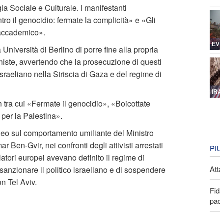
gia Sociale e Culturale. I manifestanti
tro il genocidio: fermate la complicità» e «Gli
 accademico».
EV
 Università di Berlino di porre fine alla propria
niste, avvertendo che la prosecuzione di questi
sraeliano nella Striscia di Gaza e del regime di
IR
n tra cui «Fermate il genocidio», «Boicottate
 per la Palestina».
ideo sul comportamento umiliante del Ministro
r Ben-Gvir, nei confronti degli attivisti arrestati
PI
slatori europei avevano definito il regime di
Att
anzionare il politico israeliano e di sospendere
n Tel Aviv.
Fid
pa