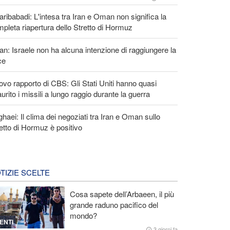
ribabadi: L'intesa tra Iran e Oman non significa la
pleta riapertura dello Stretto di Hormuz
an: Israele non ha alcuna intenzione di raggiungere la
ce
vo rapporto di CBS: Gli Stati Uniti hanno quasi
urito i missili a lungo raggio durante la guerra
haei: Il clima dei negoziati tra Iran e Oman sullo
etto di Hormuz è positivo
TIZIE SCELTE
Cosa sapete dell’Arbaeen, il più
grande raduno pacifico del
mondo?
ENTI
3 giorni fa