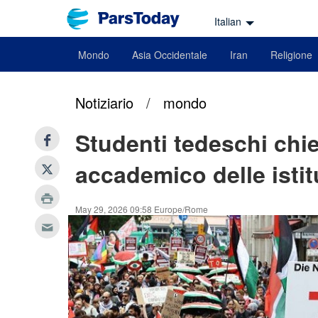
Italian
Mondo
Asia Occidentale
Iran
Religione
Notiziario
/
mondo
Studenti tedeschi chi
accademico delle istit
May 29, 2026 09:58 Europe/Rome