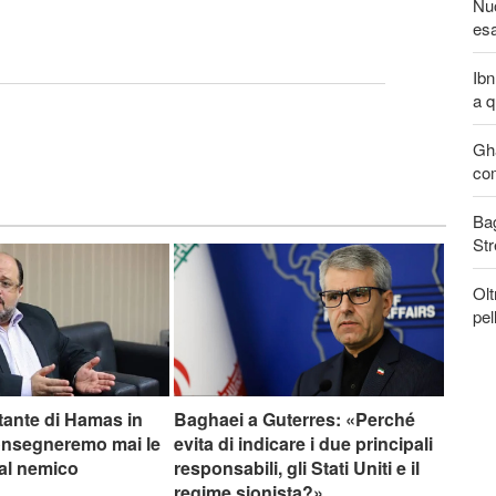
Nuo
esa
Ibn
a q
Gha
com
Bag
Str
Olt
pel
tante di Hamas in
Baghaei a Guterres: «Perché
onsegneremo mai le
evita di indicare i due principali
 al nemico
responsabili, gli Stati Uniti e il
regime sionista?»