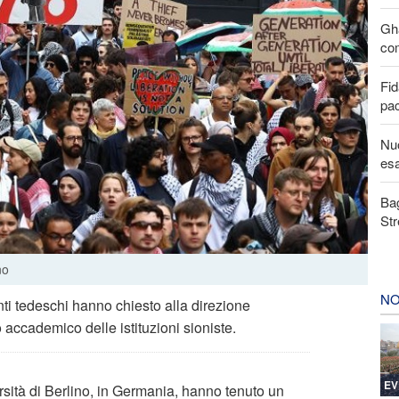
Gha
com
Fid
pa
Nuo
esa
Bag
Str
no
NO
nti tedeschi hanno chiesto alla direzione
o accademico delle istituzioni sioniste.
EV
rsità di Berlino, in Germania, hanno tenuto un