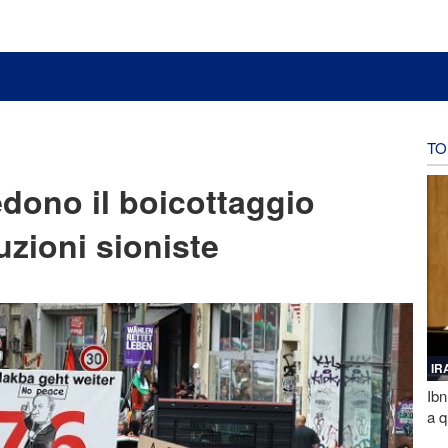
TO
edono il boicottaggio
uzioni sioniste
IR
Ibn
a q