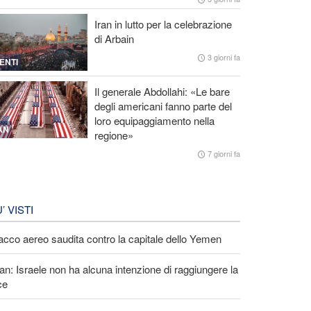
Iran in lutto per la celebrazione
di Arbain
3 giorni fa
ENTI
Il generale Abdollahi: «Le bare
degli americani fanno parte del
loro equipaggiamento nella
AN
regione»
7 giorni fa
U’ VISTI
acco aereo saudita contro la capitale dello Yemen
an: Israele non ha alcuna intenzione di raggiungere la
ce