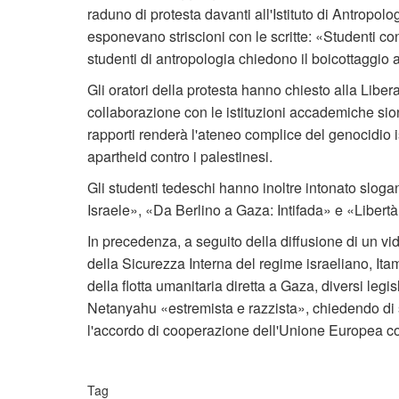
raduno di protesta davanti all'Istituto di Antropolo
esponevano striscioni con le scritte: «Studenti con
studenti di antropologia chiedono il boicottaggio
Gli oratori della protesta hanno chiesto alla Libera
collaborazione con le istituzioni accademiche sio
rapporti renderà l'ateneo complice del genocidio i
apartheid contro i palestinesi.
Gli studenti tedeschi hanno inoltre intonato sloga
Israele», «Da Berlino a Gaza: Intifada» e «Libertà
In precedenza, a seguito della diffusione di un v
della Sicurezza Interna del regime israeliano, Itama
della flotta umanitaria diretta a Gaza, diversi legi
Netanyahu «estremista e razzista», chiedendo di s
l'accordo di cooperazione dell'Unione Europea co
Tag