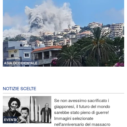
ASIA OCCIDENTALE
Violente esplosioni nel sud del Libano e vasti incendi
21 ore fa
NOTIZIE SCELTE
Portavoce dell’Esercito iraniano: L’ordine iraniano nello Stretto di
Hormuz è irreversibile
Se non avessimo sacrificato i
giapponesi, il futuro del mondo
Ex segretaria di Stato Usa: La Casa Bianca di Trump ricorda i
sarebbe stato pieno di guerre!
palazzi di Saddam ai tempi della sua caduta
Immagini selezionate
EVENTI
nell'anniversario del massacro
CNN rivela: Capo degli Stati maggiori Usa cerca una via d’uscita