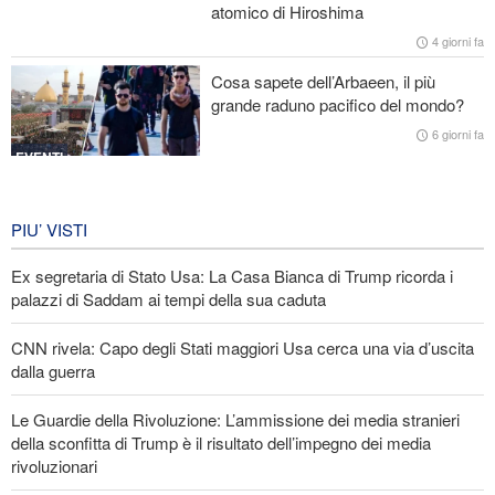
atomico di Hiroshima
dalla guerra
4 giorni fa
Le Guardie della Rivoluzione: L’ammissione dei media stranieri
Cosa sapete dell’Arbaeen, il più
della sconfitta di Trump è il risultato dell’impegno dei media
grande raduno pacifico del mondo?
rivoluzionari
6 giorni fa
EVENTI
Iran in lutto per la celebrazione di
Arbain
PIU’ VISTI
6 giorni fa
Ex segretaria di Stato Usa: La Casa Bianca di Trump ricorda i
EVENTI
palazzi di Saddam ai tempi della sua caduta
CNN rivela: Capo degli Stati maggiori Usa cerca una via d’uscita
dalla guerra
Le Guardie della Rivoluzione: L’ammissione dei media stranieri
della sconfitta di Trump è il risultato dell’impegno dei media
rivoluzionari