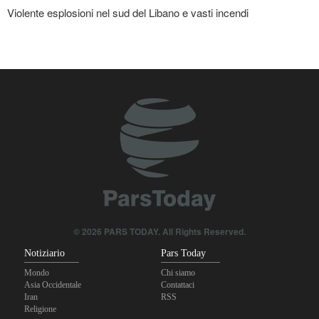
Violente esplosioni nel sud del Libano e vasti incendi
Portavoce dell’Esercito iraniano: L’ordine iraniano nello Stretto di
Hormuz è irreversibile
© 2026 PARS TODAY. All Rights Reserved.
Notiziario
Pars Today
Mondo
Chi siamo
Asia Occidentale
Contattaci
Iran
RSS
Religione