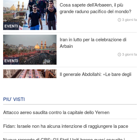
Cosa sapete dell’Arbaeen, il più
riapertura dello Stretto di Hormuz
grande raduno pacifico del mondo?
Fidan: Israele non ha alcuna intenzione di raggiungere la pace
3 giorni fa
EVENTI
Nuovo rapporto di CBS: Gli Stati Uniti hanno quasi esaurito i
missili a lungo raggio durante la guerra
Iran in lutto per la celebrazione di
Arbain
Baghaei: Il clima dei negoziati tra Iran e Oman sullo Stretto di
3 giorni fa
Hormuz è positivo
EVENTI
Il generale Abdollahi: «Le bare degli
americani fanno parte del loro
equipaggiamento nella regione»
IRAN
7 giorni fa
PIU’ VISTI
Attacco aereo saudita contro la capitale dello Yemen
Fidan: Israele non ha alcuna intenzione di raggiungere la pace
Nuovo rapporto di CBS: Gli Stati Uniti hanno quasi esaurito i