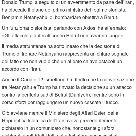
Donald Trump, a seguito di un avvertimento da parte dell’Iran,
ha bloccato il piano del primo ministro del regime sionista,
Benjamin Netanyahu, di bombardare obiettivi a Beirut.
Un funzionario sionista, parlando con Axios, ha affermato:
«Gli attacchi pianificati contro Beirut non avranno luogo».
Il media statunitense ha sottolineato che la decisione di
Trump di frenare Netanyahu rappresenta un chiaro segnale
del fatto che non vuole che un alleato chiave ostacoli un
accordo con l’Iran.
Anche il Canale 12 israeliano ha riferito che la conversazione
tra Netanyahu e Trump ha rinviato la decisione su un attacco
contro la periferia sud di Beirut (Dahiyeh), mentre sono in
corso sforzi per raggiungere un nuovo cessate il fuoco.
Ciò avviene mentre il Ministero degli Affari Esteri della
Repubblica Islamica dell’Iran aveva precedentemente
dichiarato in un comunicato che, nonostante gli sforzi
dichiarati dagli Stati Uniti nei primi giorni successivi al