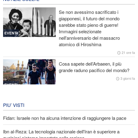
Lesioni traumatiche al cervello per oltre 700 militari statunitensi
Se non avessimo sacrificato i
negli attacchi dell’Iran
giapponesi, il futuro del mondo
sarebbe stato pieno di guerre!
La risposta di Ghalibaf a Trump: La diplomazia teatrale in loop è
Immagini selezionate
un fallimento
EVENTI
nell'anniversario del massacro
atomico di Hiroshima
Ibn al-Reza: La tecnologia nazionale dell'Iran è superiore a
qualsiasi sistema importato nella regione
21 ore fa
Cosa sapete dell’Arbaeen, il più
Gharibabadi: L'intesa tra Iran e Oman non significa la completa
grande raduno pacifico del mondo?
riapertura dello Stretto di Hormuz
3 giorni fa
EVENTI
Iran in lutto per la celebrazione di
Arbain
PIU’ VISTI
3 giorni fa
Fidan: Israele non ha alcuna intenzione di raggiungere la pace
EVENTI
Ibn al-Reza: La tecnologia nazionale dell'Iran è superiore a
qualsiasi sistema importato nella regione