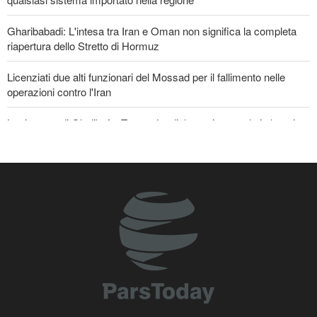
Gharibabadi: L'intesa tra Iran e Oman non significa la completa
riapertura dello Stretto di Hormuz
Licenziati due alti funzionari del Mossad per il fallimento nelle
operazioni contro l'Iran
La risposta di Ghalibaf a Trump: La diplomazia teatrale in loop è
un fallimento
Lesioni traumatiche al cervello per oltre 700 militari statunitensi
negli attacchi dell’Iran
Se non avessimo sacrificato i giapponesi, il futuro del mondo
sarebbe stato pieno di guerre! Immagini selezionate
nell'anniversario del massacro atomico di Hiroshima