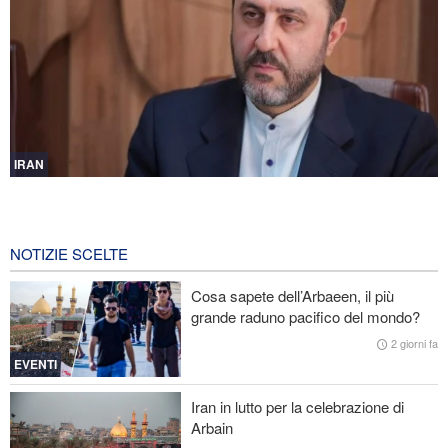
IRAN
Gharibabadi: L'intesa tra Iran e Oman non significa la completa
riapertura dello Stretto di Hormuz
2 ore fa
NOTIZIE SCELTE
Fidan: Israele non ha alcuna intenzione di raggiungere la pace
Cosa sapete dell’Arbaeen, il più
grande raduno pacifico del mondo?
Nuovo rapporto di CBS: Gli Stati Uniti hanno quasi esaurito i
missili a lungo raggio durante la guerra
2 giorni fa
EVENTI
Baghaei: Il clima dei negoziati tra Iran e Oman sullo Stretto di
Hormuz è positivo
Iran in lutto per la celebrazione di
Arbain