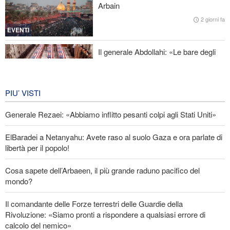
Arbain
Oltre 22 milioni di pellegrini hanno partecipato al pellegrinaggio
dell'Arbaeen
2 giorni fa
EVENTI
Il generale Abdollahi: «Le bare degli
americani fanno parte del loro
equipaggiamento nella regione»
IRAN
6 giorni fa
PIU’ VISTI
Generale Rezaei: «Abbiamo inflitto pesanti colpi agli Stati Uniti»
ElBaradei a Netanyahu: Avete raso al suolo Gaza e ora parlate di
libertà per il popolo!
Cosa sapete dell’Arbaeen, il più grande raduno pacifico del
mondo?
Il comandante delle Forze terrestri delle Guardie della
Rivoluzione: «Siamo pronti a rispondere a qualsiasi errore di
calcolo del nemico»