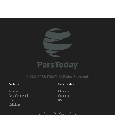
Nuovo rapporto di CBS: Gli Stati Uniti hanno quasi esaurito i
missili a lungo raggio durante la guerra
Baghaei: Il clima dei negoziati tra Iran e Oman sullo Stretto di
Hormuz è positivo
Attacco aereo saudita contro la capitale dello Yemen
Oltre 22 milioni di pellegrini hanno partecipato al pellegrinaggio
dell'Arbaeen
Fidan: Israele non ha alcuna intenzione di raggiungere la pace
© 2026 PARS TODAY. All Rights Reserved.
Notiziario
Pars Today
Mondo
Chi siamo
Asia Occidentale
Contattaci
Iran
RSS
Religione