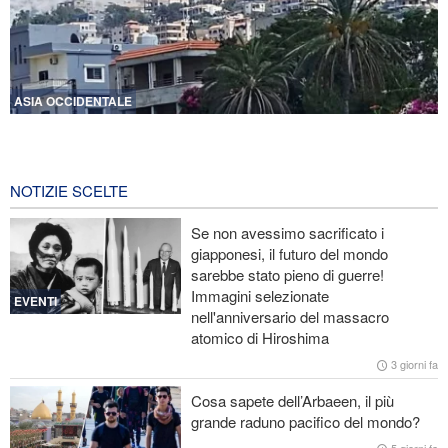
ASIA OCCIDENTALE
Violente esplosioni nel sud del Libano e vasti incendi
4 ore fa
NOTIZIE SCELTE
Portavoce dell’Esercito iraniano: L’ordine iraniano nello Stretto di
Hormuz è irreversibile
Se non avessimo sacrificato i
giapponesi, il futuro del mondo
Ex segretaria di Stato Usa: La Casa Bianca di Trump ricorda i
sarebbe stato pieno di guerre!
palazzi di Saddam ai tempi della sua caduta
Immagini selezionate
EVENTI
nell'anniversario del massacro
CNN rivela: Capo degli Stati maggiori Usa cerca una via d’uscita
atomico di Hiroshima
dalla guerra
3 giorni fa
Le Guardie della Rivoluzione: L’ammissione dei media stranieri
Cosa sapete dell’Arbaeen, il più
della sconfitta di Trump è il risultato dell’impegno dei media
grande raduno pacifico del mondo?
rivoluzionari