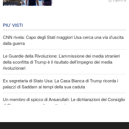
5 giorni fa
EVENTI
Iran in lutto per la celebrazione di
Arbain
PIU’ VISTI
5 giorni fa
CNN rivela: Capo degli Stati maggiori Usa cerca una via d’uscita
EVENTI
dalla guerra
Le Guardie della Rivoluzione: L’ammissione dei media stranieri
della sconfitta di Trump è il risultato dell’impegno dei media
rivoluzionari
Ex segretaria di Stato Usa: La Casa Bianca di Trump ricorda i
palazzi di Saddam ai tempi della sua caduta
Un membro di spicco di Ansarullah: Le dichiarazioni del Consiglio
di Sicurezza non meritano attenzione
Araghchi ai Paesi vicini: È tempo di contare solo su noi stessi e di
abbracciare la vera fratellanza