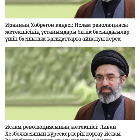
Иранның Хобрегон кеңесі: Ислам революциясы
жетекшісінің ұстанымдары билік басындағылар
үшін басшылық қағидаттарға айналуы керек
Ислам революциясының жетекшісі: Ливан
Хезболласының күрескерлерін қорғау Ислам