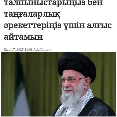
талпыныстарыңыз бен
таңғаларлық
әрекеттеріңіз үшін алғыс
айтамын
Қыр 17, 2025 11:08 Asia/Almaty