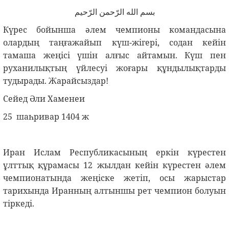
بسم الله الرّحمن الرّحیم
Күрес бойынша әлем чемпионы командасына
олардың таңғажайып күш-жігері, содан кейін
тамаша жеңісі үшін алғыс айтамын. Күш пен
руханилықтың үйлесуі жоғары құндылықтарды
тудырады. Жарайсыздар!
Сейед Әли Хаменеи
25 шаһривар 1404 ж
Иран Ислам Республикасының еркін күрестен
ұлттық құрамасы 12 жылдан кейін күрестен әлем
чемпионатында жеңіске жетіп, осы жарыстар
тарихында Иранның алтыншы рет чемпион болуын
тіркеді.