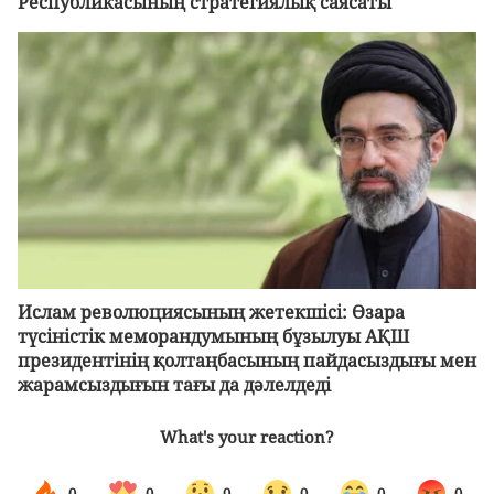
Республикасының стратегиялық саясаты
Ислам революциясының жетекшісі: Өзара
түсіністік меморандумының бұзылуы АҚШ
президентінің қолтаңбасының пайдасыздығы мен
жарамсыздығын тағы да дәлелдеді