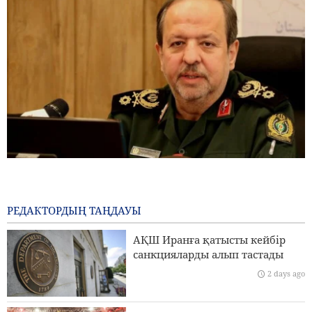
Бригада генералы Ибн-әл-Реза: Иранның жергілікті
технологиясы аймақтағы кез келген импорттық
жүйеден жоғары
РЕДАКТОРДЫҢ ТАҢДАУЫ
1 day ago
АҚШ Иранға қатысты кейбір
Пезешкиан: Біз келіссөздер процесіндегі Палестина
санкцияларды алып тастады
көшбасшыларының әрбір шешімін қолдаймыз
2 days ago
Сананың Эр-Риядқа қатаң ескертуі