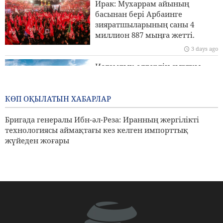
Ирак: Мухаррам айының
Ормуз бұғазы үстінде MQ9 дроны жойылды
басынан бері Арбаинге
зияратшыларының саны 4
Иран Сыртқы істер министрлігі: Біз Иранды заңды
миллион 887 мыңға жетті.
түрде қорғау үшін барлық құралдарды пайдаланамыз
3 days ago
Исламдық елдердің сыртқы
істер министрлері Израильдің
Палестинадағы экспансионистік
әрекеттеріне қарсы тұру үшін
КӨП ОҚЫЛАТЫН ХАБАРЛАР
бас қосады
Бригада генералы Ибн-әл-Реза: Иранның жергілікті
3 days ago
технологиясы аймақтағы кез келген импорттық
жүйеден жоғары