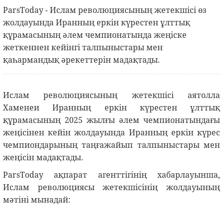
ParsToday - Ислам революциясының жетекшісі өз
жолдауында Иранның еркін күрестен ұлттық
құрамасының әлем чемпионатында жеңіске
жеткеннен кейінгі талпыныстары мен
қаһармандық әрекеттерін мадақтады.
Ислам революциясының жетекшісі аятолла
Хаменеи Иранның еркін күрестен ұлттық
құрамасының 2025 жылғы әлем чемпионатындағы
жеңісінен кейін жолдауында Иранның еркін күрес
чемпиондарының таңғажайып талпыныстары мен
жеңісін мадақтады.
ParsToday ақпарат агенттігінің хабарлауынша,
Ислам революциясы жетекшісінің жолдауының
мәтіні мынадай: