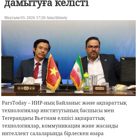
дамытуға келісті
Маусым 03, 2026 17:20 Asia/Almaty
ParsToday – ИИР-ның Байланыс және ақпараттық
технологиялар институтының басшысы мен
Тегерандағы Вьетнам елшісі ақпараттық
технологиялар, коммуникация және жасанды
интеллект салаларында бірлескен өзара