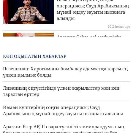
операциясы; Сауд Арабиясының
Бригада генералы Ибн-әл-Реза: Иранның жергілікті
мұнай өңдеу зауыты нысанаға
технологиясы аймақтағы кез келген импорттық
алынды
жүйеден жоғары
2 hours ago
Сананың Эр-Риядқа қатаң ескертуі
Арақчи: Өзіне-өзі сенімділік
пен шынайы бауырластық
уақыты келді
КӨП ОҚЫЛАТЫН ХАБАРЛАР
1 day ago
Пезешкиан: Хиросиманы бомбалау адамзатқа қарсы ең
үлкен қылмыс болды
Ливанның оңтүстігінде үлкен жарылыстар мен кең
таралған өрттер
Йемен күштерінің соңғы операциясы; Сауд
Арабиясының мұнай өңдеу зауыты нысанаға алынды
Арақчи: Егер АҚШ өзара түсіністік меморандумының
бұзылуына өтемақы төлемесе, келіссөздерді қайта