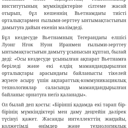
институтының мүмкіндіктеріне сілтеме жасай
отырып, бұл кешеннің Вьетнамдағы тиісті
орталықтармен ғылыми-зерттеу ынтымақтастығын
дамытуға дайын екенін мәлімдеді.
Бұл кездесуде Вьетнамның Тегерандағы елшісі
Луонг Нгок Нуон Иранмен ғылыми-зерттеу
ынтымақтастығын дамыту ұсынысын құптап, былай
деді: «Осы кездесуде ұсынылған ақпарат Вьетнамға
беріледі және екі елдің мамандандырылған
орталықтары арасындағы байланысты тікелей
жүзеге асыру үшін ақпараттық-коммуникациялық
технологиялар саласында мамандандырылған
байланыс орнатуға негіз қаланады».
Ол былай деп қосты: «Бірінші қадамда екі тарап бір-
бірінің мүмкіндіктері мен даму деңгейін дәлірек
түсінуі қажет. Жасанды интеллекттің жағдайы,
қолжетімді өнімдер және технологиялық