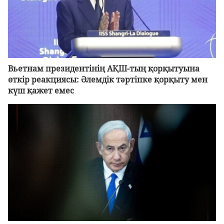
Вьетнам президентінің АҚШ-тың қорқытуына
өткір реакциясы: Әлемдік тәртіпке қорқыту мен
күш қажет емес