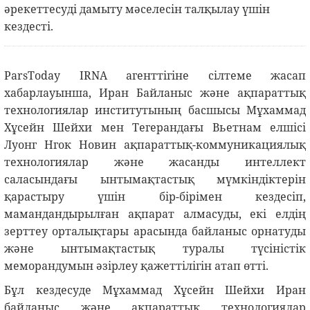
әрекеттесуді дамыту мәселесін талқылау үшін
кездесті.
ParsToday IRNA агенттігіне сілтеме жасап
хабарлауынша, Иран Байланыс және ақпараттық
технологиялар институтының басшысы Мұхаммад
Хұсейн Шейхи мен Тегерандағы Вьетнам елшісі
Луонг Нгок Новин ақпараттық-коммуникациялық
технологиялар және жасанды интеллект
саласындағы ынтымақтастық мүмкіндіктерін
қарастыру үшін бір-бірімен кездесіп,
мамандандырылған ақпарат алмасуды, екі елдің
зерттеу орталықтары арасында байланыс орнатуды
және ынтымақтастық туралы түсіністік
меморандумын әзірлеу қажеттілігін атап өтті.
Бұл кездесуде Мұхаммад Хұсейн Шейхи Иран
байланыс және ақпараттық технологиялар