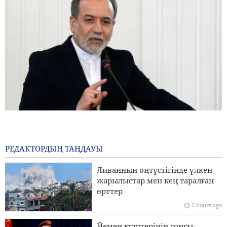
Арақчи: Егер АҚШ өзара түсіністік меморандумының
бұзылуына өтемақы төлемесе, келіссөздерді қайта
бастау мүмкін емес
РЕДАКТОРДЫҢ ТАҢДАУЫ
2 hours ago
Ливанның оңтүстігінде үлкен
Пәкістанның Қорғаныс министрі: Ислам елдерінің
жарылыстар мен кең таралған
сионистік режимге қарсы бірлігі өте маңызды
өрттер
2 hours ago
Пезешкиан: Хиросиманы бомбалау адамзатқа қарсы ең
үлкен қылмыс болды
Йемен күштерінің соңғы