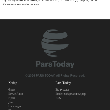
бастау мүмкін емес
Пәкістанның Қорғаныс министрі: Ислам елдерінің
сионистік режимге қарсы бірлігі өте маңызды
Арақчи: Өзіне-өзі сенімділік пен шынайы бауырластық
уақыты келді
© 2026 PARS TODAY. All Rights Reserved.
Хабар
Pars Today
Әлем
Біз туралы
Батыс Азия
Бізбен хабарласыңыздар
Иран
RSS
Дін
Парспедия