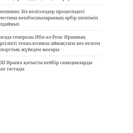
зешкиан: Біз келіссөздер процесіндегі
лестина көшбасшыларының әрбір шешімін
лдаймыз
игада генералы Ибн-әл-Реза: Иранның
ргілікті технологиясы аймақтағы кез келген
порттық жүйеден жоғары
Ш Иранға қатысты кейбір санкцияларды
ып тастады