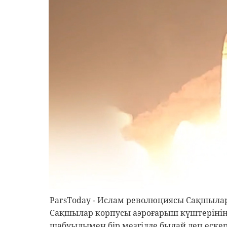
ParsToday - Ислам революциясы Сақшылар
Сақшылар корпусы аэроғарыш күштеріні
шабуылымен бір мезгілде былай деп еске