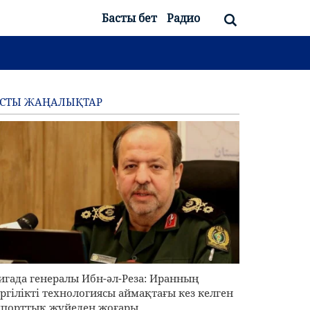
Басты бет
Радио
АСТЫ ЖАҢАЛЫҚТАР
игада генералы Ибн-әл-Реза: Иранның
ргілікті технологиясы аймақтағы кез келген
порттық жүйеден жоғары