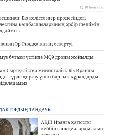
10 hours ago
зешкиан: Біз келіссөздер процесіндегі
лестина көшбасшыларының әрбір шешімін
лдаймыз
наның Эр-Риядқа қатаң ескертуі
муз бұғазы үстінде MQ9 дроны жойылды
ан Сыртқы істер министрлігі: Біз Иранды
ңды түрде қорғау үшін барлық құралдарды
йдаланамыз
ДАКТОРДЫҢ ТАҢДАУЫ
АҚШ Иранға қатысты
кейбір санкцияларды алып
тастады