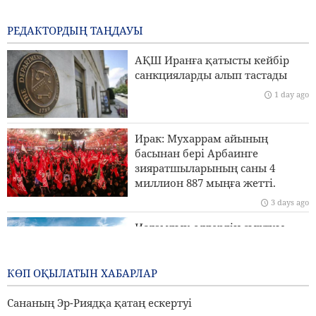
технологиясы аймақтағы кез келген импорттық
жүйеден жоғары
РЕДАКТОРДЫҢ ТАҢДАУЫ
15 hours ago
АҚШ Иранға қатысты кейбір
Пезешкиан: Біз келіссөздер процесіндегі Палестина
санкцияларды алып тастады
көшбасшыларының әрбір шешімін қолдаймыз
1 day ago
Сананың Эр-Риядқа қатаң ескертуі
Ирак: Мухаррам айының
Ормуз бұғазы үстінде MQ9 дроны жойылды
басынан бері Арбаинге
зияратшыларының саны 4
Иран Сыртқы істер министрлігі: Біз Иранды заңды
миллион 887 мыңға жетті.
түрде қорғау үшін барлық құралдарды пайдаланамыз
3 days ago
Исламдық елдердің сыртқы
істер министрлері Израильдің
Палестинадағы экспансионистік
әрекеттеріне қарсы тұру үшін
КӨП ОҚЫЛАТЫН ХАБАРЛАР
бас қосады
Сананың Эр-Риядқа қатаң ескертуі
3 days ago