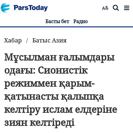
Басты бет
Радио
Хабар
/
Батыс Азия
Мұсылман ғалымдары
одағы: Сионистік
режиммен қарым-
қатынасты қалыпқа
келтіру ислам елдеріне
зиян келтіреді