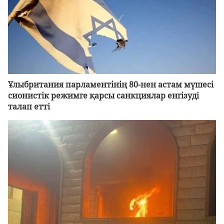
Ұлыбритания парламентінің 80-нен астам мүшесі
сионистік режимге қарсы санкциялар енгізуді
талап етті