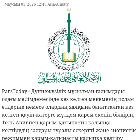
Маусым 01, 2026 12:49 Asia/Almaty
ParsToday - Дүниежүзілік мұсылман ғалымдары
одағы мәлімдемесінде кез келген мекеменің ислам
елдеріне немесе олардың халқына бағытталған кез
келген қауіп-қатерге мүлдем қарсы екенін білдіріп,
Тель-Авивпен қарым-қатынасты қалыпқа
келтірудің салдары туралы ескертті және сионистік
режиммен қарым-қатынасты қалыпқа келтіру