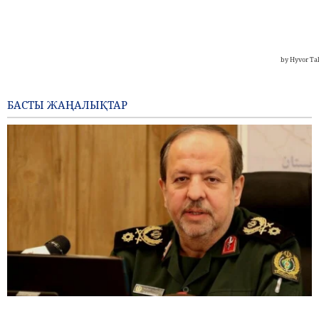
БАСТЫ ЖАҢАЛЫҚТАР
Бригада генералы Ибн-әл-Реза: Иранның жергілікті