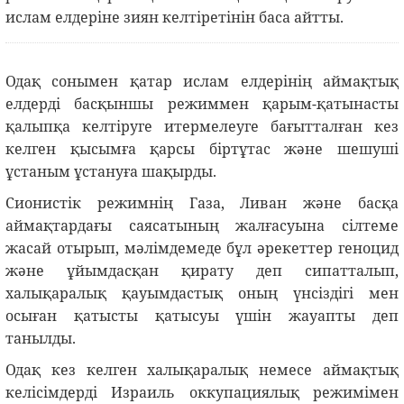
ислам елдеріне зиян келтіретінін баса айтты.
Одақ сонымен қатар ислам елдерінің аймақтық
елдерді басқыншы режиммен қарым-қатынасты
қалыпқа келтіруге итермелеуге бағытталған кез
келген қысымға қарсы біртұтас және шешуші
ұстаным ұстануға шақырды.
Сионистік режимнің Газа, Ливан және басқа
аймақтардағы саясатының жалғасуына сілтеме
жасай отырып, мәлімдемеде бұл әрекеттер геноцид
және ұйымдасқан қирату деп сипатталып,
халықаралық қауымдастық оның үнсіздігі мен
осыған қатысты қатысуы үшін жауапты деп
танылды.
Одақ кез келген халықаралық немесе аймақтық
келісімдерді Израиль оккупациялық режимімен