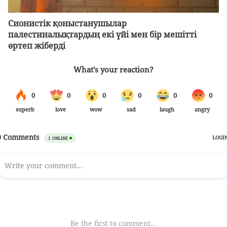
Сионистік қоныстанушылар
палестиналықтардың екі үйі мен бір мешітті
өртеп жіберді