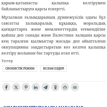
қарым-қатынасты қалыпқа келтірумен
байланыстыруға қарсы ескертті.
Мұсылман ғалымдарының дүниежүзілік одағы бұл
саясатты халықаралық құқыққа, моральдық
қағидаттарға және мемлекеттердің егемендігіне
қайшы деп санады және Палестина халқына қарсы
кең таралған қылмыстар жасады деп айыпталған
оккупацияны заңдастыратын кез келген қалыпқа
келтіру жолынан бас тартуды атап өтті.
Тегтер
СИОНИСТІК РЕЖИМ
ИСЛАМ ЕЛДЕРІ