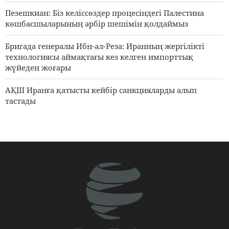
Пезешкиан: Біз келіссөздер процесіндегі Палестина
көшбасшыларының әрбір шешімін қолдаймыз
Бригада генералы Ибн-әл-Реза: Иранның жергілікті
технологиясы аймақтағы кез келген импорттық
жүйеден жоғары
АҚШ Иранға қатысты кейбір санкцияларды алып
тастады