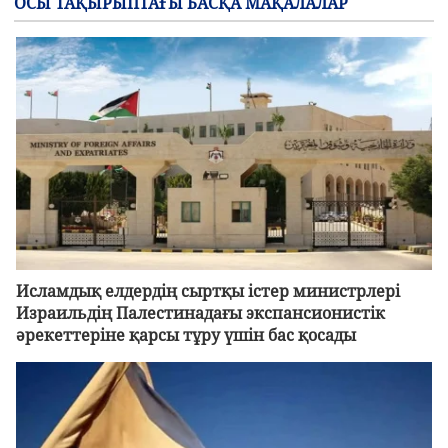
ОСЫ ТАҚЫРЫПТАҒЫ БАСҚА МАҚАЛАЛАР
Исламдық елдердің сыртқы істер министрлері
Израильдің Палестинадағы экспансионистік
әрекеттеріне қарсы тұру үшін бас қосады