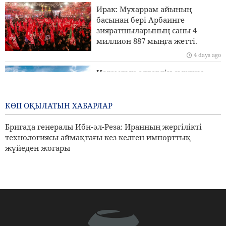
Ирак: Мухаррам айының
Ормуз бұғазы үстінде MQ9 дроны жойылды
басынан бері Арбаинге
зияратшыларының саны 4
Иран Сыртқы істер министрлігі: Біз Иранды заңды
миллион 887 мыңға жетті.
түрде қорғау үшін барлық құралдарды пайдаланамыз
4 days ago
Исламдық елдердің сыртқы
істер министрлері Израильдің
Палестинадағы экспансионистік
әрекеттеріне қарсы тұру үшін
КӨП ОҚЫЛАТЫН ХАБАРЛАР
бас қосады
Бригада генералы Ибн-әл-Реза: Иранның жергілікті
4 days ago
технологиясы аймақтағы кез келген импорттық
жүйеден жоғары