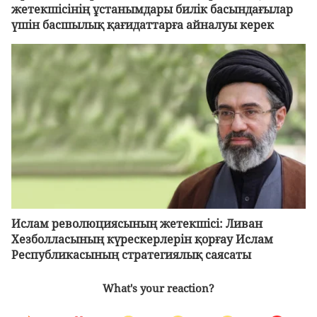
жетекшісінің ұстанымдары билік басындағылар
үшін басшылық қағидаттарға айналуы керек
Ислам революциясының жетекшісі: Ливан
Хезболласының күрескерлерін қорғау Ислам
Республикасының стратегиялық саясаты