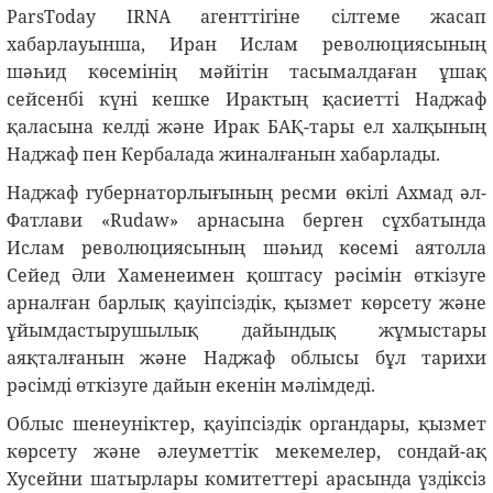
ParsToday IRNA агенттігіне сілтеме жасап
хабарлауынша, Иран Ислам революциясының
шәһид көсемінің мәйітін тасымалдаған ұшақ
сейсенбі күні кешке Ирактың қасиетті Наджаф
қаласына келді және Ирак БАҚ-тары ел халқының
Наджаф пен Кербалада жиналғанын хабарлады.
Наджаф губернаторлығының ресми өкілі Ахмад әл-
Фатлави «Rudaw» арнасына берген сұхбатында
Ислам революциясының шәһид көсемі аятолла
Сейед Әли Хаменеимен қоштасу рәсімін өткізуге
арналған барлық қауіпсіздік, қызмет көрсету және
ұйымдастырушылық дайындық жұмыстары
аяқталғанын және Наджаф облысы бұл тарихи
рәсімді өткізуге дайын екенін мәлімдеді.
Облыс шенеуніктер, қауіпсіздік органдары, қызмет
көрсету және әлеуметтік мекемелер, сондай-ақ
Хусейни шатырлары комитеттері арасында үздіксіз