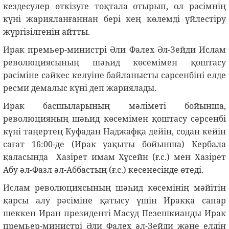
кездесулер өткізуге тоқтала отырып, ол рәсімнің
күні жарияланғаннан бері кең көлемді үйлестіру
жүргізілгенін айтты.
Ирак премьер-министрі Әли Фалех Әл-Зейди Ислам
революциясының шәһид көсемімен қоштасу
рәсіміне сәйкес келуіне байланысты сәрсенбіні елде
ресми демалыс күні деп жариялады.
Ирак басшыларының мәліметі бойынша,
революцияның шәһид көсемімен қоштасу сәрсенбі
күні таңертең Куфадан Наджафқа дейін, содан кейін
сағат 16:00-де (Ирак уақыты бойынша) Кербала
қаласында Хазірет имам Хұсейн (ғ.с.) мен Хазірет
Абу әл-Фазл әл-Аббастың (ғ.с.) кесенесінде өтеді.
Ислам революциясының шәһид көсемінің мәйітін
қарсы алу рәсіміне қатысу үшін Иракқа сапар
шеккен Иран президенті Масуд Пезешкианды Ирак
премьер-министрі Әли Фалех әл-Зейди және елдің