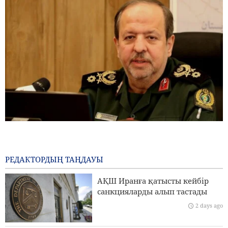
Бригада генералы Ибн-әл-Реза: Иранның жергілікті
технологиясы аймақтағы кез келген импорттық
жүйеден жоғары
РЕДАКТОРДЫҢ ТАҢДАУЫ
2 days ago
АҚШ Иранға қатысты кейбір
Пезешкиан: Біз келіссөздер процесіндегі Палестина
санкцияларды алып тастады
көшбасшыларының әрбір шешімін қолдаймыз
2 days ago
Сананың Эр-Риядқа қатаң ескертуі