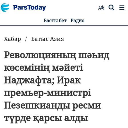
Басты бет
Радио
Хабар
/
Батыс Азия
Революцияның шәһид
көсемінің мәйеті
Наджафта; Ирак
премьер-министрі
Пезешкианды ресми
түрде қарсы алды