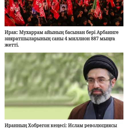
Ирак: Мухаррам айының басынан бері Арбаинге
зияратшыларының саны 4 миллион 887 мыңға
жетті.
Иранның Хобрегон кеңесі: Ислам революциясы