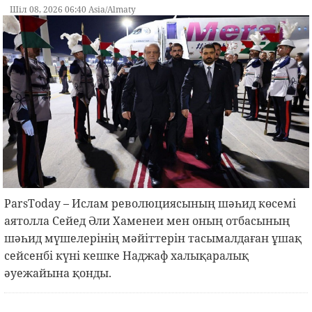
Шіл 08, 2026 06:40 Asia/Almaty
ParsToday – Ислам революциясының шәһид көсемі
аятолла Сейед Әли Хаменеи мен оның отбасының
шәһид мүшелерінің мәйіттерін тасымалдаған ұшақ
сейсенбі күні кешке Наджаф халықаралық
әуежайына қонды.