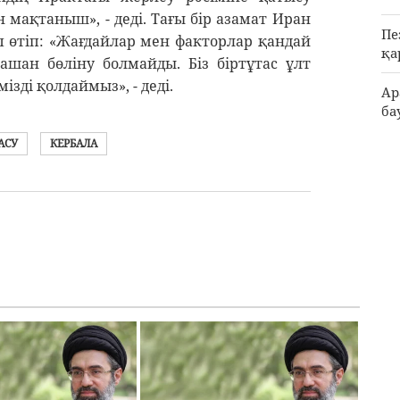
н мақтаныш», - деді. Тағы бір азамат Иран
Пе
п өтіп: «Жағдайлар мен факторлар қандай
қа
шан бөліну болмайды. Біз біртұтас ұлт
ізді қолдаймыз», - деді.
Ар
ба
АСУ
КЕРБАЛА