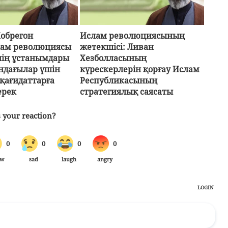
обрегон
Ислам революциясының
слам революциясы
жетекшісі: Ливан
нің ұстанымдары
Хезболласының
ндағылар үшін
күрескерлерін қорғау Ислам
қағидаттарға
Республикасының
ерек
стратегиялық саясаты