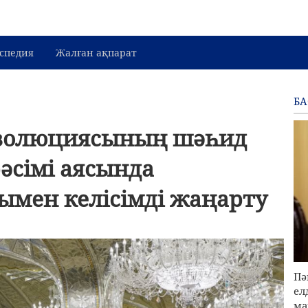
спедия
Жалған ақпарат
Б
еволюциясының шәһид
әсімі аясында
ымен келісімді жаңарту
Пә
ел
ма