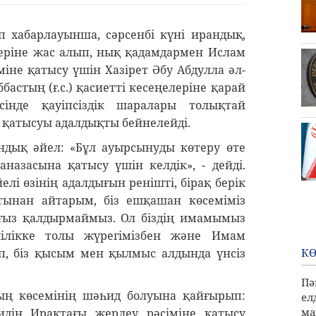
ап хабарлауынша, сәрсенбі күні ирандық,
деріне жас алып, нық қадамдармен Ислам
не қатысу үшін Хазірет Әбу Абдулла әл-
ббастың (ғ.с.) қасиетті кесеңелеріне қарай
сінде қауіпсіздік шаралары толықтай
 қатысуы адалдықты бейнелейді.
дық әйел: «Бұл ауырсынуды көтеру өте
засына қатысу үшін келдік», - дейді.
і өзінің адалдығын ренішті, бірақ берік
атынан айтарым, біз ешқашан көсеміміз
ғыз қалдырмаймыз. Ол біздің имамымыз
шілікке толы жүрегімізбен және Имам
КӨ
п, біз қысым мен қылмыс алдында үнсіз
Пә
ң көсемінің шәһид болуына қайғырып:
ел
ма
дің Ирактағы жерлеу рәсіміне қатысу