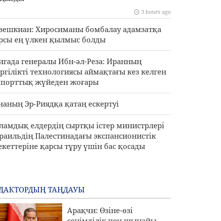
3 hours ago
зешкиан: Хиросиманы бомбалау адамзатқа
рсы ең үлкен қылмыс болды
игада генералы Ибн-әл-Реза: Иранның
ргілікті технологиясы аймақтағы кез келген
порттық жүйеден жоғары
наның Эр-Риядқа қатаң ескертуі
ламдық елдердің сыртқы істер министрлері
раильдің Палестинадағы экспансионистік
екеттеріне қарсы тұру үшін бас қосады
ДАКТОРДЫҢ ТАҢДАУЫ
Арақчи: Өзіне-өзі
сенімділік пен шынайы