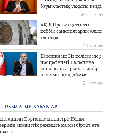
бауырластық уақыты келді
3 hours ago
АҚШ Иранға қатысты
кейбір санкцияларды алып
тастады
3 days ago
Пезешкиан: Біз келіссөздер
процесіндегі Палестина
көшбасшыларының әрбір
шешімін қолдаймыз
3 days ago
П ОҚЫЛАТЫН ХАБАРЛАР
кістанның Қорғаныс министрі: Ислам
дерінің сионистік режимге қарсы бірлігі өте
ңызды