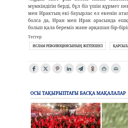
мүмкіндігін берді, бұл біз үшін құрмет пе
мен Ирактың екі бауырлас ел екенін ата
болса да, Иран мен Ирак арасында ешқа
болып қала береміз және әрқашан бір-бірім
Тегтер
ИСЛАМ РЕВОЛЮЦИЯСЫНЫҢ ЖЕТЕКШІСІ
ҚАРСЫЛ
ОСЫ ТАҚЫРЫПТАҒЫ БАСҚА МАҚАЛАЛАР