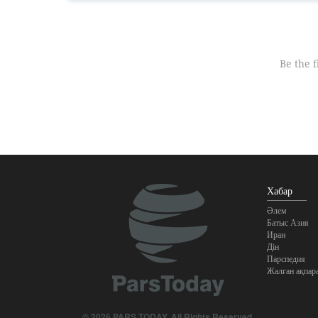
Хабар
Әлем
Батыс Азия
Иран
Дін
Парспедия
Жалған ақпар
© 2026 PARS TODAY. All Rights Reserved.