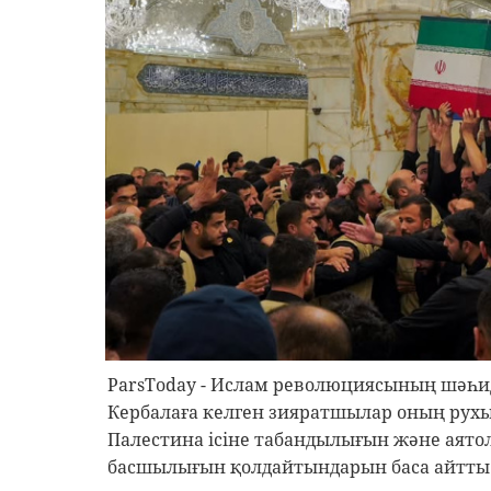
ParsToday - Ислам революциясының шәһид
Кербалаға келген зияратшылар оның рухын
Палестина ісіне табандылығын және аято
басшылығын қолдайтындарын баса айтты