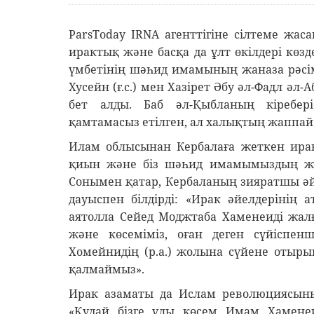
ParsToday IRNA агенттігіне сілтеме жас
ирактық және басқа да ұлт өкілдері көз
үмбетінің шәһид имамының жаназа рәсімі
Хусейн (ғ.с.) мен Хазірет Әбу әл-Фадл әл-А
бет алды. Баб әл-Қыбланың кіребері
қамтамасыз етілген, ал халықтың жаппай
Илам облысынан Кербалаға жеткен иран
қиын және біз шәһид имамымыздың жана
Сонымен қатар, Кербаланың зияратшы әйел
дауыспен білдірді: «Ирак әйелдерінің 
аятолла Сейед Моджтаба Хаменеиді жал
және көсеміміз, оған деген сүйіспен
Хомейнидің (р.а.) жолына сүйене отыры
қалмаймыз».
Ирак азаматы да Ислам революциясыны
«Құдай бізге ұлы көсем Имам Хаменеи