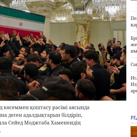
Пе
қа
Бр
же
им
Са
Ис
Из
әр
 көсеммен қоштасу рәсімі аясында
а деген адалдықтарын білдіріп,
РЕ
лла Сейед Моджтаба Хаменеидің
.