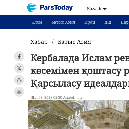
Kazakh
Әлем
Батыс Азия
Иран
Дін
Пар
Хабар
/
Батыс Азия
Кербалада Ислам р
көсемімен қоштасу р
Қарсыласу идеалдар
Шіл 09, 2026 05:30 Asia/Almaty