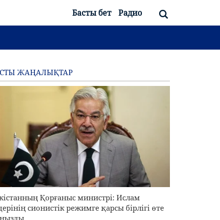
Басты бет
Радио
АСТЫ ЖАҢАЛЫҚТАР
кістанның Қорғаныс министрі: Ислам
дерінің сионистік режимге қарсы бірлігі өте
ңызды