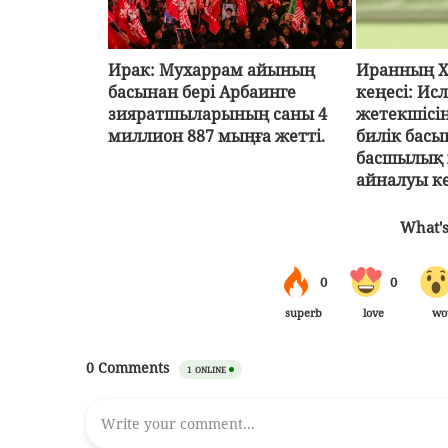
Ирак: Мухаррам айының
Иранның Х
басынан бері Арбаинге
кеңесі: И
зияратшыларының саны 4
жетекшісі
миллион 887 мыңға жетті.
билік басы
басшылық 
айналуы к