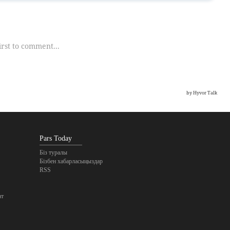
Pars Today
Біз туралы
Бізбен хабарласыңыздар
RSS
ат