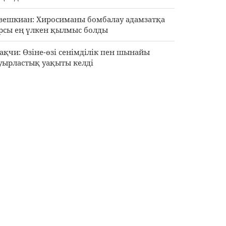
зешкиан: Хиросиманы бомбалау адамзатқа
рсы ең үлкен қылмыс болды
ақчи: Өзіне-өзі сенімділік пен шынайы
уырластық уақыты келді