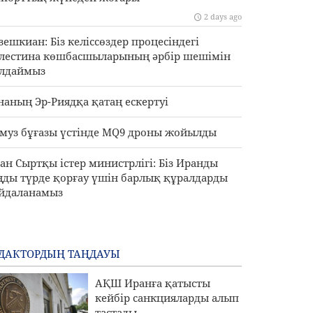
2 days ago
зешкиан: Біз келіссөздер процесіндегі
лестина көшбасшыларының әрбір шешімін
лдаймыз
наның Эр-Риядқа қатаң ескертуі
муз бұғазы үстінде MQ9 дроны жойылды
ан Сыртқы істер министрлігі: Біз Иранды
ңды түрде қорғау үшін барлық құралдарды
йдаланамыз
ДАКТОРДЫҢ ТАҢДАУЫ
АҚШ Иранға қатысты
кейбір санкцияларды алып
тастады