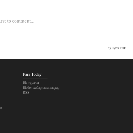
Pars Today
Біз туралы
Бізбен хабарласыңыздар
RSS
ат