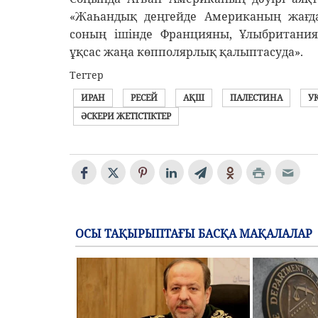
«Жаһандық деңгейде Американың жағд
соның ішінде Францияны, Ұлыбритания
ұқсас жаңа көпполярлық қалыптасуда».
Тегтер
ИРАН
РЕСЕЙ
АҚШ
ПАЛЕСТИНА
У
ӘСКЕРИ ЖЕТІСТІКТЕР
ОСЫ ТАҚЫРЫПТАҒЫ БАСҚА МАҚАЛАЛАР