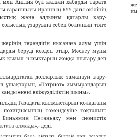
я мен Англия бұл жалған хабарды тарата
же
ты сарапшысы Иранның БҰҰ-дағы өкілінің
им
атыстық және алдыңғы қатарлы қару-
 соғыстың ұзаруына себеп болғанын тілге
жерінің тереңдігін нысанаға алуы үшін
арды беруді көздеп отыр, Мәскеу мұны
лық қызыл сызықтарын жоққа шығару деп
ллиардтаған долларлық заманауи қару-
ыш ұшақтарын, «Пэтриот» зымырандарын
 заңды екені екіжүзділіктің шыңы».
раильдің Газадағы қылмыстарын қолдағаны
 позициясының төмендеуіне тоқталып:
 Биньямин Нетаньяху мен сионистік
қтата алмады»,- деді.
алғанын баса айтып, былай деп жазды: