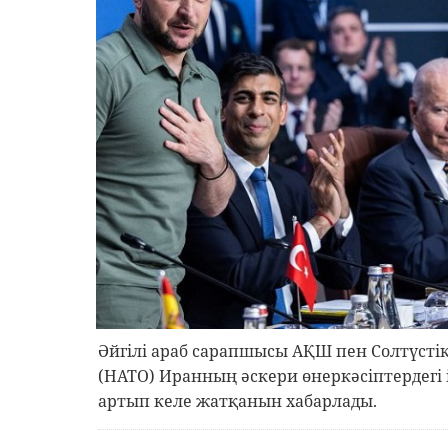
Әйгілі араб сарапшысы АҚШ пен Солтүст
(НАТО) Иранның әскери өнеркәсіптердегі
артып келе жатқанын хабарлады.