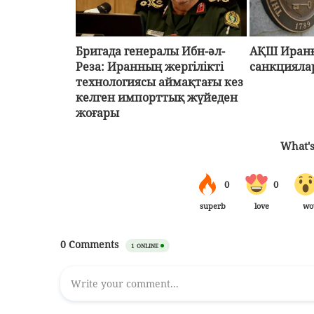
Бригада генералы Ибн-әл-
АҚШ Иранғ
Реза: Иранның жергілікті
санкцияла
технологиясы аймақтағы кез
келген импорттық жүйеден
жоғары