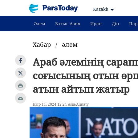
Kazakh
Әлем
Батыс Азия
Иран
Дін
Пар
Хабар
/
әлем
Араб әлемінің сара
соғысының отын өрш
атын айтып жатыр
Қыр 11, 2024 12:24 Asia/Almaty