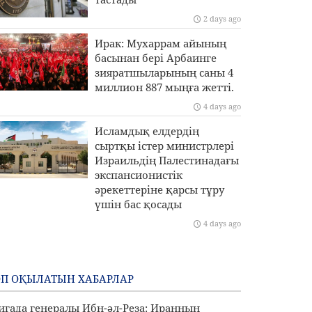
2 days ago
Ирак: Мухаррам айының
басынан бері Арбаинге
зияратшыларының саны 4
миллион 887 мыңға жетті.
4 days ago
Исламдық елдердің
сыртқы істер министрлері
Израильдің Палестинадағы
экспансионистік
әрекеттеріне қарсы тұру
үшін бас қосады
4 days ago
П ОҚЫЛАТЫН ХАБАРЛАР
игада генералы Ибн-әл-Реза: Иранның