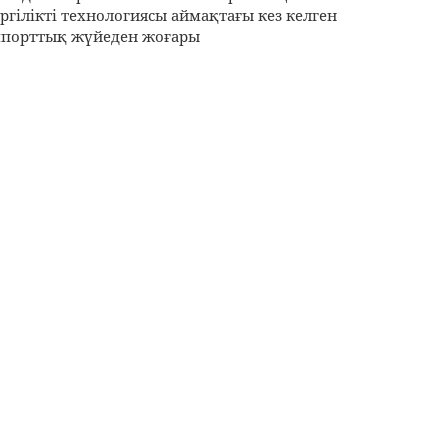
ргілікті технологиясы аймақтағы кез келген
порттық жүйеден жоғары