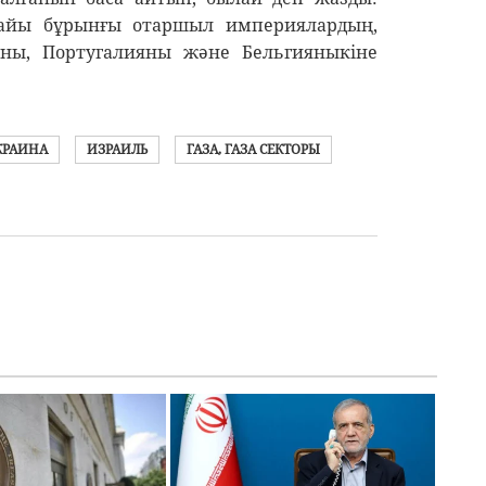
айы бұрынғы отаршыл империялардың,
ны, Португалияны және Бельгияныкіне
КРАИНА
ИЗРАИЛЬ
ГАЗА, ГАЗА СЕКТОРЫ