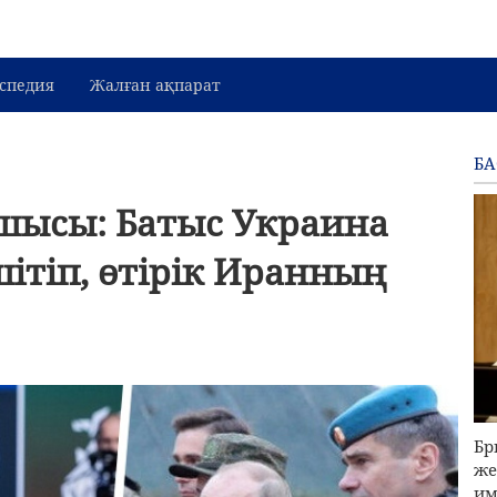
спедия
Жалған ақпарат
Б
пшысы: Батыс Украина
ітіп, өтірік Иранның
Бр
же
им