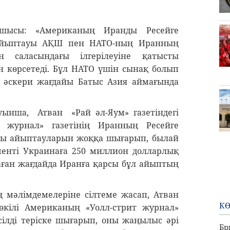
апшысы: «Американың Иранды Ресейге
 айыптауы АҚШ пен НАТО-ның Иранның
ан саласындағы ілгерілеуіне қатысты
көрсетеді. Бұл НАТО үшін сынақ болып
 әскери жағдайы Батыс Азия аймағында
ауынша, Атван «Рай әл-Яум» газетіндегі
 журнал» газетінің Иранның Ресейге
лы айыптауларын жоққа шығарып, былай
енті Украинаға 250 миллион долларлық
аған жағдайда Иранға қарсы бұл айыптың
ң мәлімдемелеріне сілтеме жасап, Атван
КӨ
өкілі Американың «Уолл-стрит журнал»
есілді теріске шығарып, оны жаңылыс әрі
Бр