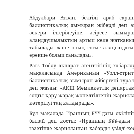
Абдулбари Атван, белгілі араб сар
баллистикалық зымыран жіберді деп
әскери ілгерілеуіне, әсіресе зымыр
алаңдаушылықтың артып келе жатқанын 
табылады және оның соғыс алаңындағы
ерекше болып саналады».
Pars Тoday ақпарат агенттігінің хабарл
мақаласында Американың «Уолл-стрит
баллистикалық зымыран жібергені тура
деп жазды: «АҚШ Мемлекеттік департам
соңғы қару-жарақ жөнелтілгенін жариял
көтерілуі таң қалдырады».
Бұл мақалада Иранның БҰҰ-дағы өкіліні
былай деп қосты: «Иранның БҰҰ-дағы 
газетінде жарияланған хабарды үзілді-к