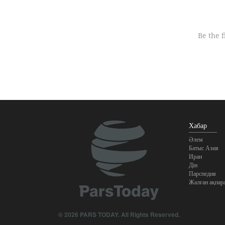
Хабар
Әлем
Батыс Азия
Иран
Дін
Парспедия
Жалған ақпар
© 2026 PARS TODAY. All Rights Reserved.