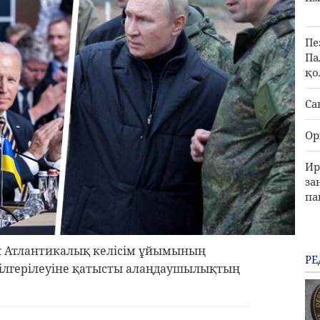
Пе
Па
қо
Са
Ор
Ир
за
па
ік Атлантикалық келісім ұйымының
РЕ
 ілгерілеуіне қатысты алаңдаушылықтың