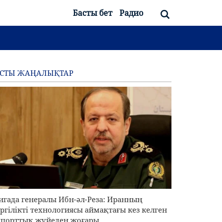
Басты бет
Радио
АСТЫ ЖАҢАЛЫҚТАР
игада генералы Ибн-әл-Реза: Иранның
ргілікті технологиясы аймақтағы кез келген
порттық жүйеден жоғары