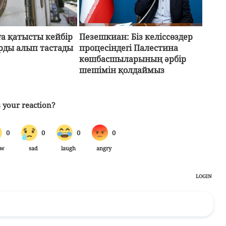
а қатысты кейбір
Пезешкиан: Біз келіссөздер
рды алып тастады
процесіндегі Палестина
көшбасшыларының әрбір
шешімін қолдаймыз