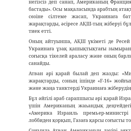
негізсіз деп санап, Американың Франци
бастады». Осы мақаласында арабтың атақ
сөзіне сілтеме жасап, Украинаға б
жарақтарды, әсіресе АҚШ-тың жіберуі бұл
тиек етті.
Оның айтуынша, АҚШ үкіметі де Ресей 
Украинаға ұзақ қашықтықтағы зымыранд
соғысқа тікелей араласу және оның бар
санайды.
Атван әрі қарай былай деп жазды: «Ми
жарақтарды, соның ішінде «F-16» жойғ
және жаңа танктерді Украинаға жіберудің
Бұл әйгілі араб сарапшысы әрі қарай Из
үшін Американың жаһандық деңгейдегі
«Америка Израиль премьер-министрі
лоббиден қорқып, Газаға қарсы соғысты то
Соңында Атван Американың дәуірі аяқт