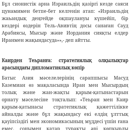
Бұл сионистік арна Израильдің қазіргі кезде саяси
цунамимен бетпе-бет келгенін атап: «Израильдің
жаһандық деңгейде оқшаулануы күшейіп, бір
кездері өздерін Тель-Авивтің досы санаған Сауд
Арабиясы, Мысыр және Иордания сияқты елдер
Иранмен жақындасуда»»,- деп айтты.
Каирден Теһранға: стратегиялық олқылықтар
арасындағы дипломатиялық көпір
Батыс Азия мәселелерінің сарапшысы Масуд
Каземиан өз мақаласында Иран мен Мысырдың
толық және жан-жақты қарым-қатынастарын
орнату мәселесіне тоқталып: «Теһран мен Каир
қарым-қатынасы стратегиялық қажеттілікке
айналды және бұл жақындасу екі елдің ұлттық
қауіпсіздігі мен экономикасының мүддесі үшін ғана
емес, сонымен қатар тұрақты әрі көпқырлы