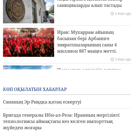
Пезешкиан: Біз келіссөздер процесіндегі Палестина
санкцияларды алып тастады
көшбасшыларының әрбір шешімін қолдаймыз
2 days ago
Сананың Эр-Риядқа қатаң ескертуі
Ирак: Мухаррам айының
Ормуз бұғазы үстінде MQ9 дроны жойылды
басынан бері Арбаинге
зияратшыларының саны 4
Иран Сыртқы істер министрлігі: Біз Иранды заңды
миллион 887 мыңға жетті.
түрде қорғау үшін барлық құралдарды пайдаланамыз
3 days ago
Исламдық елдердің сыртқы
істер министрлері Израильдің
Палестинадағы экспансионистік
әрекеттеріне қарсы тұру үшін
КӨП ОҚЫЛАТЫН ХАБАРЛАР
бас қосады
Сананың Эр-Риядқа қатаң ескертуі
3 days ago
Бригада генералы Ибн-әл-Реза: Иранның жергілікті
технологиясы аймақтағы кез келген импорттық
жүйеден жоғары