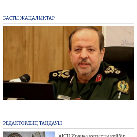
БАСТЫ ЖАҢАЛЫҚТАР
Бригада генералы Ибн-әл-Реза: Иранның жергілікті
технологиясы аймақтағы кез келген импорттық
жүйеден жоғары
РЕДАКТОРДЫҢ ТАҢДАУЫ
1 day ago
АҚШ Иранға қатысты кейбір