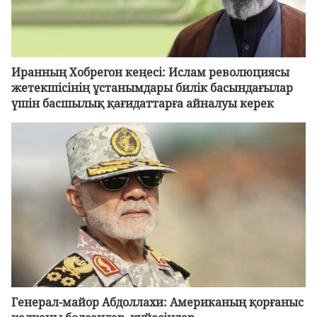
Иранның Хобрегон кеңесі: Ислам революциясы
жетекшісінің ұстанымдары билік басындағылар
үшін басшылық қағидаттарға айналуы керек
Генерал-майор Абдоллахи: Американың қорғаныс