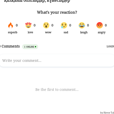
қалқаны болсаңдар, күйесіңдер