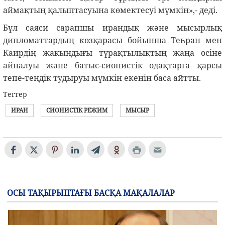
аймақтың қалыптасуына көмектесуі мүмкін»,- деді.
Бұл саяси сарапшы ирандық және мысырлық
дипломаттардың көзқарасы бойынша Теһран мен
Каирдің жақындығы тұрақтылықтың жаңа осіне
айналуы және батыс-сионистік одақтарға қарсы
тепе-теңдік тудыруы мүмкін екенін баса айтты.
Тегтер
ИРАН
СИОНИСТІК РЕЖИМ
МЫСЫР
ОСЫ ТАҚЫРЫПТАҒЫ БАСҚА МАҚАЛАЛАР