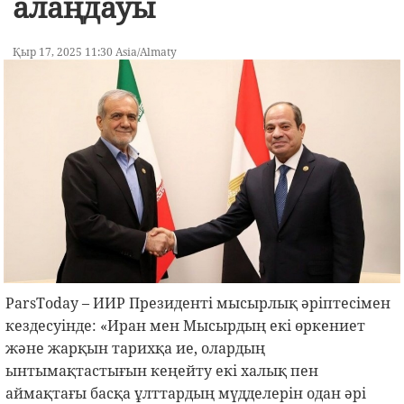
алаңдауы
Қыр 17, 2025 11:30 Asia/Almaty
ParsToday – ИИР Президенті мысырлық әріптесімен
кездесуінде: «Иран мен Мысырдың екі өркениет
және жарқын тарихқа ие, олардың
ынтымақтастығын кеңейту екі халық пен
аймақтағы басқа ұлттардың мүдделерін одан әрі