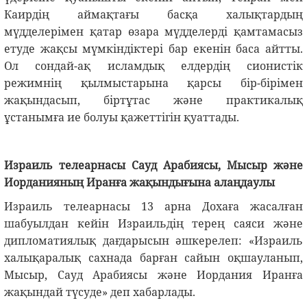
Каирдің аймақтағы басқа халықтардың
мүдделерімен қатар өзара мүдделерді қамтамасыз
етуде жақсы мүмкіндіктері бар екенін баса айтты.
Ол сондай-ақ исламдық елдердің сионистік
режимнің қылмыстарына қарсы бір-бірімен
жақындасып, біртұтас және практикалық
ұстанымға ие болуы қажеттігін қуаттады.
Израиль телеарнасы Сауд Арабиясы, Мысыр және
Иорданияның Иранға жақындығына алаңдаулы
Израиль телеарнасы 13 арна Дохаға жасалған
шабуылдан кейін Израильдің терең саяси және
дипломатиялық дағдарысын әшкерелеп: «Израиль
халықаралық сахнада барған сайын оқшауланып,
Мысыр, Сауд Арабиясы және Иордания Иранға
жақындай түсуде» деп хабарлады.