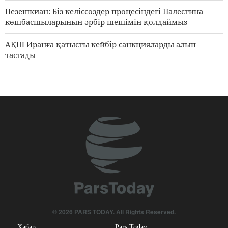
Пезешкиан: Біз келіссөздер процесіндегі Палестина
көшбасшыларының әрбір шешімін қолдаймыз
АҚШ Иранға қатысты кейбір санкцияларды алып
тастады
© 2026 PARS TODAY. All Rights Reserved.
Хабар
Pars Today