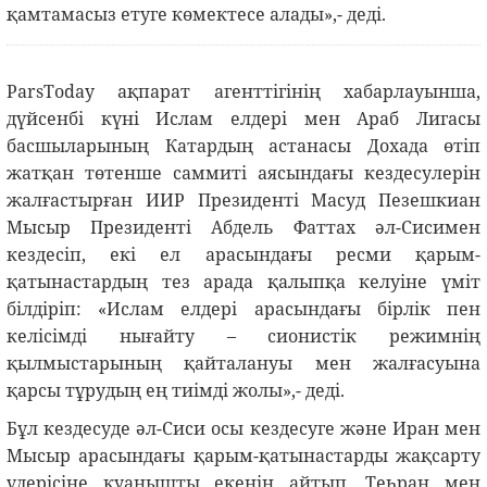
қамтамасыз етуге көмектесе алады»,- деді.
ParsToday ақпарат агенттігінің хабарлауынша,
дүйсенбі күні Ислам елдері мен Араб Лигасы
басшыларының Катардың астанасы Дохада өтіп
жатқан төтенше саммиті аясындағы кездесулерін
жалғастырған ИИР Президенті Масуд Пезешкиан
Мысыр Президенті Абдель Фаттах әл-Сисимен
кездесіп, екі ел арасындағы ресми қарым-
қатынастардың тез арада қалыпқа келуіне үміт
білдіріп: «Ислам елдері арасындағы бірлік пен
келісімді нығайту – сионистік режимнің
қылмыстарының қайталануы мен жалғасуына
қарсы тұрудың ең тиімді жолы»,- деді.
Бұл кездесуде әл-Сиси осы кездесуге және Иран мен
Мысыр арасындағы қарым-қатынастарды жақсарту
үдерісіне қуанышты екенін айтып, Теһран мен