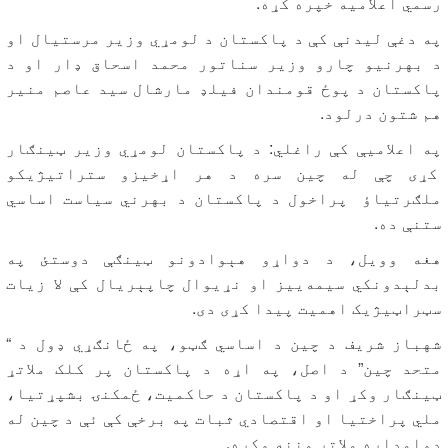
رسمي اعلامیه خپره کړه.
په دغې لیدنې کې د پاکستان د لومړي وزیر مرستیال او
د بهرنیو چارو وزیر سناتور محمد اسحاق ډار او د
پاکستان د پوځ قومندان فیلډ مارشال سید عاصم منیر
هم شتون درلود.
په اعلامیې کې راغلي: د پاکستان لومړي وزیر ټینګار
کړی چې له چین سره د هر اړخیزو ستراتیژیکو
ملګرتیاؤ پراخول د پاکستان د بهرني سیاست اساسي
ستنې ده.
هغه وویل، د دواړو هېوادونو ټینګې دوستئ په
بدلېدونکي سیمه‌ییز او نړیوال چاپېریال کې لا زیات
سټراټیژیک اهمیت پیدا کړی دی.
شهباز شریف د چین د اساسي ګټو، په ځانګړي ډول د “
متحد چین” د اصل، په اړه د پاکستان پر کلک ملاتړ
ټینګار وکړ او د پاکستان د حاکمیت، ځمکنۍ بشپړتیا،
ملي پراختیا او اقتصادي ثبات په برخې کې ئې د چین له
دوامداره ملاتړ مننه وکړه.