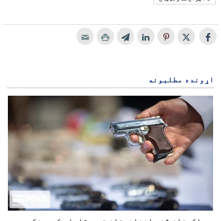
اړونده مطلبونه
د پاکستان څخه افغانستان ته د قاچاق کېدونکو