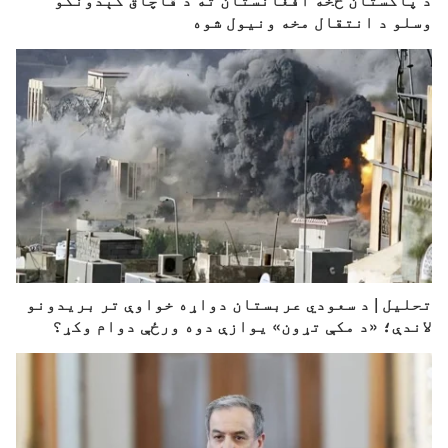
وسلو د انتقال مخه ونیول شوه
تحلیل | د سعودي عربستان دواړه خواوې تر بریدونو
لاندې؛ «د مکې تړون» یوازې دوه ورځې دوام وکړ؟