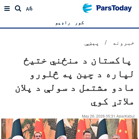
کور
راډیو
خبرونه
/
پېښې
پاکستان د منځني ختیځ
لپاره د چین په څلورو
مادو مشتمل د سولې د پلان
ملاتړ کوي
May 26, 2026 05:31 Asia/Kabul