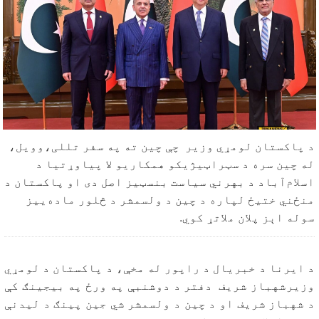
د پاکستان لومړي وزیر چې چین ته په سفر تللی،وویل،
له چین سره د سټراټیژیکو همکاریو لا پیاوړتیا د
اسلام‌آباد د بهرني سیاست بنسټیز اصل دی او پاکستان د
منځني ختیځ لپاره د چین د ولسمشر د څلور ماده‌ییز
سوله اېز پلان ملاتړ کوي.
د ایرنا د خبریال د راپور له مخې، د پاکستان د لومړي
وزیرشهباز شریف دفتر د دوشنبې په ورځ په بیجینګ کې
د شهباز شریف او د چین د ولسمشر شي جین پینګ د لیدنې