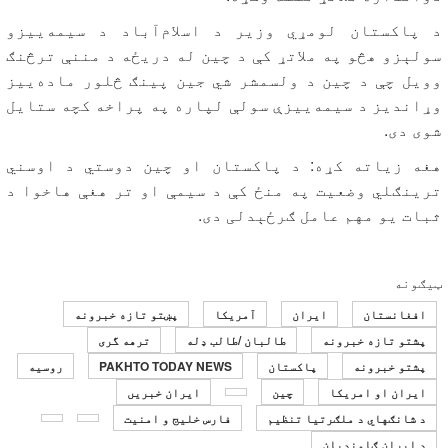
د پاکستان لومړي وزیر د اسلام‌آباد د سیمه‌ییزو
سولېزو هڅو په ملاتړ کې د چین له دریځه د مننې ترڅنګ
وویل چې د چین د ولسمشر شي جین پینګ څلور ماده‌ییز
وړاندیز د سیمه‌ییزې سولې لپاره په پراخه کچه ستایل
شوی دی.
هغه زیاته کړه: د پاکستان او چین دوستي د اوسني
ترینګلي وضعیت په منځ کې د سیمې او تر هغې هاخوا د
ثبات یو مهم عامل ګرځېدلی دی.
ټیګونه
افغانستان
ایران
آمریکا
پښتو تازه خبرونه
پشتو تازه خبرونه
طالبان /طالب ډله
ترهه گری
پشتو خبرونه
پاکستان
PAKHTO TODAY NEWS
روسیه
ایران او امریکا
چین
ایران خبریں
د شانګهاي د ملګرتيا تنظیم
فارس خلیج و امنیت
د ایران ګاونډیان