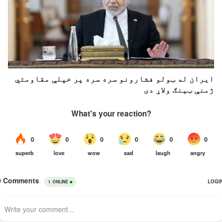
ایران له ټولو فشارونو سره سره پر خپلې مقاومتي
ژمنې ټینګ ولاړ دی