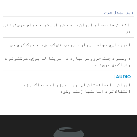
امله ځنډېدلي یا لغوه شول
7 hours ago
ډیر لیدل شوی
افغان حکومت له ایران سره د ښو اړیکو د دوام غوښتونکی
دی
امریکايي مجله: ایران د ټرمپ تش ګواښونه درک کړی دی
د وسلو د چټک جوړولو لپاره د امریکا له پوځي شرکتونو د
پنټاګون غوښتنه
AUDIO |
ایران د افغانستان لپاره د ویزو او سوداګریزو
انتقالاتو د اسانتیا ژمنه وکړه
د هیګ محکمې قاضیانو د طالبانو دوسیه له افغانستان
څخه جلا کړه
AUDIO |
د افغانستان د نورستان چارواکو له سیلاب ځپلو سره د