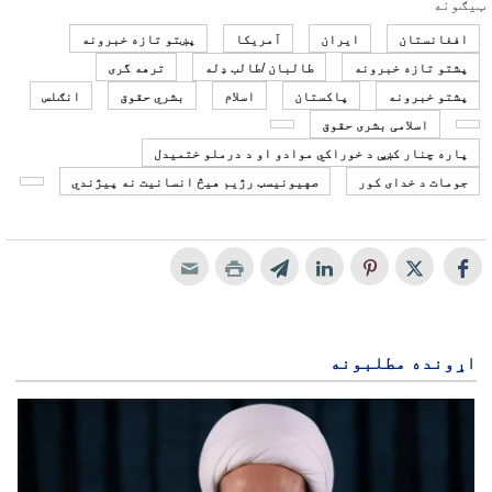
ټیګونه
افغانستان
ایران
آمریکا
پښتو تازه خبرونه
پشتو تازه خبرونه
طالبان /طالب ډله
ترهه گری
پشتو خبرونه
پاکستان
اسلام
بشري حقوق
انګلس
اسلامی بشری حقوق
پاره چنار کښې د خوراکي موادو او د درملو ختمیدل
جومات د خدای کور
صهیونیسټ رژيم هیڅ انسانیت نه پيژندي
اړونده مطلبونه