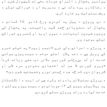
ټولنیز یخچال د البراق جومات مخې ته کیښودل شوی او
د رضاکارو یوه ډله ئې د مدیریت او د خوراکي توکو د
وېش مسئولیت پر غاړه لري.
د دې پروژې د پیل په لومړۍ ورځ کابو ۲۵ کسانو د
یخچال له محتویاتو څخه ګټه واخیسته. په یخچال کې
ډوډۍ، شیدې، لبنیات، د مېوو اوبه او کنسروي خوراکي
توکي موجود وو.
د پروژې د اجرائي ډلې غړې «تبسم زبیر» په خپلو خبرو
کې وویل چې د دغه پلان اصلي موخه د سیمه‌ییزې ټولنې
خدمت او له بې‌وځلو کورنیو ملاتړ دی. هغې زیاته کړه:
«ډېری کورنۍ لا هم له اقتصادي ستونزو سره لاس او
ګرېوان دي، که څه هم د ځینو نورو وضعیت ښه شوی دی.»
د پروژې مسئولانو یادونه وکړه چې تر اوسه د انګلستان
په بېلابېلو سیمو کې ۱۴ جوماتونو د سیمه‌ییزو ټولنو د
خدمت لپاره ورته پروژې عملي کړې دي.