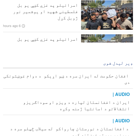
نظم نه راګرځېدونکی دی
اسرائیلو په غزې کښې یو بل
فلسطینی شهید او یوشمیر نور
د امریکا پخوانۍ د بهرنیو چارو وزیره: د ټرمپ سپینه
ژوبل کړل
ماڼۍ د صدام د سقوط پر مهال د ماڼیو په څېر ده
6 hours ago
اسرائیلو په غزې کښې یو بل
فلسطینی شهید او یوشمیر نور
ژوبل کړل
6 hours ago
ډیر لیدل شوی
افغان حکومت له ایران سره د ښو اړیکو د دوام غوښتونکی
دی
AUDIO |
ایران د افغانستان لپاره د ویزو او سوداګریزو
انتقالاتو د اسانتیا ژمنه وکړه
AUDIO |
د افغانستان د نورستان چارواکو له سیلاب ځپلو سره د
بیړنیو مرستو غوښتنه کړې