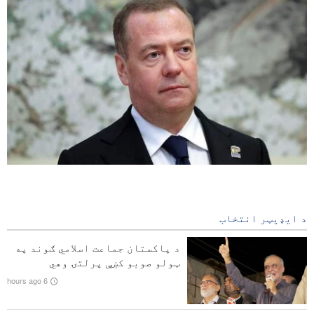
مدودوف: لوېدیځ هېوادونه به مجازات شي
1 minute ago
د ایډیټر انتخاب
په جنوبي لبنان کې درنې چاودنې او پراخې اورلګېدنې
د پاکستان جماعت اسلامي ګوند په
د عراق د نجباء غورځنګ مشر: له سعودي سره ډیپلوماسي
ټولو صوبو کښې پرلتۍ وهي
ګټوره نه ده؛ پوځي ځواب اړین دی
6 hours ago
د ایران د پوځ ویاند: د هرمز پر تنګي باندې حاکم ایراني