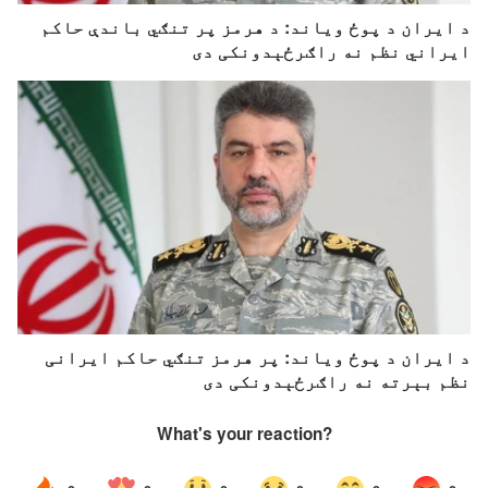
د ایران د پوځ ویاند: د هرمز پر تنګي باندې حاکم
ایراني نظم نه راګرځېدونکی دی
د ایران د پوځ ویاند: پر هرمز تنګي حاکم ایرانی
نظم بېرته نه راګرځېدونکی دی