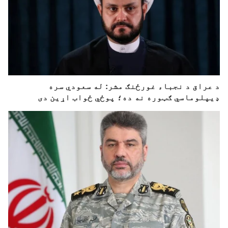
د عراق د نجباء غورځنګ مشر: له سعودي سره
ډیپلوماسي ګټوره نه ده؛ پوځي ځواب اړین دی