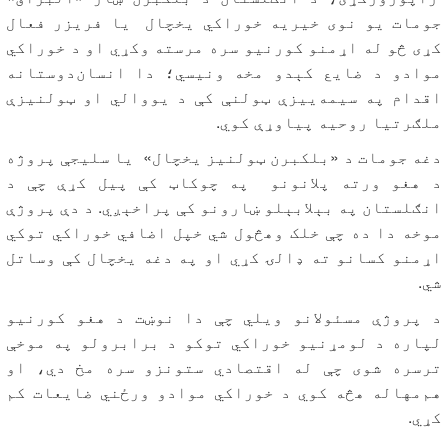
جومات یو نوی خیریه خوراکي یخچال یا فریزر فعال
کړی څو له اړمنو کورنیو سره مرسته وکړي او د خوراکي
موادو د ضایع کېدو مخه ونیسي؛ دا انسان‌دوستانه
اقدام په سیمه‌ییزې ټولنې کې د یووالي او ټولنیزې
ملګرتیا روحیه پیاوړې کوي.
دغه جومات د «بلکبرن ټولنیز یخچال» یا سلیجې پروژه
د هغو ورته پلانونو په چوکاټ کې پیل کړې چې د
انګلستان په بېلابېلو ښارونو کې پراخېږي. د دې پروژې
موخه دا ده چې خلک وهڅول شي خپل اضافي خوراکي توکي
اړمنو کسانو ته ډالۍ کړي او په دغه یخچال کې وساتل
شي.
د پروژې مسئولانو ویلي چې دا نوښت د هغو کورنیو
لپاره د لومړنیو خوراکي توکو د برابرولو په موخې
ترسره شوی چې له اقتصادي ستونزو سره مخ دي، او
هم‌مهاله هڅه کوي د خوراکي موادو ورځني ضایعات کم
کړي.