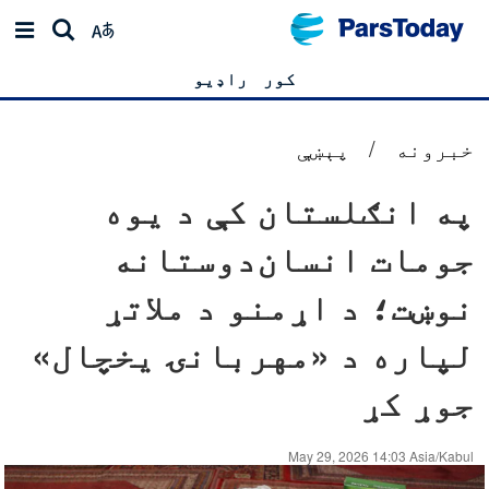
کور
راډیو
خبرونه
/
پېښې
په انګلستان کې د یوه
جومات انسان‌دوستانه
نوښت؛ د اړمنو د ملاتړ
لپاره د «مهربانۍ یخچال»
جوړ کړ
May 29, 2026 14:03 Asia/Kabul