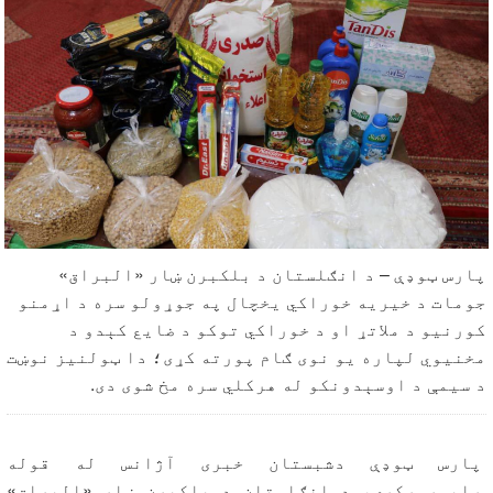
پارس ټوډې – د انګلستان د بلکبرن ښار «البراق»
جومات د خیریه خوراکي یخچال په جوړولو سره د اړمنو
کورنیو د ملاتړ او د خوراکي توکو د ضایع کېدو د
مخنیوي لپاره یو نوی ګام پورته کړی؛ دا ټولنیز نوښت
د سیمې د اوسېدونکو له هرکلي سره مخ شوی دی.
پارس ټوډې دشبستان خبری آژانس له قوله
راپورورکړی، د انګلستان د بلکبرن ښار «البراق»