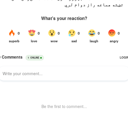
تښته هماغه راز دوام لري