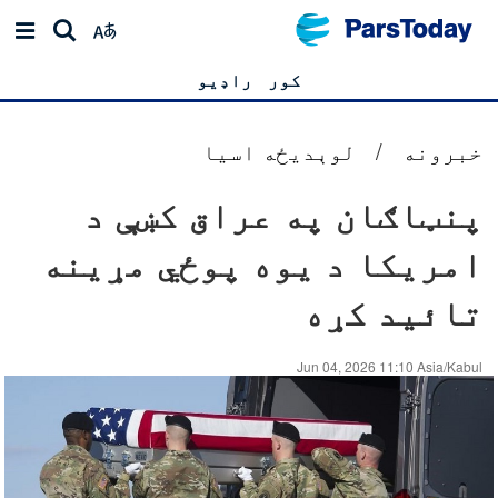
کور
راډیو
خبرونه
/
لوېدیځه اسیا
پنټاګان په عراق کښې د
امریکا د یوه پوځي مړینه
تائید کړه
Jun 04, 2026 11:10 Asia/Kabul