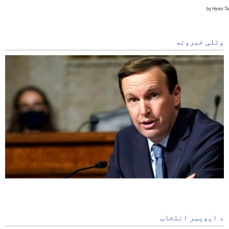
وتلی خبرونه
له ایران سره د امریکاجنګ دغه هیواد لا پیاوړی کړی دی
15 minutes ago
د ایډیټر انتخاب
صهیونیستي رژیم په سیمه کې د امنیت پر ضد ترټولو لوی