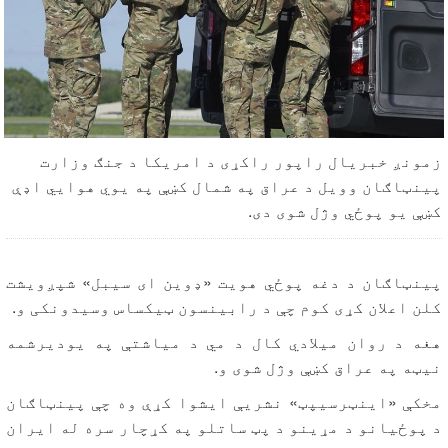
زمونږ خبریال راپور راکړی د امریکا د جنګ وزارت
پینټاګان وویل د عراق په شمال کښې په یوي هوايي اډې
کښې یو پوځي وژل شوی دی.
پینټاګان د دغه پوځي هویت «ډوین ای سیبل» شپږویشت
کلن اعلان کړی کوم چې د رابینسون ټیکساس وسیدونکی و.
هغه د روان میلادي کال د مي د میاشتې په یودیرشمه
نیټه په عراق کښې وژل شوی و.
مخکې «اینټرسیپټ» نشریې ایشوا کړې وه چې پینټاګان
د پوځیانو د مړینو د پټ ساتلو په کړچار سره له ایران