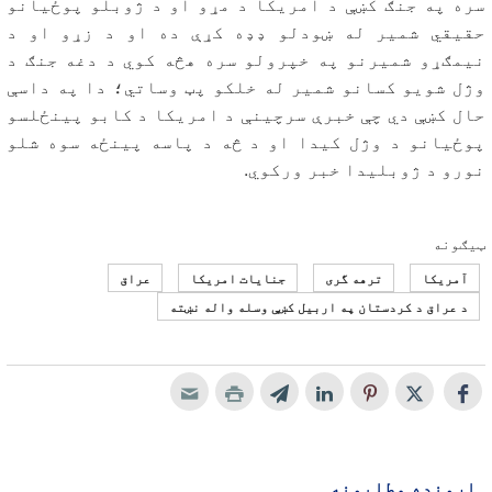
سره په جنګ کښې د امریکا د مړو او د ژوبلو پوځيانو
حقیقي شمیر له ښودلو ډډه کړې ده او د زړو او د
نیمګړو شمیرنو په خپرولو سره هڅه کوي د دغه جنګ د
وژل شویو کسانو شمیر له خلکو پټ وساتي؛ دا په داسې
حال کښې دي چې خبرې سرچینې د امریکا د کابو پینځلسو
پوځيانو د وژل کیدا او د څه د پاسه پینځه سوه شلو
نورو د ژوبلیدا خبر ورکوي.
ټیګونه
آمریکا
ترهه گری
جنایات امریکا
عراق
د عراق د کردستان په اربیل کښې وسله واله نښته
اړونده مطلبونه