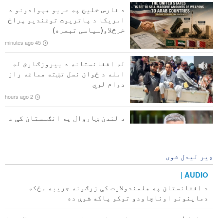
ګواښ دی
د فارس خلیج په عربو هېوادونو د
امریکا د پاتریوت توغندیو پراخ
د لبنان د حکومت او صهیونیستي رژیم ترمنځ خبرې اترې له
خرڅلاو(سیاسی تبصره)
خنډ سره مخ شوې
45 minutes ago
د امریکا د یوه نامتو مجري له خوا د ټرمپ پر تشو ژمنو
له افغانستانه د بیروزګارئ له
نیوکه
امله د ځوان نسل تښته هماغه راز
دوام لري
د تېلو بیه لوړه شوه
2 hours ago
د لندن ښاروال په انګلستان کې د
اسلام ضده پروسې په پراخېدو
سختې نیوکې وکړې
2 hours ago
ډیر لیدل شوی
AUDIO |
د افغانستان په هلمندولایت کې زرګونه جریبه مځکه
دماینونو اوناچاودو توکو پاکه شوې ده