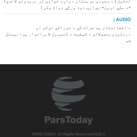
تحلیل | د سعودي عربستان دواړه خواوې تر بریدونو لاندې؛
«د مکې تړون» یوازې دوه ورځې دوام وکړ؟
AUDIO |
د افغانستان په هرات کې د خوراکي توکو او
درملیزومحصولاتو د کیفیت د کنټرول لابراتوار پرانیستل
شو
د وسلو د چټک جوړولو لپاره د امریکا له پوځي شرکتونو د
پنټاګون غوښتنه
AUDIO |
له افغانستانه د بیروزګارئ له امله د ځوان نسل تښته
هماغه راز دوام لري
افغانستان او پاکستان په تیرې اونۍ کې
تحلیل | د سعودي عربستان د پاتریوت توغندیو بې‌سارې
مصرف؛ ابعاد او پایلې
د ترکیې د پارلمان غړي: د مکې تړون د هېواد له اساسي
© 2026 PARS TODAY. All Rights Reserved.