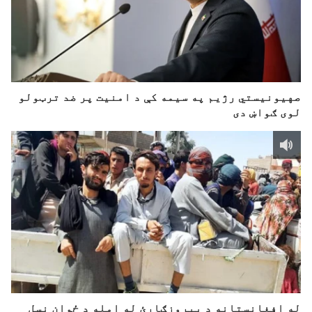
صهیونیستي رژیم په سیمه کې د امنیت پر ضد ترټولو
لوی ګواښ دی
له افغانستانه د بیروزګارئ له امله د ځوان نسل