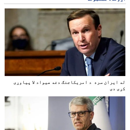
له ایران سره د امریکاجنګ دغه هیواد لا پیاوړی
کړی دی