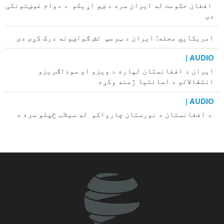
افغان حکومت له ایران سره د ښو اړیکو د دوام غوښتونکی
دی
امریکايي مجله: ایران د ټرمپ تش ګواښونه درک کړی دی
AUDIO |
ایران د افغانستان لپاره د ویزو او سوداګریزو
انتقالاتو د اسانتیا ژمنه وکړه
AUDIO |
د افغانستان د نورستان چارواکو له سیلاب ځپلو سره د
بیړنیو مرستو غوښتنه کړې
د وسلو د چټک جوړولو لپاره د امریکا له پوځي شرکتونو د
پنټاګون غوښتنه
خبریال د واقعیت او د عامه افکارو په څلور لاري کې ولاړ
دی
د هیګ محکمې قاضیانو د طالبانو دوسیه له افغانستان
څخه جلا کړه