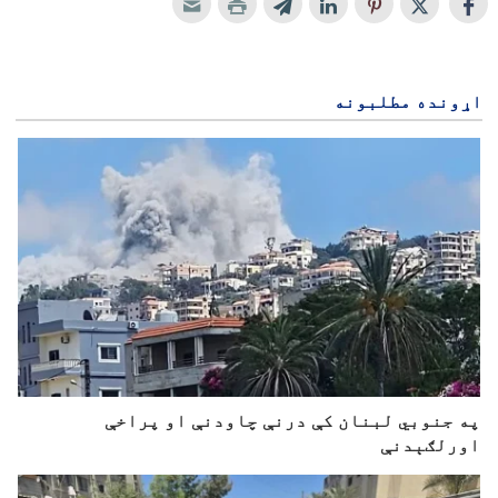
اړونده مطلبونه
په جنوبي لبنان کې درنې چاودنې او پراخې
اورلګېدنې