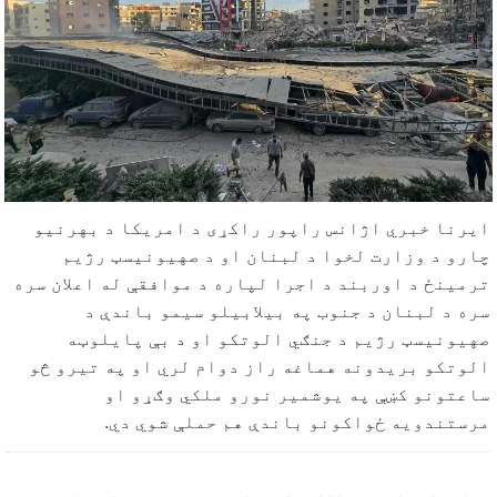
ایرنا خبري اژانس راپور راکړی د امریکا د بهرنیو
چارو د وزارت لخوا د لبنان او د صهیونیسټ رژيم
ترمینځ د اوربند د اجرا لپاره د موافقې له اعلان سره
سره د لبنان د جنوب په بیلابیلو سیمو باندې د
صهیونیسټ رژيم د جنګي الوتکو او د بې پایلوټه
الوتکو بریدونه هماغه راز دوام لري او په تیرو څو
ساعتونو کښې په یوشمیر نورو ملکي وګړو او
مرستندویه ځواکونو باندې هم حملې شوي دي.