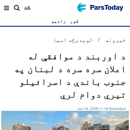
کور
راډیو
خبرونه
/
لوېدیځه اسیا
د اوربند د موافقې له
اعلان سره سره د لبنان په
جنوب باندې د اسرائیلو
تیري دوام لري
Jun 04, 2026 11:18 Asia/Kabul