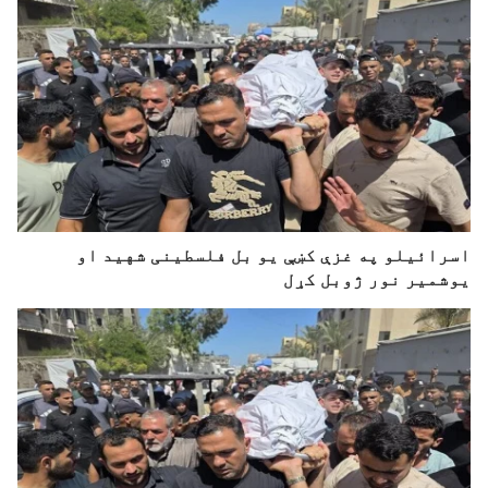
اسرائیلو په غزې کښې یو بل فلسطینی شهید او
یوشمیر نور ژوبل کړل