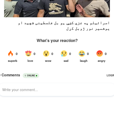
اسرائیلو په غزې کښې یو بل فلسطینی شهید او
یوشمیر نور ژوبل کړل