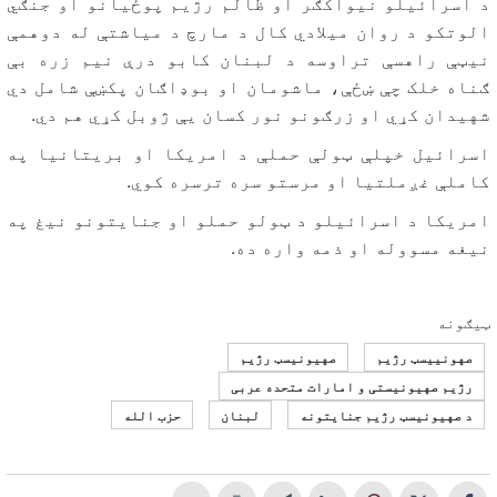
د اسرائیلو نیواکګر او ظالم رژیم پوځیانو او جنګي
الوتکو د روان میلادي کال د مارچ د میاشتې له دوهمې
نیټې راهسې تراوسه د لبنان کابو درې نیم زره بې
ګناه خلک چې ښځې، ماشومان او بوډاګان پکښې شامل دي
شهیدان کړي او زرګونو نور کسان یې ژوبل کړي هم دي.
اسرائیل خپلې ټولې حملې د امریکا او بریتانیا په
کاملې غږملتیا او مرستو سره ترسره کوي.
امریکا د اسرائیلو د ټولو حملو او جنایتونو نیغ په
نیغه مسووله او ذمه واره ده.
ټیګونه
صهونییسټ رژیم
صهیونیسټ رژيم
رژیم صهیونیستی و امارات متحده عربی
د صهیونیسټ رژیم جنایتونه
لبنان
حزب الله