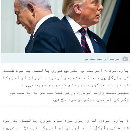
ټرمپ او نتانیاهو
پارس‌تودی- امریکایي نشریې فورن پالیسۍ په یوه شننه
کې ولیکل چي د جنګ د ختمېدو لپاره د ایران او امریکا
تر مینځ د هوکړې د وروستي کېدو په صورت کې، د
صهیونیست رژیم لومړي وزیر نتانیاهو به په سیاسي
ډګر کې له جدي ننګونو سره مخ شي.
د پارس تودی له راپور سره سم، فورن پالیسۍ په یوه
شننه کې ولیکل: که د ایران او امریکا ترمنځ د جګړې د