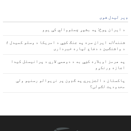
په هرمز اوبلاره کښې به د دوهمې
لارې د پرانیستل کیدا اجازه
ورنکړو
ډیر لیدل شوی
17 hours ago
د ایران پوځ: په بشپړ چمتووالي کې یوو
شننه/له ایران سره په جنګ کښې د امریکا د وسلو کمیدل ؛
د واشنګټن د دفاع لپاره خبرداری
په هرمز اوبلاره کښې به د دوهمې لارې د پرانیستل کیدا
اجازه ورنکړو
پاکستان د الجزیرې په ګډون پر نړیوالو رسنیو ولې
محدودیت لګولی؟
د پاکستان جماعت اسلامي نن د پیټرولو د بیو د زیاتیدا
پرضد پراخې مظاهرې کوي
پزشکیان: موږ د خبرو اترو په بهیر کې د فلسطیني مشرانو
له هرې پرېکړې ملاتړ کوو