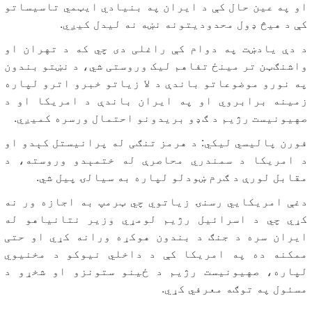
او په عین حال کې د ایران په بنیادي ایټمي تاسیساتو
کې د هیڅ ډول محدودیتونه نښه نه لیدل کیږي.
د دې یادښت په دوام کې راغلی دی چي که د تهران او
واشنګټن تر مینځ تفاهم لیک وروستی شي، د نښتو بندون
په نورو موضوعاتو باندې د لا زیاتو خبرو اترو لپاره
زمینه برابروي او په ایران باندې د امریکا او د
صهیونیست رژیم د ګډو بریدونو احتمال ورسره کمیږي.
فورن پالیسي لیکي: د هرمز تنګی له پرانیستل کېدو او
د امریکا د سمندري محاصرې له ختمېدو وروسته، د
مقابل لورې د ګرم ښودلو لپاره به سیالۍ پیل شي.
دغې امریکایي رسنۍ زیاتوي چي ټرمپ به اجازه ور نه
کړي چي د اسرائیل رژیم لومړي وزیر نتانیاهو له
ایران سره د جنګ د بندون هوکړه ورانه کړي او حتی
ممکنه ده په امریکا کې د داخلي نیوکو د مخنیوي
لپاره، صهیونیست رژیم د ځینو ستونزو او شخړو د
مسئول په توګه معرفي کړي.