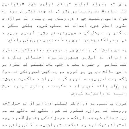
پای ته رسولو لپاره توافق نهايي شي، «بنیامین
نتانیاهو» به په سیاسي ډګر کې له جدي ننګونې سره مخ
شي؛ داسې وضعیت چې د دې رسنۍ په وینا، نه یوازې د
جګړې اعلان شوي اهداف نه عملي کوي، بلکې ممکن د
ټاکنو په درشل کې د صهیونیستي رژیم لومړی وزیر د
خپلو سیالانو په وړانډې په لا کمزورې دریځ کې راولي.
په دې یادښت کې راغلي چې د موجودو معلوماتو له مخې،
د ایران له اسلامي جمهوریت سره احتمالي هوکړه د
نتانیاهو او حتی د هغه داخلي مخالفینو له نظره یو
داسي حالت دی چي یو لوری هم په کښې ګټوونکی نه دی؛
ځکه په داسې یوه سناریو کې د ایران د حاکمیت جوړښت
پر ځای پاته کېږي او د حکومت د بدلون لپاره هیڅ
زمینه نه رامنځته کېږي.
فورن پالیسي په دوام کې لیکلي دي: ایران له جنګ څخه
وروسته نه یوازې نسکور نه شو، بلکې له مخکې نه هم
زیات منظم شو. همدارنګه د هرمز تنګی بندول لاهم د یوه
استراتیژیک اړم په توګه د تهران په واک کې پاتې ده