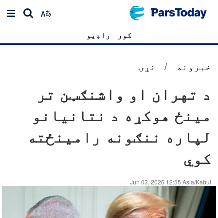
کور
راډیو
خبرونه
/
نړۍ
د تهران او واشنګټن تر
مینځ هوکړه د نتانیانو
لپاره ننګونه رامینځته
کوي
Jun 03, 2026 12:55 Asia/Kabul