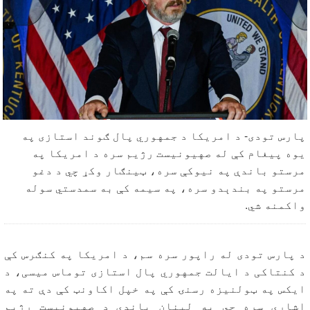
پارس تودی- د امریکا د جمهوري پال ګوند استازی په
یوه پیغام کې له صهیونیست رژیم سره د امریکا په
مرستو باندې په نیوکې سره، ټینګار وکړ چي د دغو
مرستو په بندېدو سره، په سیمه کې به سمدستي سوله
واکمنه شي.
د پارس تودی له راپور سره سم، د امریکا په کنګرس کې
د کنتاکی د ایالت جمهوري پال استازی توماس میسی، د
ایکس په ټولنیزه رسنۍ کې په خپل اکاونټ کې دې ته په
اشارې سره چي په لبنان باندې د صهیونیست رژیم