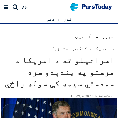
کور
راډیو
خبرونه
/
نړۍ
د امریکا د کنګرس استازی:
اسرائیلو ته د امریکا د
مرستو په بندېدو سره
سمدستي سیمه کې سوله راځي
Jun 03, 2026 13:14 Asia/Kabul