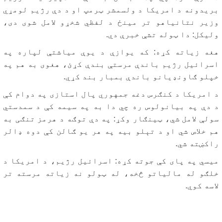
بریدونه د امریکا د ولسمشر ټرمپ او د دې رژیم لومړي
وزیر نتانیاهو تر مینځ د لفظي شخړو لامل شوی دی،
ولیکل: دا ټوله تشې خبرې دي.
هغه زیاته کړه: که یوازې د یوې میاشتې لپاره په
اسرائیل رژیم باندې مرستې بندې کړئ، هغوی به هم په
خپلو ګاونډیانو باندې بمبار بند کړي.
د امریکا د کنګرس دغه جمهوري پال استازی په دوام کې
د دې په بیانولوس ره چي دا به په سیمه کې د سمدستي
سولې لامل شي، ټینګار وکړ: په دې توګه د هرمز تنګی به
هم خلاص شي او د تېلو بیه په هر یو ګالن کې دوه ډالر
راکښته شي.
میسي په پای کې جوته کړه: اسرائیل رژیم، د امریکا د
خلګو له مالیاتو څخه، له ټولو نه زیاته مرسته تر
لاسه کوي.