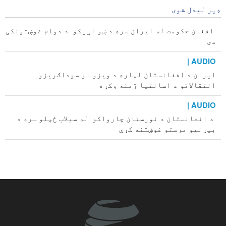
دفاعي زېرمې په چټکۍ کمې شوې
ډیر لیدل شوی
34 minutes ago
افغان حکومت له ایران سره د ښو اړیکو د دوام غوښتونکی
دی
AUDIO |
ایران د افغانستان لپاره د ویزو او سوداګریزو
انتقالاتو د اسانتیا ژمنه وکړه
AUDIO |
د افغانستان د نورستان چارواکو له سیلاب ځپلو سره د
بیړنیو مرستو غوښتنه کړې
امریکايي مجله: ایران د ټرمپ تش ګواښونه درک کړی دی
خبریال د واقعیت او د عامه افکارو په څلور لاري کې ولاړ
دی
د هیګ محکمې قاضیانو د طالبانو دوسیه له افغانستان
څخه جلا کړه