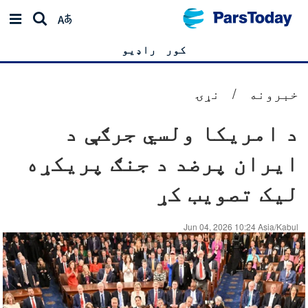
کور
راډیو
خبرونه
/
نړۍ
د امریکا ولسي جرګې د
ایران پرضد د جنګ پریکړه
لیک تصویب کړ
Jun 04, 2026 10:24 Asia/Kabul