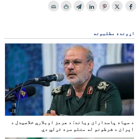
اړونده مطلبونه
د سپاه پاسداران ویاند: د هرمز اوبلارې خلاصیدل د
ایران د شرطونو له منلو سره تړلي دي