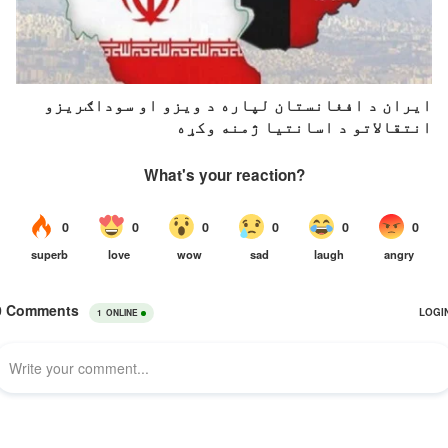
ایران د افغانستان لپاره د ویزو او سوداګریزو
انتقالاتو د اسانتیا ژمنه وکړه