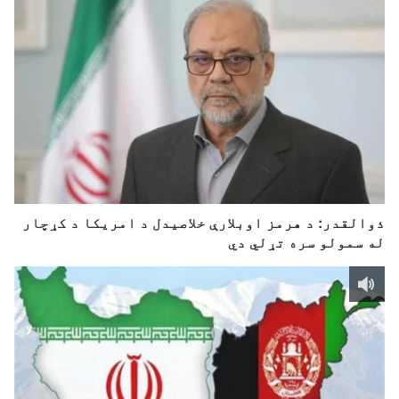
ذوالقدر: د هرمز اوبلارې خلاصیدل د امریکا د کړچار
له سمولو سره تړلي دي