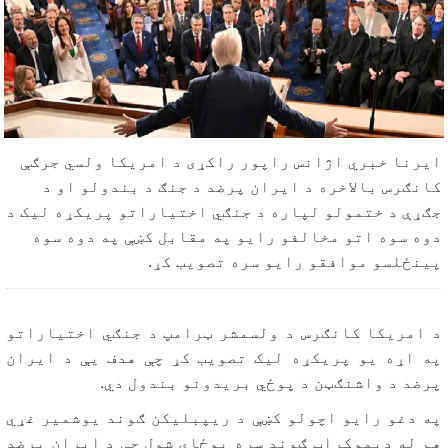
ایرنا خبري اژانس راپور راکړی د امریکا ولسي جرګې
کانګرس بالاخره د ایران پرضد د جنګ د بندولو او د
جګړې د ختمولو لپاره د جنګي اختیاراتو پریکړه لیک د
دوه سوه اتو مخالفو رایو په مقابل کښې په دوه سوه
پینځلسو موافقو رایو سره تصویب کړ.
د امریکا کانګرس د ولسمشر ټرامپ د جنګي اختیاراتو
په اړه یو پریکړه لیک تصویب کړ چې هدف یې د ایران
پرضد د واشنګټن د پوځي بریدونو بندول دي.
په دغو رایو اچولو کښې د ریپبلیکن ګوند یوشمیر غړي
هم له ډیموکراټ ګوند سره یوځاې شول چې د ایران پرضد