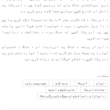
درې میاشتنی جنګ پاې ته ورسوي کوم چې د امریکا په
داخل او خارج کښې سیاسي فضا ګډه وډې کړې ده.
د امریکا د کانګرس مشر «مایک جانسون» هڅه کړې وه چې
د دا ډول نتیجې د بڼه د خپلیدا خنډ شي؛ داسې پایله
چې په امریکا کښې له جنګ سره د مخالفت د زیاتیدا
ښودنه کوي.
د ایران پرضد د جنګ په اوږدیدا او د جنګ د ختمولو
لپاره په چټک ډول حل لارې ته د رسیدا لپاره ستونزې په
امریکا کښې د خلکو خپګانونه زیات کړي دي.
ټیګونه
ایران
آمریکا
ترهه گری
صهونییسټ رژیم
جنایات امریکا
فارس خلیج و امنیت
د ایران او د اسراةیلو ترمین[ دولس ور[نی جنگ