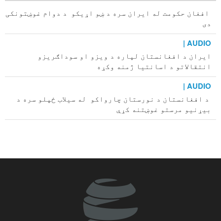
افغان حکومت له ایران سره د ښو اړیکو د دوام غوښتونکی
دی
AUDIO |
ایران د افغانستان لپاره د ویزو او سوداګریزو
انتقالاتو د اسانتیا ژمنه وکړه
AUDIO |
د افغانستان د نورستان چارواکو له سیلاب ځپلو سره د
بیړنیو مرستو غوښتنه کړې
امریکايي مجله: ایران د ټرمپ تش ګواښونه درک کړی دی
خبریال د واقعیت او د عامه افکارو په څلور لاري کې ولاړ
دی
ذوالقدر: د هرمز اوبلارې خلاصیدل د امریکا د کړچار له
سمولو سره تړلي دي
د وسلو د چټک جوړولو لپاره د امریکا له پوځي شرکتونو د