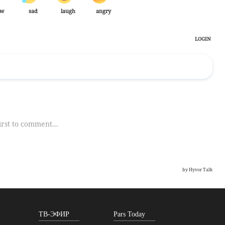
ТВ-ЭФИР
Pars Today