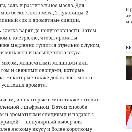
ы, соль и растительное масло. Для
В 
мов бескостного мяса, 2 луковицы, 2
ам
монный сок и ароматные специи.
мо
 слегка варят до полуготовности. Затем
пом в кастрюлю, чтобы ароматы
кже медленно тушится отдельно с луком,
ВЫ
й мягкости и насыщенного вкуса.
ым мясом, мышечными мышцами или
уртом и свежими овощами, которые
да. Некоторые также добавляют много
 усиления аромата.
 мясом, и некоторые семьи также готовят
вленной с шафраном. В этом способе
ом и ароматными специями и подают с
 курицей — популярный выбор для
олее легкому вкусу и более короткому