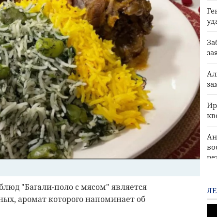
Ге
уд
За
за
Ал
за
Ир
кв
Ан
во
р
CШ
блюд "Багали-поло с мясом" является
с 
ЛЕ
ых, аромат которого напоминает об
.