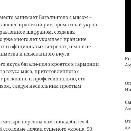
место занимает Багали-поло с мясом –
тающее иранский рис, ароматный укроп,
правленное шафраном, создавая
о уже много лет украшает иранские
ах и официальных встречах, и многие
имства и изысканного вкуса.
Ко
ого вкуса багали-поло кроется в гармонии
Ам
го вкуса мяса, приготовленного с
т роскошно и профессионально, его
Оп
зом, следуя нескольким простым
Ир
Са
Ам
От
а четыре персоны вам понадобится 4
ди
 4 столовые ложки сушеного укропа, 50