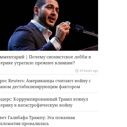
мментарий | Почему сионистское лобби в
ерике утратило прежнее влияние?
19 hours ago
рос Reuters: Американцы считают войну с
аном дестабилизирующим фактором
ндерс: Коррумпированный Трамп втянул
ерику в катастрофическую войну
вет Галибафа Трампу: Эта показная
пломатия провалилась