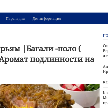
Парспедия
Дезинформация
П
рьям |Багали -поло (
Со
Ве
дл
; Аромат подлинности на
Ан
Ир
Ка
Ко
Мы
пр