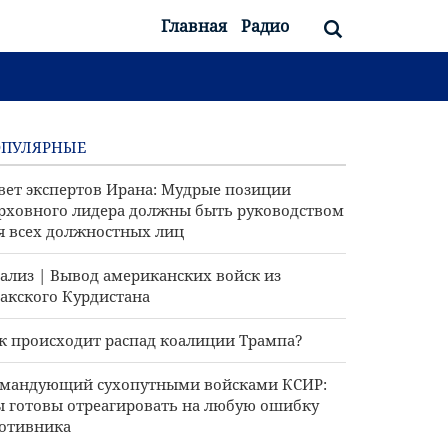
Главная
Радио
ОПУЛЯРНЫЕ
вет экспертов Ирана: Мудрые позиции
рховного лидера должны быть руководством
я всех должностных лиц
ализ | Вывод американских войск из
акского Курдистана
к происходит распад коалиции Трампа?
мандующий сухопутными войсками КСИР:
 готовы отреагировать на любую ошибку
отивника