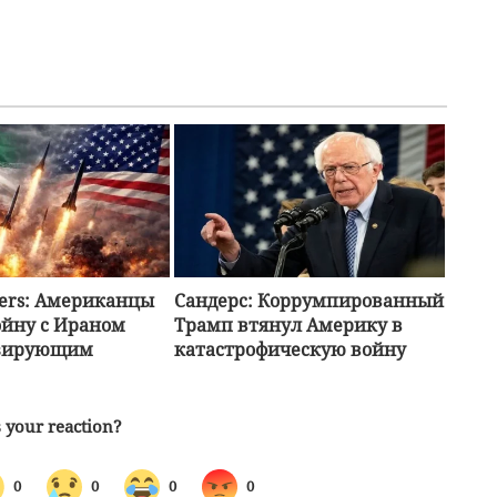
ters: Американцы
Сандерс: Коррумпированный
ойну с Ираном
Трамп втянул Америку в
изирующим
катастрофическую войну