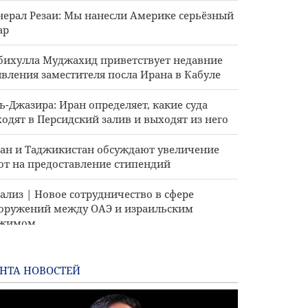
нерал Резаи: Мы нанесли Америке серьёзный
ар
бихулла Муджахид приветствует недавние
явления заместителя посла Ирана в Кабуле
ь-Джазира: Иран определяет, какие суда
ходят в Персидский залив и выходят из него
ан и Таджикистан обсуждают увеличение
от на предоставление стипендий
ализ | Новое сотрудничество в сфере
оружений между ОАЭ и израильским
ежимом
А отменили некоторые санкции, связанные
Ираном
НТА НОВОСТЕЙ