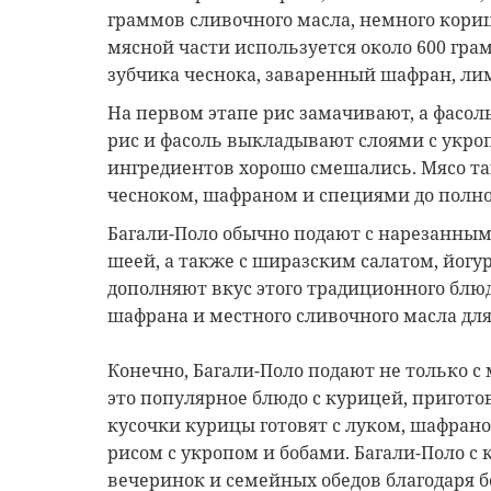
граммов сливочного масла, немного кориц
мясной части используется около 600 грам
зубчика чеснока, заваренный шафран, ли
На первом этапе рис замачивают, а фасоль
рис и фасоль выкладывают слоями с укро
ингредиентов хорошо смешались. Мясо та
чесноком, шафраном и специями до полно
Багали-Поло обычно подают с нарезанн
шеей, а также с ширазским салатом, йог
дополняют вкус этого традиционного блю
шафрана и местного сливочного масла для
Конечно, Багали-Поло подают не только с
это популярное блюдо с курицей, пригото
кусочки курицы готовят с луком, шафран
рисом с укропом и бобами. Багали-Поло с
вечеринок и семейных обедов благодаря б