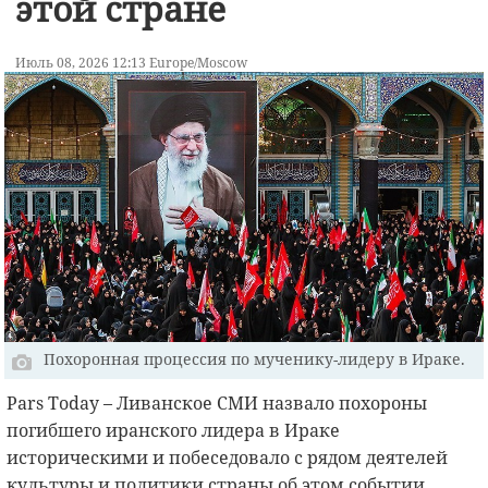
этой стране
Июль 08, 2026 12:13 Europe/Moscow
Похоронная процессия по мученику-лидеру в Ираке.
Рars Today – Ливанское СМИ назвало похороны
погибшего иранского лидера в Ираке
историческими и побеседовало с рядом деятелей
культуры и политики страны об этом событии.