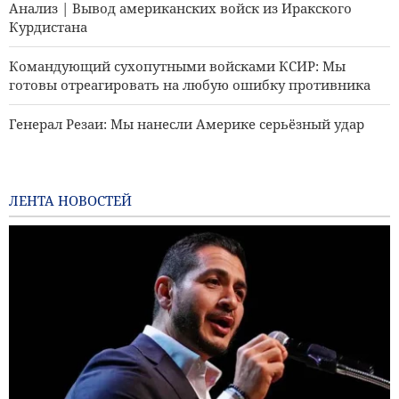
Анализ | Вывод американских войск из Иракского
Курдистана
Командующий сухопутными войсками КСИР: Мы
готовы отреагировать на любую ошибку противника
Генерал Резаи: Мы нанесли Америке серьёзный удар
Забихулла Муджахид приветствует недавние заявления
заместителя посла Ирана в Кабуле
ЛЕНТА НОВОСТЕЙ
Как происходит распад коалиции Трампа?
Аль-Джазира: Иран определяет, какие суда заходят в
Персидский залив и выходят из него
Иран и Таджикистан обсуждают увеличение квот на
предоставление стипендий
Анализ | Новое сотрудничество в сфере вооружений
между ОАЭ и израильским режимом