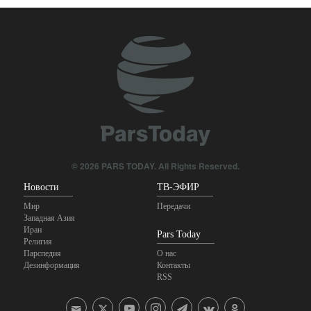
американского арсенала в
войне с Ираном:
предупреждение для
Вашингтона в отношении
сдерживания
2 days ago
© 2026 PARS TODAY. All Rights Reserved.
Новости
ТВ-ЭФИР
Мир
Передачи
Западная Азия
Иран
Pars Today
Религия
Парспедия
О нас
Дезинформация
Контакты
RSS