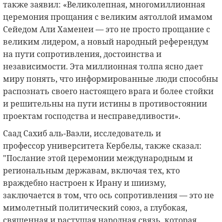
также заявил: «Великолепная, многомиллионная
церемония прощания с великим аятоллой имамом
Сейедом Али Хаменеи — это не просто прощание с
великим лидером, а новый народный референдум
на пути сопротивления, достоинства и
независимости. Эта миллионная толпа ясно дает
миру понять, что информированные люди способны
распознать своего настоящего врага и более стойки
и решительны на пути истины в противостоянии
проектам господства и несправедливости».
Саад Сахиб аль-Ваэли, исследователь и
профессор университета Кербелы, также сказал:
"Послание этой церемонии международным и
региональным державам, включая тех, кто
враждебно настроен к Ирану и шиизму,
заключается в том, что ось сопротивления — это не
мимолетный политический союз, а глубокая,
священная и растущая народная связь, которая