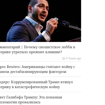
мментарий | Почему сионистское лобби в
ерике утратило прежнее влияние?
17 hours ago
рос Reuters: Американцы считают войну с
аном дестабилизирующим фактором
ндерс: Коррумпированный Трамп втянул
ерику в катастрофическую войну
вет Галибафа Трампу: Эта показная
пломатия провалилась