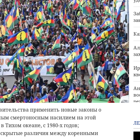
За
за
Ка
Ал
за
Ир
кв
Ан
во
р
авительства применить новые законы о
CШ
амым смертоносным насилием на этой
с 
ЛЕ
Тихом океане, с 1980-х годов;
и скрытые различия между коренными