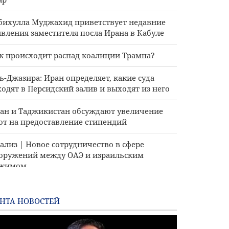
бихулла Муджахид приветствует недавние
явления заместителя посла Ирана в Кабуле
к происходит распад коалиции Трампа?
ь-Джазира: Иран определяет, какие суда
ходят в Персидский залив и выходят из него
ан и Таджикистан обсуждают увеличение
от на предоставление стипендий
ализ | Новое сотрудничество в сфере
оружений между ОАЭ и израильским
ежимом
А отменили некоторые санкции, связанные
Ираном
НТА НОВОСТЕЙ