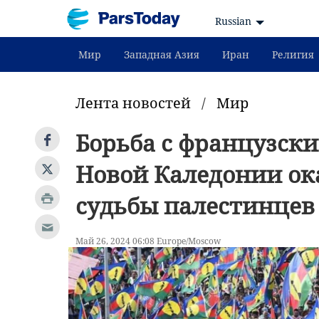
Russian
Мир
Западная Азия
Иран
Религия
Лента новостей
/
Мир
Борьба с французск
Новой Каледонии ок
судьбы палестинцев
Май 26, 2024 06:08 Europe/Moscow