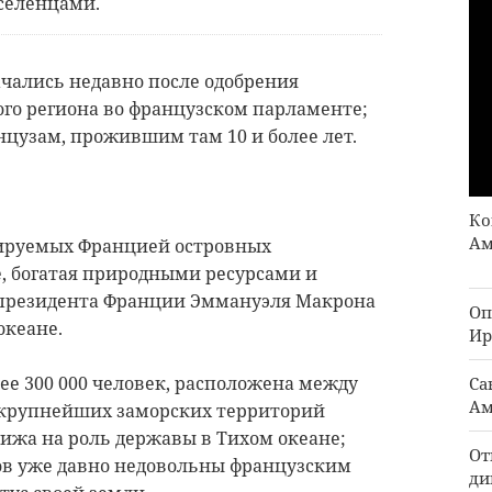
селенцами.
чались недавно после одобрения
го региона во французском парламенте;
нцузам, прожившим там 10 и более лет.
Ко
Ам
лируемых Францией островных
, богатая природными ресурсами и
 президента Франции Эммануэля Макрона
Оп
океане.
Ир
лее 300 000 человек, расположена между
Са
Ам
з крупнейших заморских территорий
ижа на роль державы в Тихом океане;
От
ов уже давно недовольны французским
ди