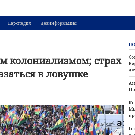
Парспедия
Дезинформация
П
им колониализмом; страх
Со
Ве
дл
азаться в ловушке
Ан
Ир
Ко
Мы
пр
Ге
уд