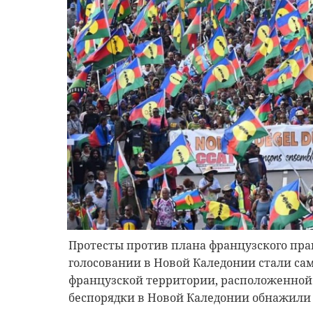
Протесты против плана французского пр
голосовании в Новой Каледонии стали с
французской территории, расположенной в 
беспорядки в Новой Каледонии обнажил