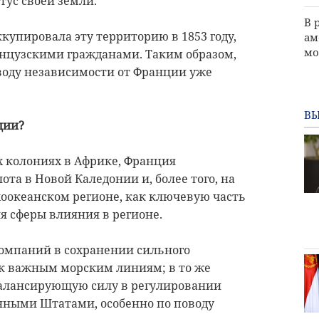
ус своей земли.
В 
купировала эту территорию в 1853 году,
ам
мо
нцузскими гражданами. Таким образом,
воду независимости от Франции уже
ВЫ
ции?
х колониях в Африке, Франция
та в Новой Каледонии и, более того, на
хоокеанском регионе, как ключевую часть
я сферы влияния в регионе.
омпаний в сохранении сильного
е к важным морским линиям; в то же
балансирующую силу в регулировании
ными Штатами, особенно по поводу