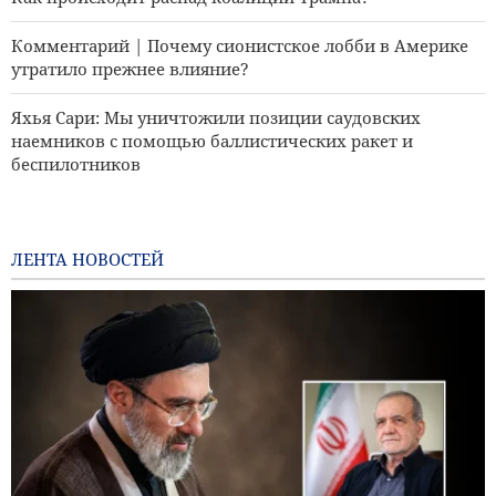
Комментарий | Почему сионистское лобби в Америке
утратило прежнее влияние?
Яхья Сари: Мы уничтожили позиции саудовских
наемников с помощью баллистических ракет и
беспилотников
Комментарий | Новые возможности баллистической
ракеты «Хайбер-Шакан»
ЛЕНТА НОВОСТЕЙ
Иран и Таджикистан обсуждают увеличение квот на
предоставление стипендий
Сандерс: Коррумпированный Трамп втянул Америку в
катастрофическую войну
Ответ Галибафа Трампу: Эта показная дипломатия
провалилась