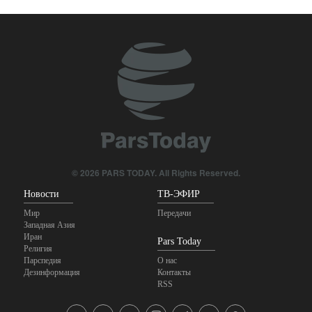
Пакистана критикует новый
оборонный пакт, известный как
Мекканское соглашение, и
считает американские базы
региональной проблемой
безопасности
18 hours ago
© 2026 PARS TODAY. All Rights Reserved.
Новости
ТВ-ЭФИР
Мир
Передачи
Западная Азия
Иран
Pars Today
Религия
Парспедия
О нас
Дезинформация
Контакты
RSS