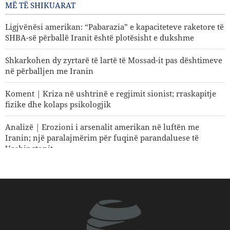
MË TË SHIKUARAT
Ligjvënësi amerikan: “Pabarazia” e kapaciteteve raketore të
SHBA-së përballë Iranit është plotësisht e dukshme
Shkarkohen dy zyrtarë të lartë të Mossad-it pas dështimeve
në përballjen me Iranin
Koment | Kriza në ushtrinë e regjimit sionist; rraskapitje
fizike dhe kolaps psikologjik
Analizë | Erozioni i arsenalit amerikan në luftën me
Iranin; një paralajmërim për fuqinë parandaluese të
Uashingtonit
Koment | E ardhmja e sigurisë së rajonit; pse roli qendror i
vendeve të rajonit është një domosdoshmëri?
Si po shpërbëhet koalicioni i mbështetësve të Trumpit?