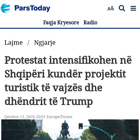
Faqja Kryesore
Radio
Lajme
/
Ngjarje
Protestat intensifikohen në
Shqipëri kundër projektit
turistik të vajzës dhe
dhëndrit të Trump
Qershor 11, 2026 20:01 Europe/Tirane