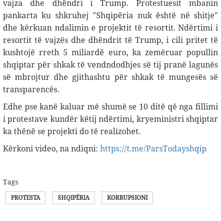
vajza dhe dhëndri i Trump. Protestuesit mbanin
pankarta ku shkruhej "Shqipëria nuk është në shitje"
dhe kërkuan ndalimin e projektit të resortit. Ndërtimi i
resortit të vajzës dhe dhëndrit të Trump, i cili pritet të
kushtojë rreth 5 miliardë euro, ka zemëruar popullin
shqiptar për shkak të vendndodhjes së tij pranë lagunës
së mbrojtur dhe gjithashtu për shkak të mungesës së
transparencës.
Edhe pse kanë kaluar më shumë se 10 ditë që nga fillimi
i protestave kundër këtij ndërtimi, kryeministri shqiptar
ka thënë se projekti do të realizohet.
Kërkoni video, na ndiqni:
https://t.me/ParsTodayshqip
Tags
PROTESTA
SHQIPËRIA
KORRUPSIONI