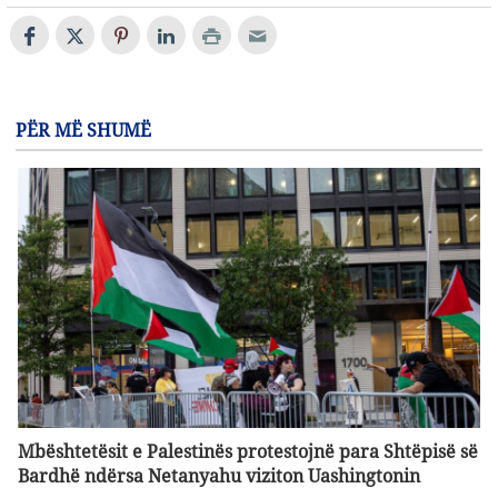
PËR MË SHUMË
Mbështetësit e Palestinës protestojnë para Shtëpisë së
Bardhë ndërsa Netanyahu viziton Uashingtonin