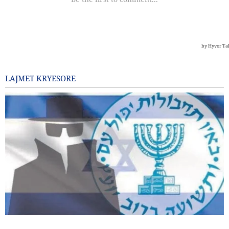
LAJMET KRYESORE
Shkarkohen dy zyrtarë të lartë të Mossad-it pas dështimeve