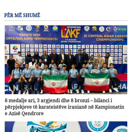
PËR MË SHUMË
8 medalje ari, 3 argjendi dhe 8 bronzi – bilanci i
përpjekjeve të karateistëve iranianë në Kampionatin
e Azisë Qendrore