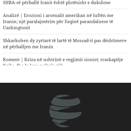
SHBA-së përballë Iranit është plotësisht e dukshme
Analizë | Erozioni i arsenalit amerikan në luftën me
Iranin; një paralajmërim për fuqinë parandaluese të
Uashingtonit
Shkarkohen dy zyrtarë të lartë të Mossad-it pas dështimeve
në përballjen me Iranin
Koment | Kriza në ushtrinë e regjimit sionist; rraskapitje
fizike dhe kolaps psikologjik
Koment | E ardhmja e sigurisë së rajonit; pse roli qendror i
vendeve të rajonit është një domosdoshmëri?
Si po shpërbëhet koalicioni i mbështetësve të Trumpit?