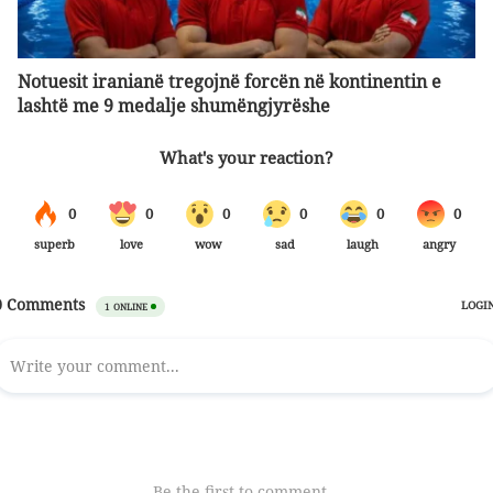
Notuesit iranianë tregojnë forcën në kontinentin e
lashtë me 9 medalje shumëngjyrëshe