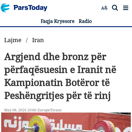
Faqja Kryesore
Radio
Lajme
/
Iran
Argjend dhe bronz për
përfaqësuesin e Iranit në
Kampionatin Botëror të
Peshëngritjes për të rinj
May 08, 2026 20:06 Europe/Tirane