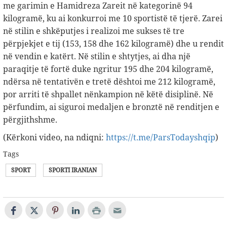
me garimin e Hamidreza Zareit në kategorinë 94
kilogramë, ku ai konkurroi me 10 sportistë të tjerë. Zarei
në stilin e shkëputjes i realizoi me sukses të tre
përpjekjet e tij (153, 158 dhe 162 kilogramë) dhe u rendit
në vendin e katërt. Në stilin e shtytjes, ai dha një
paraqitje të fortë duke ngritur 195 dhe 204 kilogramë,
ndërsa në tentativën e tretë dështoi me 212 kilogramë,
por arriti të shpallet nënkampion në këtë disiplinë. Në
përfundim, ai siguroi medaljen e bronztë në renditjen e
përgjithshme.
(Kërkoni video, na ndiqni:
https://t.me/ParsTodayshqip
)
Tags
SPORT
SPORTI IRANIAN