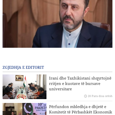
Gharibabadi: Marrëveshja Iran–Oman nuk nënkupton
rihapjen e plotë të Ngushticës së Hormuzit
19 Para disa orësh
ZGJEDHJA E EDITORIT
Sulme ajrore dhe bombardime artilerie të regjimit sionist
Irani dhe Taxhikistani shqyrtojnë
në jug të Libanit
rritjen e kuotave të bursave
universitare
Eksperti iranian i çështjeve ndërkombëtare: Strategjitë e
20 Para disa orësh
Iranit në lidhje me Ngushticën e Hormuzit nuk kanë
ndryshuar
Përfundon mbledhja e dhjetë e
Komitetit të Përbashkët Ekonomik
Hakan Fidan: Izraeli nuk ka asnjë synim për të arritur