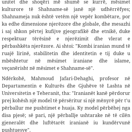
unitet dhe shoqëri më shumë se kurrë, mësimet
kulturore të Shahname-së janë një udhërrëfyes;
Shahnameja nuk është vetëm një vepër kombëtare, por
ka edhe dimensione njerëzore dhe globale, dhe mesazhi
i saj shkon përtej kufijve gjeografikë dhe etnikë, duke
respektuar tërësinë e njerëzimit dhe vlerat e
përbashkëta njerëzore. Ai shtoi: "Kombi iranian mund të
ruajë lirinë, stabilitetin dhe identitetin e tij duke u
mbështetur në mësimet iraniane dhe islame,
veçanërisht në mësimet e Shahname-së
."
Ndërkohë, Mahmoud Jafari-Dehaghi, profesor në
Departamentin e Kulturës dhe Gjuhëve të Lashta në
Universitetin e Teheranit, tha: "Iranianët kanë përdorur
prej kohësh një model të përsëritur si një mënyrë për t'u
përballur me pushtimet e huaja. Ky model përbëhej nga
disa pjesë; së pari, një përballje ushtarake në të cilën
gjeneralët dhe luftëtarët iranianë iu kundërvunë
pushtuesve
."