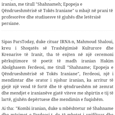
iranian, me titull "Shahnameh; Epopeja e
Qëndrueshmërisë së Tokës Iraniane" u mbajt në prani të
profesorëve dhe studiuesve të gjuhës dhe letërsisë
persiane.
Sipas ParsToday, duke cituar IRNA-n, Mahmoud Shaloui,
kreu i Shoqatës së Trashëgimisë Kulturore dhe
Krenarive të Iranit, tha të enjten në një ceremoni
përkujtimore të poetit të madh iranian Hakim
Abolghasem Ferdeosi, me titull "Shahname; Epopeja e
Qëndrueshmërisë së Tokës Iraniane", Ferdeosi, një i
mendimtar dhe orator i njohur iranian, ka arritur të
gjejë një vend të fortë dhe të qëndrueshëm në zemrat
dhe mendjet e iranianëve gjatë viteve me shpirtin e tij të
lartë, gjuhën depërtuese dhe mendimin e fuqishëm
.
Ai tha: "Kombi iranian, duke u mbështetur në Shahname
dhe mësimet e Ferdeosi-t, do të mbetet i unifikuar dhe