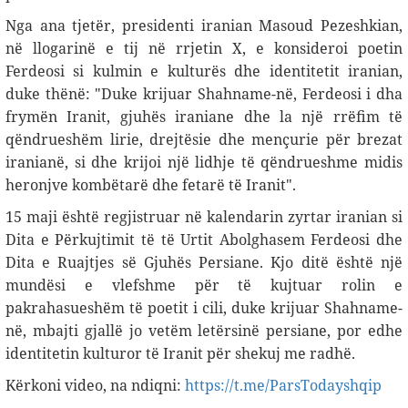
Nga ana tjetër, presidenti iranian Masoud Pezeshkian,
në llogarinë e tij në rrjetin X, e konsideroi poetin
Ferdeosi si kulmin e kulturës dhe identitetit iranian,
duke thënë: "Duke krijuar Shahname-në, Ferdeosi i dha
frymën Iranit, gjuhës iraniane dhe la një rrëfim të
qëndrueshëm lirie, drejtësie dhe mençurie për brezat
iranianë, si dhe krijoi një lidhje të qëndrueshme midis
heronjve kombëtarë dhe fetarë të Iranit
."
15 maji është regjistruar në kalendarin zyrtar iranian si
Dita e Përkujtimit të të Urtit Abolghasem Ferdeosi dhe
Dita e Ruajtjes së Gjuhës Persiane. Kjo ditë është një
mundësi e vlefshme për të kujtuar rolin e
pakrahasueshëm të poetit i cili, duke krijuar Shahname-
në, mbajti gjallë jo vetëm letërsinë persiane, por edhe
identitetin kulturor të Iranit për shekuj me radhë.
Kërkoni video, na ndiqni:
https://t.me/ParsTodayshqip