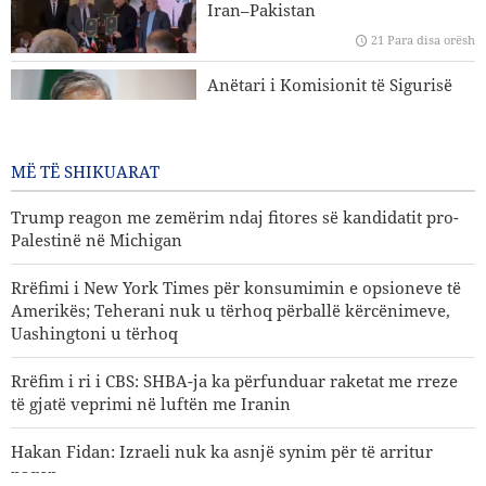
Iran–Pakistan
paqen
21 Para disa orësh
Trump reagon me zemërim ndaj fitores së kandidatit pro-
Anëtari i Komisionit të Sigurisë
Palestinë në Michigan
Kombëtare të Parlamentit Islamik
të Iranit: Nuk është e largët dita
kur SHBA-ja do të dëbohet nga
MË TË SHIKUARAT
rajoni
21 Para disa orësh
Trump reagon me zemërim ndaj fitores së kandidatit pro-
Palestinë në Michigan
Rrëfimi i New York Times për konsumimin e opsioneve të
Amerikës; Teherani nuk u tërhoq përballë kërcënimeve,
Uashingtoni u tërhoq
Rrëfim i ri i CBS: SHBA-ja ka përfunduar raketat me rreze
të gjatë veprimi në luftën me Iranin
Hakan Fidan: Izraeli nuk ka asnjë synim për të arritur
paqen