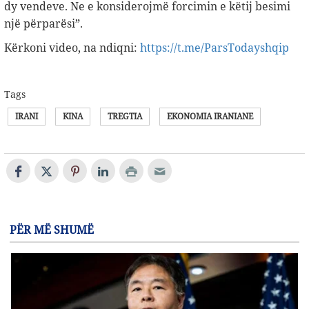
dy vendeve. Ne e konsiderojmë forcimin e këtij besimi
një përparësi”.
Kërkoni video, na ndiqni:
https://t.me/ParsTodayshqip
Tags
IRANI
KINA
TREGTIA
EKONOMIA IRANIANE
PËR MË SHUMË