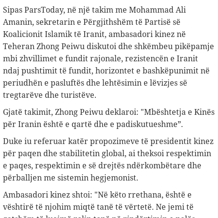
Sipas ParsToday, në një takim me Mohammad Ali
Amanin, sekretarin e Përgjithshëm të Partisë së
Koalicionit Islamik të Iranit, ambasadori kinez në
Teheran Zhong Peiwu diskutoi dhe shkëmbeu pikëpamje
mbi zhvillimet e fundit rajonale, rezistencën e Iranit
ndaj pushtimit të fundit, horizontet e bashkëpunimit në
periudhën e pasluftës dhe lehtësimin e lëvizjes së
tregtarëve dhe turistëve.
Gjatë takimit, Zhong Peiwu deklaroi: "Mbështetja e Kinës
për Iranin është e qartë dhe e padiskutueshme”.
Duke iu referuar katër propozimeve të presidentit kinez
për paqen dhe stabilitetin global, ai theksoi respektimin
e paqes, respektimin e së drejtës ndërkombëtare dhe
përballjen me sistemin hegjemonist.
Ambasadori kinez shtoi: "Në këto rrethana, është e
vështirë të njohim miqtë tanë të vërtetë. Ne jemi të