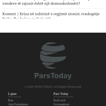
vendeve të rajonit është një domosdoshmëri?
Koment | Kriza në ushtrinë e regjimit sionist; rraskapitje
fizike dhe kolaps psikologjik
Si po shpërbëhet koalicioni i mbështetësve të Trumpit?
© 2026 PARS TODAY. All Rights Reserved.
Lajme
Pars Today
Bota
Rreth nesh
Azia Perëndimore
Na kontaktoni