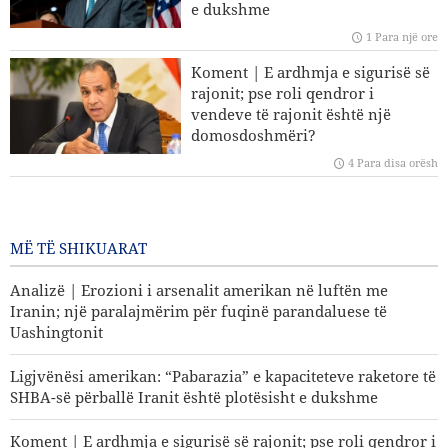
e dukshme
Iranit në lidhje me Ngushticën e Hormuzit nuk kanë
1 Para një ore
ndryshuar
Koment | E ardhmja e sigurisë së
Hakan Fidan: Izraeli nuk ka asnjë synim për të arritur
rajonit; pse roli qendror i
paqen
vendeve të rajonit është një
domosdoshmëri?
Trump reagon me zemërim ndaj fitores së kandidatit pro-
4 Para disa orësh
Palestinë në Michigan
Koment | Kriza në ushtrinë e
regjimit sionist; rraskapitje fizike
dhe kolaps psikologjik
MË TË SHIKUARAT
4 Para disa orësh
Analizë | Erozioni i arsenalit amerikan në luftën me
Iranin; një paralajmërim për fuqinë parandaluese të
Uashingtonit
Ligjvënësi amerikan: “Pabarazia” e kapaciteteve raketore të
SHBA-së përballë Iranit është plotësisht e dukshme
Koment | E ardhmja e sigurisë së rajonit; pse roli qendror i