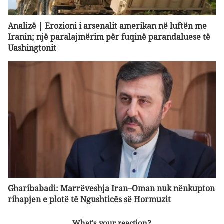
Analizë | Erozioni i arsenalit amerikan në luftën me
Iranin; një paralajmërim për fuqinë parandaluese të
Uashingtonit
Gharibabadi: Marrëveshja Iran–Oman nuk nënkupton
rihapjen e plotë të Ngushticës së Hormuzit