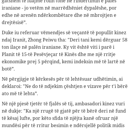
gatshëm të luajmë rolin tonë në rindërtimin e palës
iraniane - jo vetëm në marrëdhëniet dypalëshe, por
edhe në arenën ndërkombëtare dhe në mbrojtjen e
drejtësisë”.
Duke iu referuar vëmendjes së veçantë të popullit kinez
ndaj Iranit, Zhong Peiwu tha: "Deri tani kemi dërguar 58
ton ilaçe në palën iraniane. Ky vit është viti i parë i
Planit të 15-të Pesëvjeçar të Kinës dhe me një rritje
ekonomike prej 5 përqind, kemi indeksin më të lartë në
botë”.
Në përgjigje të kërkesës për të lehtësuar udhëtimin, ai
deklaroi: "Ne do të ndjekim çështjen e vizave për t'i bërë
ato më të lehta”.
Në një pjesë tjetër të fjalës së tij, ambasadori kinez vuri
në dukje: "Ka një rrugë të gjatë për të bërë deri në fund
të kësaj lufte, por këto sfida të njëjta kanë ofruar një
mundësi për të rritur besimin e ndërsjellë politik midis