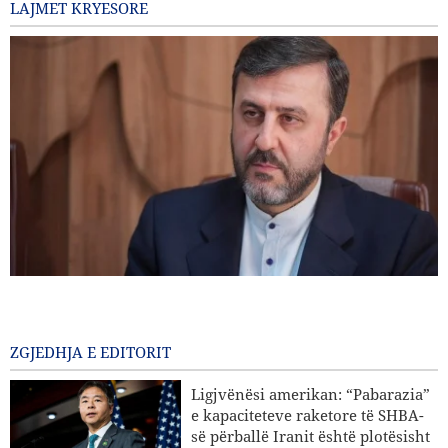
LAJMET KRYESORE
Gharibabadi: Marrëveshja Iran–Oman nuk nënkupton
rihapjen e plotë të Ngushticës së Hormuzit
2 Ditë më parë
ZGJEDHJA E EDITORIT
Sulme ajrore dhe bombardime artilerie të regjimit sionist
Ligjvënësi amerikan: “Pabarazia”
në jug të Libanit
e kapaciteteve raketore të SHBA-
së përballë Iranit është plotësisht
Eksperti iranian i çështjeve ndërkombëtare: Strategjitë e