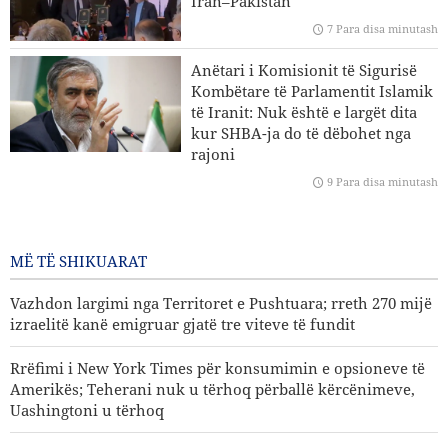
Iran–Pakistan
Ngushticën e Hormuzit është pozitive
7 Para disa minutash
Personaliteti i njohur mediatik amerikan: Trumpi meriton
Anëtari i Komisionit të Sigurisë
një shuplakë të fortë në fytyrë
Kombëtare të Parlamentit Islamik
të Iranit: Nuk është e largët dita
Mbi 22 milionë vizitorë morën pjesë në ceremoninë e
kur SHBA-ja do të dëbohet nga
Arba'init
rajoni
9 Para disa minutash
8 medalje ari, 3 argjendi dhe 8
bronzi – bilanci i përpjekjeve të
karateistëve iranianë në
MË TË SHIKUARAT
Kampionatin e Azisë Qendrore
Vazhdon largimi nga Territoret e Pushtuara; rreth 270 mijë
12 Para disa minutash
izraelitë kanë emigruar gjatë tre viteve të fundit
Rrëfimi i New York Times për konsumimin e opsioneve të
Amerikës; Teherani nuk u tërhoq përballë kërcënimeve,
Uashingtoni u tërhoq