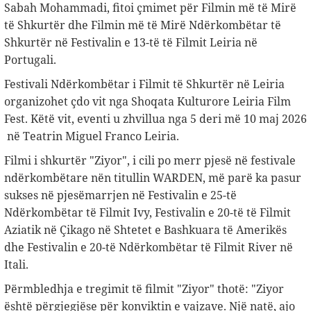
Sabah Mohammadi, fitoi çmimet për Filmin më të Mirë
të Shkurtër dhe Filmin më të Mirë Ndërkombëtar të
Shkurtër në Festivalin e 13-të të Filmit Leiria në
Portugali.
Festivali Ndërkombëtar i Filmit të Shkurtër në Leiria
organizohet çdo vit nga Shoqata Kulturore Leiria Film
Fest. Këtë vit, eventi u zhvillua nga 5 deri më 10 maj 2026
në Teatrin Miguel Franco Leiria.
Filmi i shkurtër "Ziyor", i cili po merr pjesë në festivale
ndërkombëtare nën titullin WARDEN, më parë ka pasur
sukses në pjesëmarrjen në Festivalin e 25-të
Ndërkombëtar të Filmit Ivy, Festivalin e 20-të të Filmit
Aziatik në Çikago në Shtetet e Bashkuara të Amerikës
dhe Festivalin e 20-të Ndërkombëtar të Filmit River në
Itali.
Përmbledhja e tregimit të filmit "Ziyor" thotë: "Ziyor
është përgjegjëse për konviktin e vajzave. Një natë, ajo