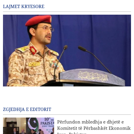
LAJMET KRYESORE
Goditet një cisternë nafte saudite nga ushtria e Jemenit
18 Para disa orësh
ZGJEDHJA E EDITORIT
Rrëfim i ri i CBS: SHBA-ja ka përfunduar raketat me rreze
të gjatë veprimi në luftën me Iranin
Përfundon mbledhja e dhjetë e
Komitetit të Përbashkët Ekonomik
Baghaei: Atmosfera e negociatave Iran-Oman për