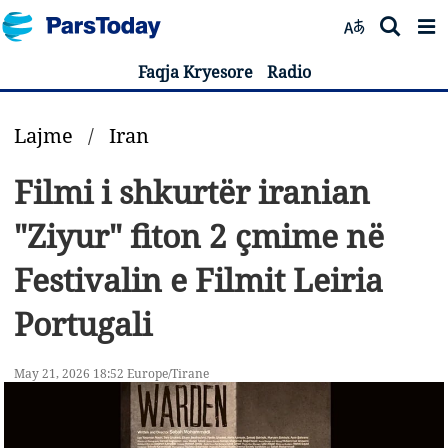
Faqja Kryesore
Radio
Lajme
/
Iran
Filmi i shkurtër iranian
"Ziyur" fiton 2 çmime në
Festivalin e Filmit Leiria
Portugali
May 21, 2026 18:52 Europe/Tirane