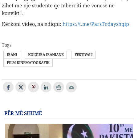
zihet me një studente që mbërriti me vonesë në
konvikt”.
Kërkoni video, na ndiqni:
https://t.me/ParsTodayshqip
Tags
IRANI
KULTURA IRANIANE
FESTIVALI
FILM KINEMATOGRAFIK
PËR MË SHUMË