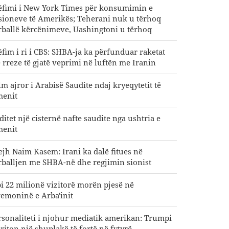
ëfimi i New York Times për konsumimin e
sioneve të Amerikës; Teherani nuk u tërhoq
rballë kërcënimeve, Uashingtoni u tërhoq
ëfim i ri i CBS: SHBA-ja ka përfunduar raketat
 rreze të gjatë veprimi në luftën me Iranin
lm ajror i Arabisë Saudite ndaj kryeqytetit të
menit
ditet një cisternë nafte saudite nga ushtria e
menit
ejh Naim Kasem: Irani ka dalë fitues në
rballjen me SHBA-në dhe regjimin sionist
i 22 milionë vizitorë morën pjesë në
remoninë e Arba'init
rsonaliteti i njohur mediatik amerikan: Trumpi
riton një shuplakë të fortë në fytyrë