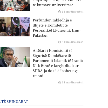
të bursave universitare
2 Para disa orësh
Përfundon mbledhja e
dhjetë e Komitetit të
Përbashkët Ekonomik Iran–
Pakistan
3 Para disa orësh
Anëtari i Komisionit të
Sigurisë Kombëtare të
Parlamentit Islamik të Iranit:
Nuk është e largët dita kur
SHBA-ja do të dëbohet nga
rajoni
4 Para disa orësh
 TË SHIKUARAT