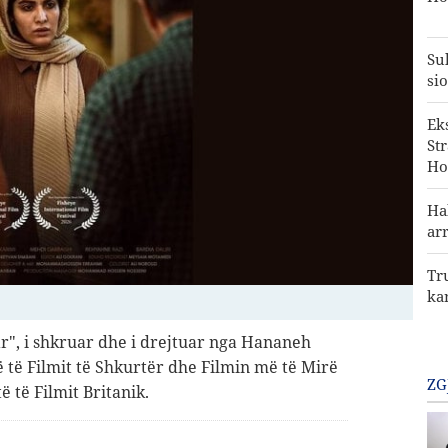
Su
sio
Ek
St
Ho
Ha
ar
Tr
ka
r", i shkruar dhe i drejtuar nga Hananeh
ë të Filmit të Shkurtër dhe Filmin më të Mirë
ZG
 të Filmit Britanik.