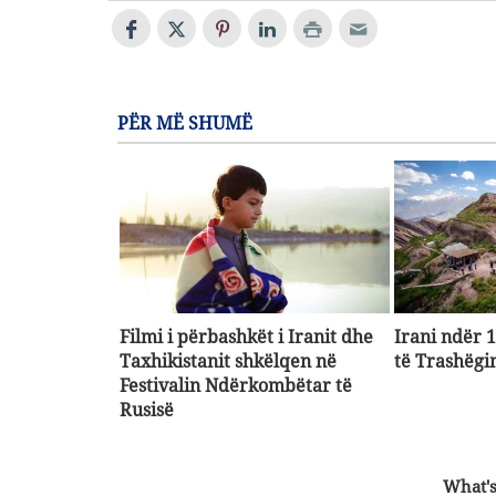
PËR MË SHUMË
Filmi i përbashkët i Iranit dhe
Irani ndër 
Taxhikistanit shkëlqen në
të Trashëgi
Festivalin Ndërkombëtar të
Rusisë