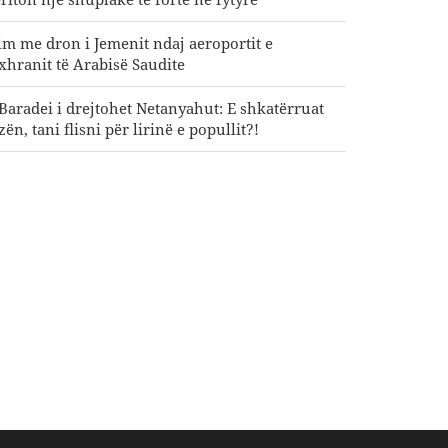
lm me dron i Jemenit ndaj aeroportit e
xhranit të Arabisë Saudite
-Baradei i drejtohet Netanyahut: E shkatërruat
ën, tani flisni për lirinë e popullit?!
ump reagon me zemërim ndaj fitores së
ndidatit pro-Palestinë në Michigan