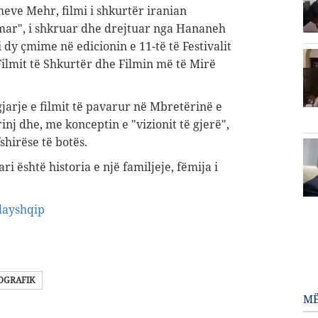
eve Mehr, filmi i shkurtër iranian
ar", i shkruar dhe drejtuar nga Hananeh
dy çmime në edicionin e 11-të të Festivalit
Filmit të Shkurtër dhe Filmin më të Mirë
ngjarje e filmit të pavarur në Mbretërinë e
nj dhe, me konceptin e "vizionit të gjerë",
hirëse të botës.
 është historia e një familjeje, fëmija i
dayshqip
OGRAFIK
MË