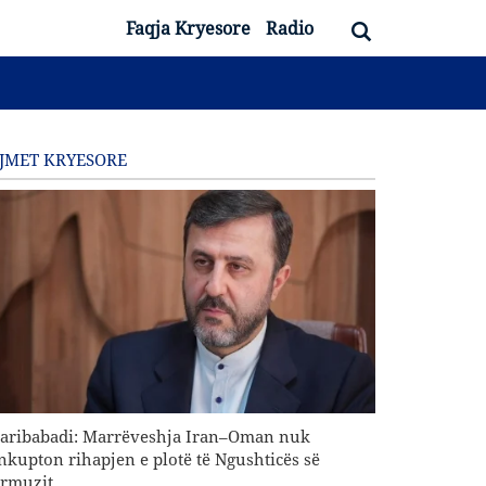
Faqja Kryesore
Radio
JMET KRYESORE
aribabadi: Marrëveshja Iran–Oman nuk
nkupton rihapjen e plotë të Ngushticës së
rmuzit