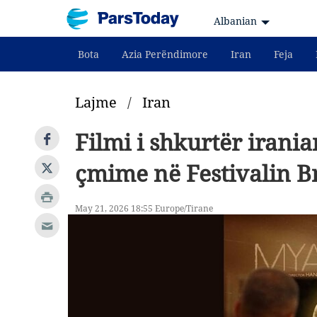
Albanian
Bota
Azia Perëndimore
Iran
Feja
Lajme
/
Iran
Filmi i shkurtër irani
çmime në Festivalin Br
May 21, 2026 18:55 Europe/Tirane