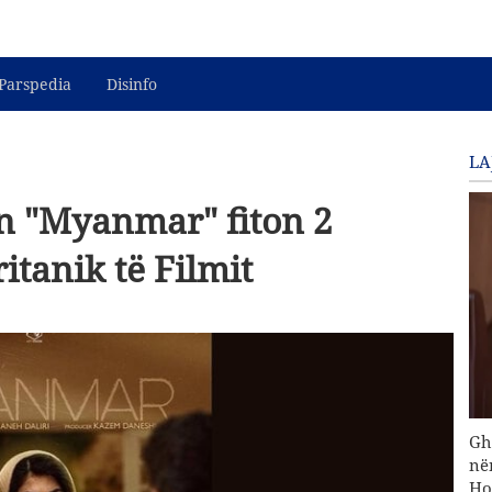
Parspedia
Disinfo
LA
an "Myanmar" fiton 2
itanik të Filmit
Gh
në
Ho