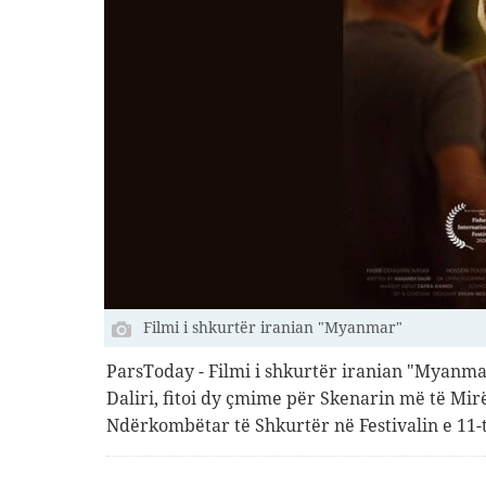
Filmi i shkurtër iranian "Myanmar"
ParsToday - Filmi i shkurtër iranian "Myanma
Daliri, fitoi dy çmime për Skenarin më të Mir
Ndërkombëtar të Shkurtër në Festivalin e 11-të