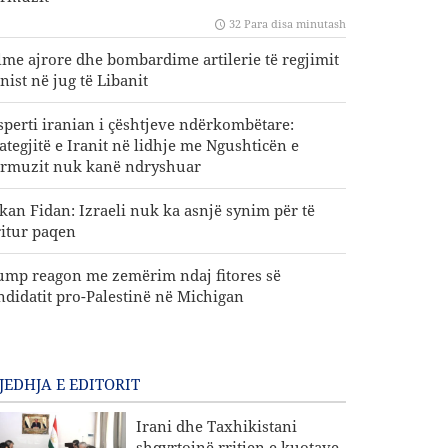
32 Para disa minutash
lme ajrore dhe bombardime artilerie të regjimit
nist në jug të Libanit
sperti iranian i çështjeve ndërkombëtare:
rategjitë e Iranit në lidhje me Ngushticën e
rmuzit nuk kanë ndryshuar
kan Fidan: Izraeli nuk ka asnjë synim për të
ritur paqen
ump reagon me zemërim ndaj fitores së
ndidatit pro-Palestinë në Michigan
JEDHJA E EDITORIT
Irani dhe Taxhikistani
shqyrtojnë rritjen e kuotave