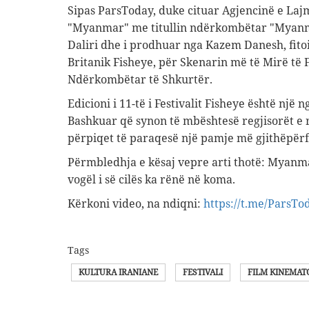
Sipas ParsToday, duke cituar Agjencinë e Lajm
"Myanmar" me titullin ndërkombëtar "Myanm
Daliri dhe i prodhuar nga Kazem Danesh, fitoi 
Britanik Fisheye, për Skenarin më të Mirë të 
Ndërkombëtar të Shkurtër.
Edicioni i 11-të i Festivalit Fisheye është një 
Bashkuar që synon të mbështesë regjisorët e ri
përpiqet të paraqesë një pamje më gjithëpërfs
Përmbledhja e kësaj vepre arti thotë: Myanmari
vogël i së cilës ka rënë në koma.
Kërkoni video, na ndiqni:
https://t.me/ParsTo
Tags
KULTURA IRANIANE
FESTIVALI
FILM KINEMAT