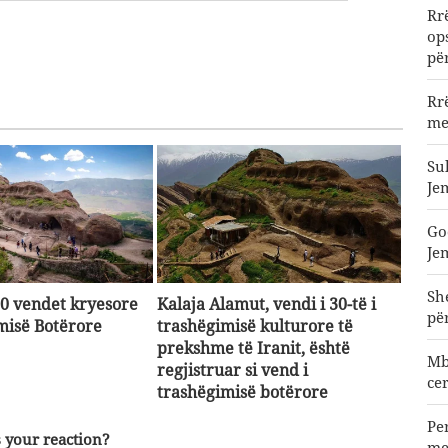
Rr
op
pë
Rr
me
Su
Je
Go
Je
Sh
10 vendet kryesore
Kalaja Alamut, vendi i 30-të i
pë
misë Botërore
trashëgimisë kulturore të
prekshme të Iranit, është
Mb
regjistruar si vend i
ce
trashëgimisë botërore
Pe
me