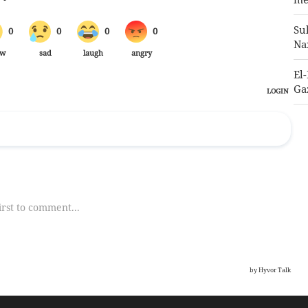
Su
Na
El
Gaz
Tr
ka