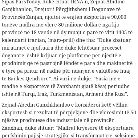
Sipas ParsToday, duke cituar IRNA-n, Zejnal-Abidine
Ganjkhanlou, Drejtor i Përgjithshëm i Doganave të
Provincës Zanjan, njoftoi të enjten eksportin e 90,000
tonëve mallra me vlerë 80 milionë dollarë nga kjo
provincë në 18 vende në dy muajt e parë të vitit 1405 të
kalendarit iranian, (mars-prill) dhe tha: "Duke zbatuar
miratimet e njoftuara dhe duke lehtësuar proceset
doganore, është krijuar një platformë për njësitë e
prodhimit që të pastrojnë lëndët e para dhe makineritë
e tyre pa pritur në radhë për ndarjen e valutës së huaj
të Bankës Qendrore”. Ai vuri në dukje: "Sasia më e
madhe e eksporteve të Zanxhanit gjatë kësaj periudhe
ishte në Turqi, Irak, Turkmenistan, Armeni dhe Rusi”.
Zejnal-Abedin Ganxhkhanloo e konsideroi këtë vëllim
eksportesh si rezultat të përpjekjeve dhe vlerësimit të 50
njësive prodhuese dhe industriale në provincën
Zanxhan, duke shtuar: "Mallrat kryesore të eksportuara
përfshinin pajisje strategjike si transformatorë, seksione