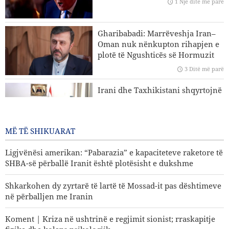
1 Një ditë më parë
Koment | E ardhmja e sigurisë së rajonit; pse roli qendror i
vendeve të rajonit është një domosdoshmëri?
Gharibabadi: Marrëveshja Iran–
Koment | Kriza në ushtrinë e regjimit sionist; rraskapitje
Oman nuk nënkupton rihapjen e
fizike dhe kolaps psikologjik
plotë të Ngushticës së Hormuzit
Analizë | Erozioni i arsenalit amerikan në luftën me
3 Ditë më parë
Iranin; një paralajmërim për fuqinë parandaluese të
Irani dhe Taxhikistani shqyrtojnë
Uashingtonit
rritjen e kuotave të bursave
universitare
3 Ditë më parë
MË TË SHIKUARAT
Ligjvënësi amerikan: “Pabarazia” e kapaciteteve raketore të
SHBA-së përballë Iranit është plotësisht e dukshme
Shkarkohen dy zyrtarë të lartë të Mossad-it pas dështimeve
në përballjen me Iranin
Koment | Kriza në ushtrinë e regjimit sionist; rraskapitje