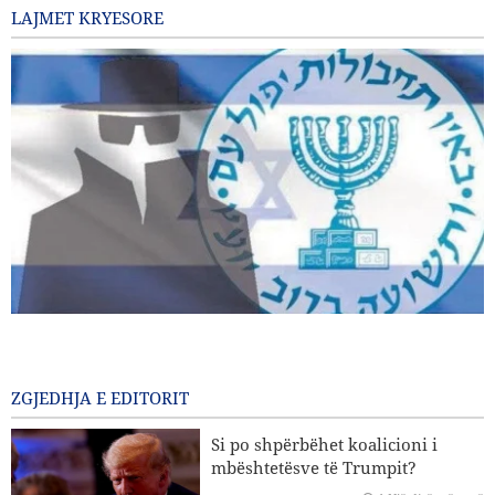
LAJMET KRYESORE
Shkarkohen dy zyrtarë të lartë të Mossad-it pas dështimeve
në përballjen me Iranin
1 Një ditë më parë
ZGJEDHJA E EDITORIT
Ligjvënësi amerikan: “Pabarazia” e kapaciteteve raketore të
Si po shpërbëhet koalicioni i
SHBA-së përballë Iranit është plotësisht e dukshme
mbështetësve të Trumpit?