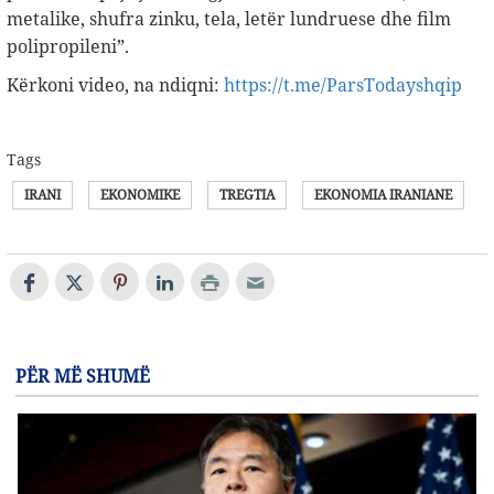
metalike, shufra zinku, tela, letër lundruese dhe film
polipropileni”.
Kërkoni video, na ndiqni:
https://t.me/ParsTodayshqip
Tags
IRANI
EKONOMIKE
TREGTIA
EKONOMIA IRANIANE
PËR MË SHUMË