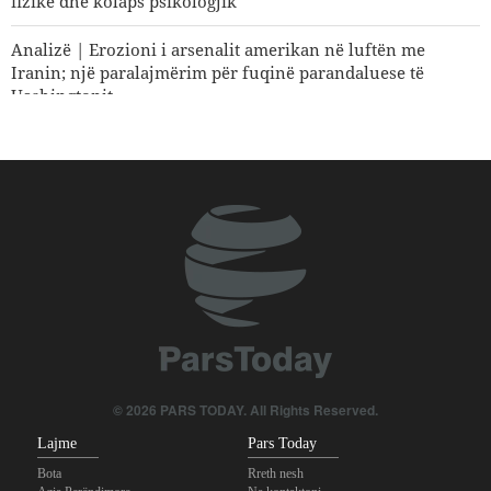
fizike dhe kolaps psikologjik
Analizë | Erozioni i arsenalit amerikan në luftën me
Iranin; një paralajmërim për fuqinë parandaluese të
Uashingtonit
Koment | E ardhmja e sigurisë së rajonit; pse roli qendror i
vendeve të rajonit është një domosdoshmëri?
Si po shpërbëhet koalicioni i mbështetësve të Trumpit?
© 2026 PARS TODAY. All Rights Reserved.
Lajme
Pars Today
Bota
Rreth nesh