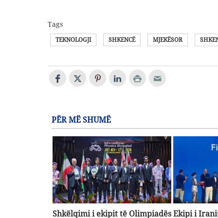
Tags
TEKNOLOGJI
SHKENCË
MJEKËSOR
SHKEN
PËR MË SHUMË
Shkëlqimi i ekipit të Olimpiadës
Ekipi i Iran