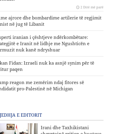
2 Ditë më parë
lme ajrore dhe bombardime artilerie të regjimit
nist në jug të Libanit
sperti iranian i çështjeve ndërkombëtare:
rategjitë e Iranit në lidhje me Ngushticën e
rmuzit nuk kanë ndryshuar
kan Fidan: Izraeli nuk ka asnjë synim për të
ritur paqen
ump reagon me zemërim ndaj fitores së
ndidatit pro-Palestinë në Michigan
JEDHJA E EDITORIT
Irani dhe Taxhikistani
shqyrtojnë rritjen e kuotave