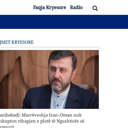
Faqja Kryesore
Radio
JMET KRYESORE
aribabadi: Marrëveshja Iran–Oman nuk
nkupton rihapjen e plotë të Ngushticës së
rmuzit