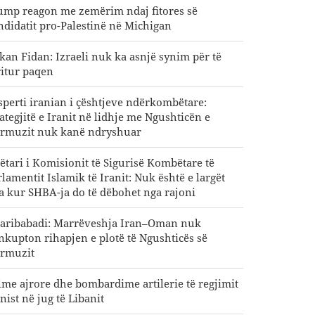
ump reagon me zemërim ndaj fitores së
ndidatit pro-Palestinë në Michigan
kan Fidan: Izraeli nuk ka asnjë synim për të
ritur paqen
sperti iranian i çështjeve ndërkombëtare:
rategjitë e Iranit në lidhje me Ngushticën e
rmuzit nuk kanë ndryshuar
ëtari i Komisionit të Sigurisë Kombëtare të
rlamentit Islamik të Iranit: Nuk është e largët
ta kur SHBA-ja do të dëbohet nga rajoni
aribabadi: Marrëveshja Iran–Oman nuk
nkupton rihapjen e plotë të Ngushticës së
rmuzit
lme ajrore dhe bombardime artilerie të regjimit
nist në jug të Libanit