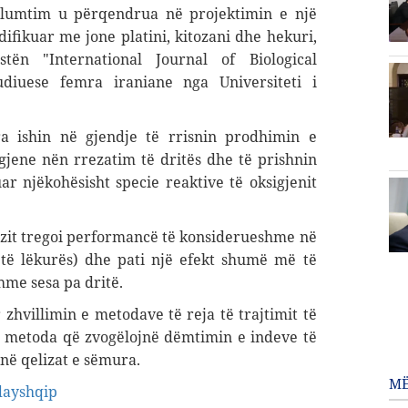
ulumtim u përqendrua në projektimin e një
difikuar me jone platini, kitozani dhe hekuri,
ën "International Journal of Biological
diuese femra iraniane nga Universiteti i
a ishin në gjendje të rrisnin prodhimin e
gjene nën rrezatim të dritës dhe të prishnin
r njëkohësisht specie reaktive të oksigjenit
ozit tregoi performancë të konsiderueshme në
 të lëkurës) dhe pati një efekt shumë më të
hme sesa pa dritë.
 zhvillimin e metodave të reja të trajtimit të
; metoda që zvogëlojnë dëmtimin e indeve të
ë qelizat e sëmura.
MË
dayshqip