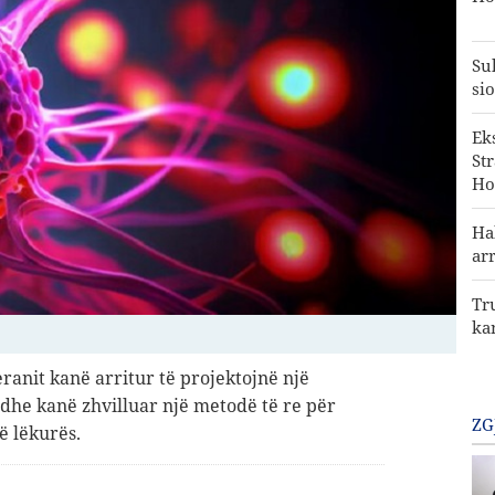
Su
sio
Ek
St
Ho
Ha
ar
Tr
ka
ranit kanë arritur të projektojnë një
 dhe kanë zhvilluar një metodë të re për
ZG
të lëkurës.