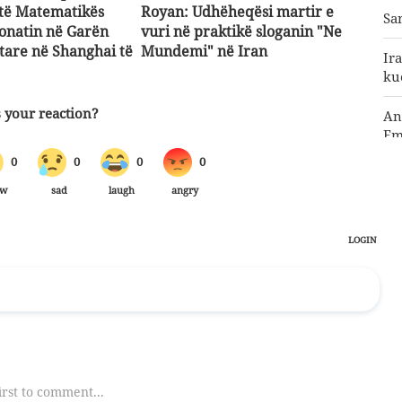
të Matematikës
Royan: Udhëheqësi martir e
Sa
onatin në Garën
vuri në praktikë sloganin "Ne
are në Shanghai të
Mundemi" në Iran
Ir
ku
An
Em
Pë
Pë