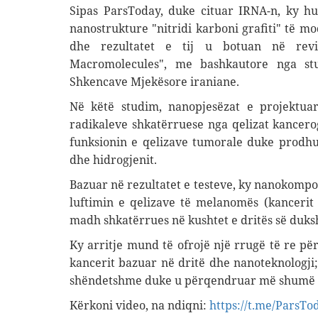
Sipas ParsToday, duke cituar IRNA-n, ky h
nanostrukture "nitridi karboni grafiti" të mo
dhe rezultatet e tij u botuan në revist
Macromolecules", me bashkautore nga stu
Shkencave Mjekësore iraniane
.
Në këtë studim, nanopjesëzat e projektuar
radikaleve shkatërruese nga qelizat kancero
funksionin e qelizave tumorale duke prodhua
dhe hidrogjenit
.
Bazuar në rezultatet e testeve, ky nanokomp
luftimin e qelizave të melanomës (kancerit
madh shkatërrues në kushtet e dritës së duks
Ky arritje mund të ofrojë një rrugë të re për
kancerit bazuar në dritë dhe nanoteknologji
shëndetshme duke u përqendruar më shumë n
Kërkoni video, na ndiqni:
https://t.me/ParsTo