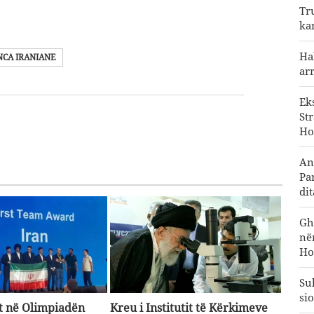
Tr
ka
Ha
CA IRANIANE
ar
Ek
St
Ho
An
Pa
di
Gh
në
Ho
Su
sio
it në Olimpiadën
Kreu i Institutit të Kërkimeve