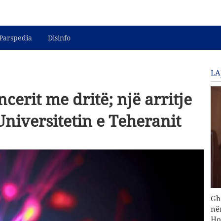
Parspedia
Disinfo
LA
ncerit me dritë; një arritje
Universitetin e Teheranit
Gh
në
Ho