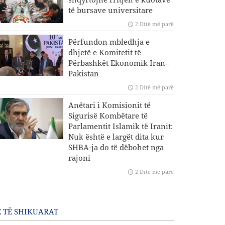
të bursave universitare
2 Ditë më parë
Përfundon mbledhja e
dhjetë e Komitetit të
Përbashkët Ekonomik Iran–
Pakistan
2 Ditë më parë
Anëtari i Komisionit të
Sigurisë Kombëtare të
Parlamentit Islamik të Iranit:
Nuk është e largët dita kur
SHBA-ja do të dëbohet nga
rajoni
2 Ditë më parë
 TË SHIKUARAT