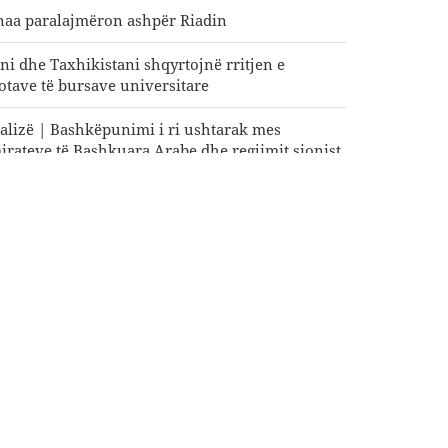
naa paralajmëron ashpër Riadin
ani dhe Taxhikistani shqyrtojnë rritjen e
otave të bursave universitare
alizë | Bashkëpunimi i ri ushtarak mes
irateve të Bashkuara Arabe dhe regjimit sionist
rfundon mbledhja e dhjetë e Komitetit të
rbashkët Ekonomik Iran–Pakistan