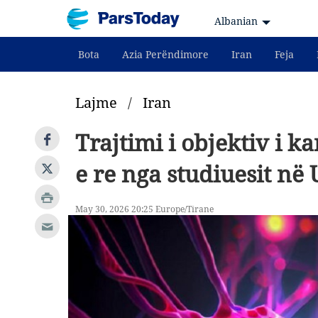
Albanian
Bota
Azia Perëndimore
Iran
Feja
Lajme
/
Iran
Trajtimi i objektiv i ka
e re nga studiuesit në 
May 30, 2026 20:25 Europe/Tirane