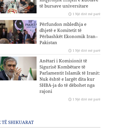
të bursave universitare
1 Një ditë më parë
Përfundon mbledhja e
dhjetë e Komitetit të
Përbashkët Ekonomik Iran–
Pakistan
1 Një ditë më parë
Anëtari i Komisionit të
Sigurisë Kombëtare të
Parlamentit Islamik të Iranit:
Nuk është e largët dita kur
SHBA-ja do të dëbohet nga
rajoni
1 Një ditë më parë
 TË SHIKUARAT