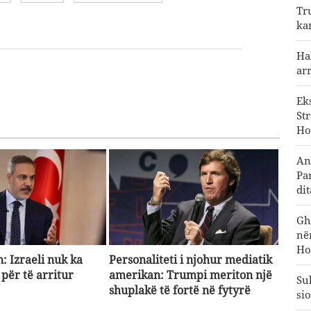
Tr
ka
Ha
ar
Ek
St
Ho
An
Pa
di
Gh
në
Ho
: Izraeli nuk ka
Personaliteti i njohur mediatik
për të arritur
amerikan: Trumpi meriton një
Su
shuplakë të fortë në fytyrë
sio