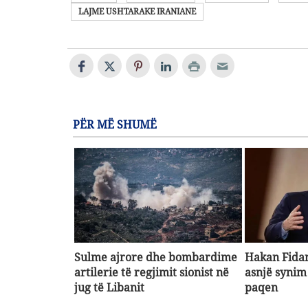
LAJME USHTARAKE IRANIANE
PËR MË SHUMË
Sulme ajrore dhe bombardime
Hakan Fidan
artilerie të regjimit sionist në
asnjë synim 
jug të Libanit
paqen