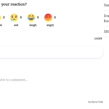
Sa
Ir
ku
SH
Pe
ud
ne