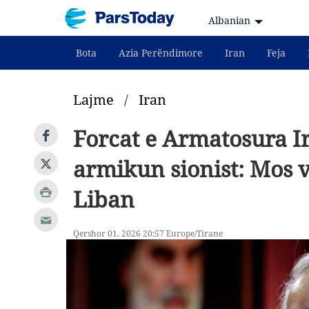
Albanian
Bota
Azia Perëndimore
Iran
Feja
Lajme
/
Iran
Forcat e Armatosura I
armikun sionist: Mos 
Liban
Qershor 01, 2026 20:57 Europe/Tirane