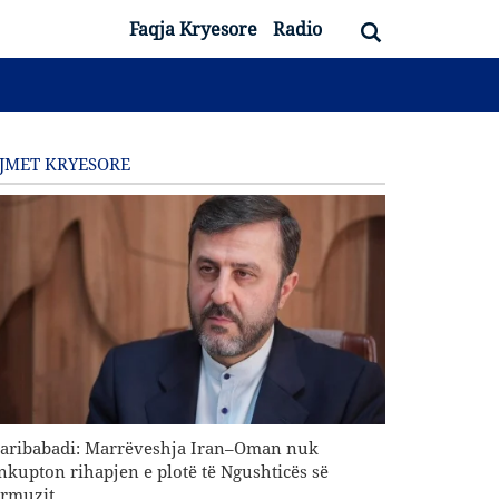
Faqja Kryesore
Radio
JMET KRYESORE
aribabadi: Marrëveshja Iran–Oman nuk
nkupton rihapjen e plotë të Ngushticës së
rmuzit