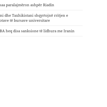
naa paralajmëron ashpër Riadin
ani dhe Taxhikistani shqyrtojnë rritjen e
otave të bursave universitare
BA heq disa sanksione të lidhura me Iranin
zeshkian: Ne mbështesim çdo vendim të
hëheqësve palestinezë në procesin e
gociatave