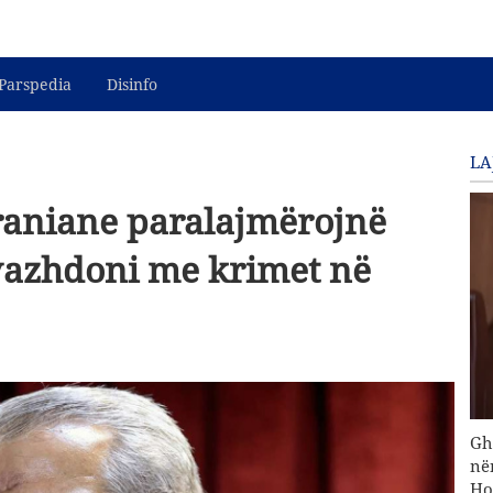
Parspedia
Disinfo
LA
raniane paralajmërojnë
vazhdoni me krimet në
Gh
në
Ho