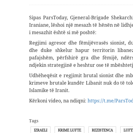
Sipas ParsToday, Gjeneral-Brigade Shekarchi
Iraniane, lëshoi ​​një mesazh të hënën në lidhj
i mesazhit është si më poshtë
:
Regjimi agresor dhe fëmijëvrasës sionist,
dhe duke shkelur hapur territorin liban
pafajshëm, përfshirë gra dhe fëmijë, ndë
ndjekin strategjinë e heshtur ose të mbështet
Udhëheqësit e regjimit brutal sionist dhe mb
krimeve brutale kundër Libanit nuk do të tol
Islamike të Iranit.
Kërkoni video, na ndiqni:
https://t.me/ParsTo
Tags
IZRAELI
KRIME LUFTE
REZISTENCA
LUFT