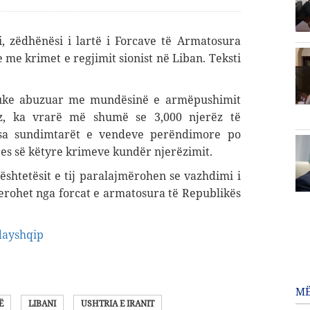
, zëdhënësi i lartë i Forcave të Armatosura
e me krimet e regjimit sionist në Liban. Teksti
 duke abuzuar me mundësinë e armëpushimit
ez, ka vrarë më shumë se 3,000 njerëz të
rsa sundimtarët e vendeve perëndimore po
jes së këtyre krimeve kundër njerëzimit
.
ështetësit e tij paralajmërohen se vazhdimi i
erohet nga forcat e armatosura të Republikës
dayshqip
MË
Ë
LIBANI
USHTRIA E IRANIT