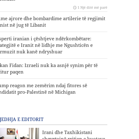
1 Një ditë më parë
lme ajrore dhe bombardime artilerie të regjimit
nist në jug të Libanit
sperti iranian i çështjeve ndërkombëtare:
rategjitë e Iranit në lidhje me Ngushticën e
rmuzit nuk kanë ndryshuar
kan Fidan: Izraeli nuk ka asnjë synim për të
ritur paqen
ump reagon me zemërim ndaj fitores së
ndidatit pro-Palestinë në Michigan
JEDHJA E EDITORIT
Irani dhe Taxhikistani
shqyrtojnë rritjen e kuotave