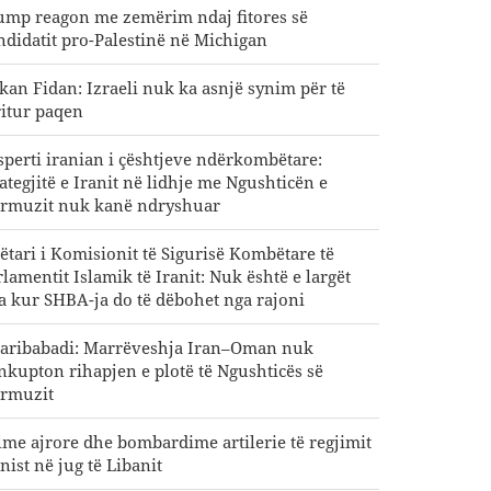
ump reagon me zemërim ndaj fitores së
ndidatit pro-Palestinë në Michigan
kan Fidan: Izraeli nuk ka asnjë synim për të
ritur paqen
sperti iranian i çështjeve ndërkombëtare:
rategjitë e Iranit në lidhje me Ngushticën e
rmuzit nuk kanë ndryshuar
ëtari i Komisionit të Sigurisë Kombëtare të
rlamentit Islamik të Iranit: Nuk është e largët
ta kur SHBA-ja do të dëbohet nga rajoni
aribabadi: Marrëveshja Iran–Oman nuk
nkupton rihapjen e plotë të Ngushticës së
rmuzit
lme ajrore dhe bombardime artilerie të regjimit
nist në jug të Libanit