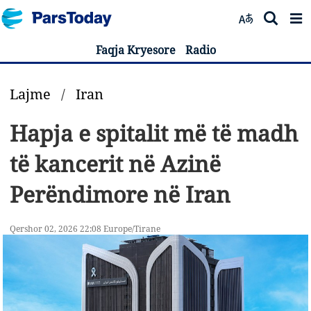
Faqja Kryesore
Radio
Lajme
/
Iran
Hapja e spitalit më të madh
të kancerit në Azinë
Perëndimore në Iran
Qershor 02, 2026 22:08 Europe/Tirane