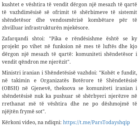
kushtet e vështira të vendit dërgon një mesazh të qartë
të vazhdimësisë së ofrimit të shërbimeve të sistemit
shëndetësor dhe vendosmërisë kombëtare për të
zhvilluar infrastrukturën mjekësore
.
Zafarqandi shtoi: "Pika e rëndësishme është se ky
projekt po vihet në funksion në mes të luftës dhe kjo
dërgon një mesazh të qartë: komuniteti shëndetësor i
vendit qëndron me njerëzit".
Ministri iranian i Shëndetësisë vazhdoi: "Kohët e fundit,
në takimin e Organizatës Botërore të Shëndetësisë
(OBSH) në Gjenevë, theksova se komuniteti iranian i
shëndetësisë nuk ka pushuar së shërbyeri njerëzve në
rrethanat më të vështira dhe ne po dëshmojmë të
njëjtën frymë sot".
Kërkoni video, na ndiqni:
https://t.me/ParsTodayshqip