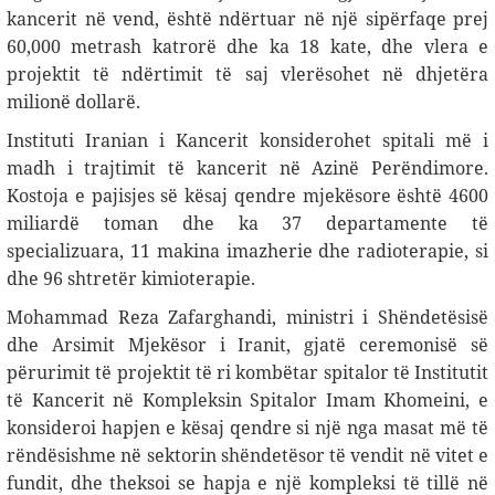
kancerit në vend, është ndërtuar në një sipërfaqe prej
60,000 metrash katrorë dhe ka 18 kate, dhe vlera e
projektit të ndërtimit të saj vlerësohet në dhjetëra
milionë dollarë.
Instituti Iranian i Kancerit konsiderohet spitali më i
madh i trajtimit të kancerit në Azinë Perëndimore.
Kostoja e pajisjes së kësaj qendre mjekësore është 4600
miliardë toman dhe ka 37 departamente të
specializuara, 11 makina imazherie dhe radioterapie, si
dhe 96 shtretër kimioterapie
.
Mohammad Reza Zafarghandi, ministri i Shëndetësisë
dhe Arsimit Mjekësor i Iranit, gjatë ceremonisë së
përurimit të projektit të ri kombëtar spitalor të Institutit
të Kancerit në Kompleksin Spitalor Imam Khomeini, e
konsideroi hapjen e kësaj qendre si një nga masat më të
rëndësishme në sektorin shëndetësor të vendit në vitet e
fundit, dhe theksoi se hapja e një kompleksi të tillë në