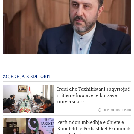
Gharibabadi: Marrëveshja Iran–Oman nuk nënkupton
rihapjen e plotë të Ngushticës së Hormuzit
15 Para disa orësh
ZGJEDHJA E EDITORIT
Sulme ajrore dhe bombardime artilerie të regjimit sionist
Irani dhe Taxhikistani shqyrtojnë
në jug të Libanit
rritjen e kuotave të bursave
universitare
Eksperti iranian i çështjeve ndërkombëtare: Strategjitë e
16 Para disa orësh
Iranit në lidhje me Ngushticën e Hormuzit nuk kanë
ndryshuar
Përfundon mbledhja e dhjetë e
Komitetit të Përbashkët Ekonomik
Hakan Fidan: Izraeli nuk ka asnjë synim për të arritur