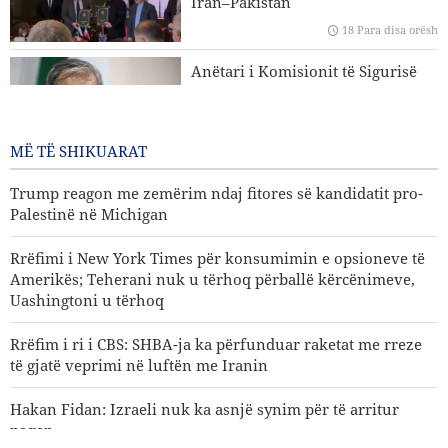
Iran–Pakistan
paqen
18 Para disa orësh
Trump reagon me zemërim ndaj fitores së kandidatit pro-
Anëtari i Komisionit të Sigurisë
Palestinë në Michigan
Kombëtare të Parlamentit Islamik
të Iranit: Nuk është e largët dita
kur SHBA-ja do të dëbohet nga
MË TË SHIKUARAT
rajoni
18 Para disa orësh
Trump reagon me zemërim ndaj fitores së kandidatit pro-
Palestinë në Michigan
Rrëfimi i New York Times për konsumimin e opsioneve të
Amerikës; Teherani nuk u tërhoq përballë kërcënimeve,
Uashingtoni u tërhoq
Rrëfim i ri i CBS: SHBA-ja ka përfunduar raketat me rreze
të gjatë veprimi në luftën me Iranin
Hakan Fidan: Izraeli nuk ka asnjë synim për të arritur
paqen