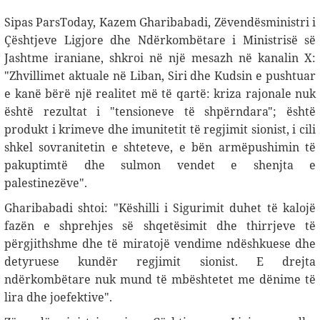
Sipas ParsToday, Kazem Gharibabadi, Zëvendësministri i
Çështjeve Ligjore dhe Ndërkombëtare i Ministrisë së
Jashtme iraniane, shkroi në një mesazh në kanalin X:
"Zhvillimet aktuale në Liban, Siri dhe Kudsin e pushtuar
e kanë bërë një realitet më të qartë: kriza rajonale nuk
është rezultat i "tensioneve të shpërndara"; është
produkt i krimeve dhe imunitetit të regjimit sionist, i cili
shkel sovranitetin e shteteve, e bën armëpushimin të
pakuptimtë dhe sulmon vendet e shenjta e
palestinezëve".
Gharibabadi shtoi: "Këshilli i Sigurimit duhet të kalojë
fazën e shprehjes së shqetësimit dhe thirrjeve të
përgjithshme dhe të miratojë vendime ndëshkuese dhe
detyruese kundër regjimit sionist. E drejta
ndërkombëtare nuk mund të mbështetet me dënime të
lira dhe joefektive
."