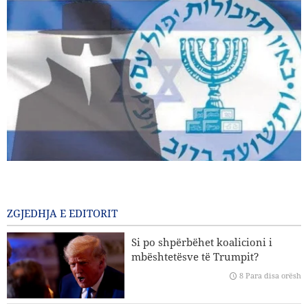
Shkarkohen dy zyrtarë të lartë të Mossad-it pas dështimeve
në përballjen me Iranin
3 Para disa orësh
ZGJEDHJA E EDITORIT
Ligjvënësi amerikan: “Pabarazia” e kapaciteteve raketore të
Si po shpërbëhet koalicioni i
SHBA-së përballë Iranit është plotësisht e dukshme
mbështetësve të Trumpit?
8 Para disa orësh
Koment | E ardhmja e sigurisë së rajonit; pse roli qendror i
vendeve të rajonit është një domosdoshmëri?