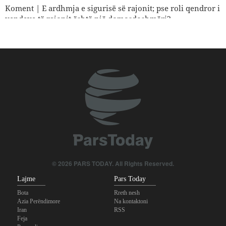
Koment | E ardhmja e sigurisë së rajonit; pse roli qendror i
vendeve të rajonit është një domosdoshmëri?
Koment | Kriza në ushtrinë e regjimit sionist; rraskapitje
fizike dhe kolaps psikologjik
Si po shpërbëhet koalicioni i mbështetësve të Trumpit?
© 2026 PARS TODAY. All Rights Reserved.
Lajme
Pars Today
Bota
Rreth nesh
Azia Perëndimore
Na kontaktoni
Iran
RSS
Feja