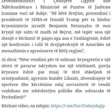
Zëvendësministri i Çështjeve Ligjore dhe
Ndërkombëtare i Ministrisë së Punëve të Jashtme
iraniane vuri në dukje: "Në këtë drejtim, pretendimi i
presidentit të SHBA-së Donald Trump për ta bindur
kryeministrin izraelit Benjamin Netanyahu të mos
kryejë një sulm të madh në Bejrut, më tepër sesa një
shenjë e kërkimit të paqes nga ana e Uashingtonit, është
një konfirmim i rolit të drejtpërdrejtë të Amerikës në
menaxhimin e agresioneve të këtij regjimi".
Ai shtoi: “Nëse vendimi për të sulmuar kryeqytetin e një
shteti të pavarur ndryshon me një telefonatë, pyetja
kryesore është pse muaj të tërë shkeljesh të
armëpushimit, agresion kundër Libanit, zhvendosjeje të
njerëzve dhe kërcënime ndaj sovranitetit të vendit
vazhduan me mbështetjen politike dhe ushtarake të
Perëndimit!”
Kërkoni video, na ndiqni:
https://t.me/ParsTodayshqip