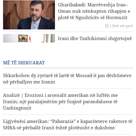
Gharibabadi: Marrëveshja Iran–
Koment | Kriza në ushtrinë e regjimit sionist; rraskapitje
Oman nuk nënkupton rihapjen e
fizike dhe kolaps psikologjik
plotë të Ngushticës së Hormuzit
Analizë | Erozioni i arsenalit amerikan në luftën me
2 Ditë më parë
Iranin; një paralajmërim për fuqinë parandaluese të
Irani dhe Taxhikistani shqyrtojnë
Uashingtonit
rritjen e kuotave të bursave
universitare
2 Ditë më parë
MË TË SHIKUARAT
Shkarkohen dy zyrtarë të lartë të Mossad-it pas dështimeve
në përballjen me Iranin
Analizë | Erozioni i arsenalit amerikan në luftën me
Iranin; një paralajmërim për fuqinë parandaluese të
Uashingtonit
Ligjvënësi amerikan: “Pabarazia” e kapaciteteve raketore të
SHBA-së përballë Iranit është plotësisht e dukshme