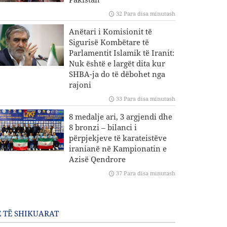
32 Para disa minutash
Anëtari i Komisionit të
Sigurisë Kombëtare të
Parlamentit Islamik të Iranit:
Nuk është e largët dita kur
SHBA-ja do të dëbohet nga
rajoni
33 Para disa minutash
8 medalje ari, 3 argjendi dhe
8 bronzi – bilanci i
përpjekjeve të karateistëve
iranianë në Kampionatin e
Azisë Qendrore
37 Para disa minutash
 TË SHIKUARAT