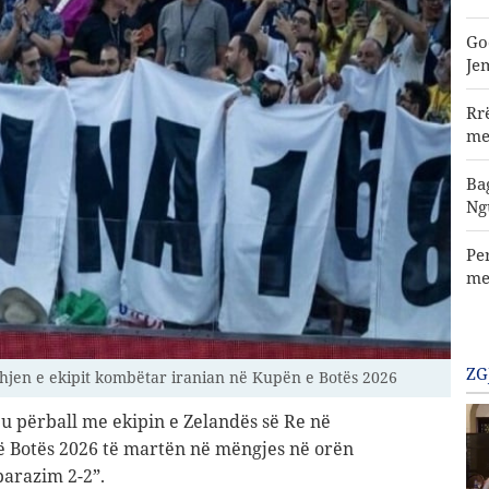
Go
Je
Rr
me
Ba
Ng
Pe
me
ZG
jen e ekipit kombëtar iranian në Kupën e Botës 2026
 u përball me ekipin e Zelandës së Re në
së Botës 2026 të martën në mëngjes në orën
barazim 2-2”.