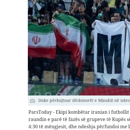
Duke përkujtuar dëshmorët e Minabit në ndesh
ParsToday - Ekipi kombëtar iranian i futbollit
raundin e parë të fazës së grupeve të Kupës 
4:30 të mëngjesit, dhe ndeshja përfundoi me 