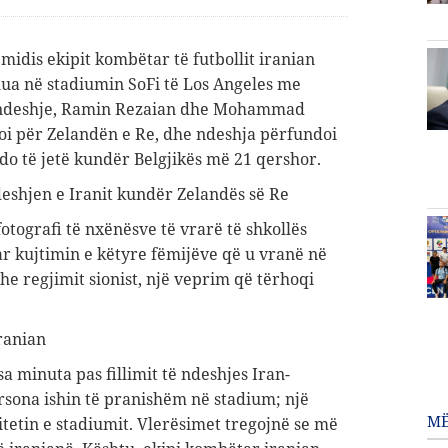
midis ekipit kombëtar të futbollit iranian
lua në stadiumin SoFi të Los Angeles me
ë ndeshje, Ramin Rezaian dhe Mohammad
oi për Zelandën e Re, dhe ndeshja përfundoi
do të jetë kundër Belgjikës më 21 qershor.
deshjen e Iranit kundër Zelandës së Re
fotografi të nxënësve të vrarë të shkollës
ar kujtimin e këtyre fëmijëve që u vranë në
e regjimit sionist, një veprim që tërhoqi
ranian
sa minuta pas fillimit të ndeshjes Iran-
ersona ishin të pranishëm në stadium; një
MË
itetin e stadiumit. Vlerësimet tregojnë se më