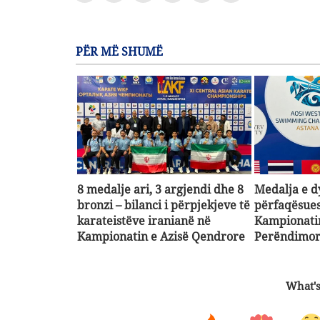
PËR MË SHUMË
8 medalje ari, 3 argjendi dhe 8
Medalja e d
bronzi – bilanci i përpjekjeve të
përfaqësues
karateistëve iranianë në
Kampionatin
Kampionatin e Azisë Qendrore
Perëndimo