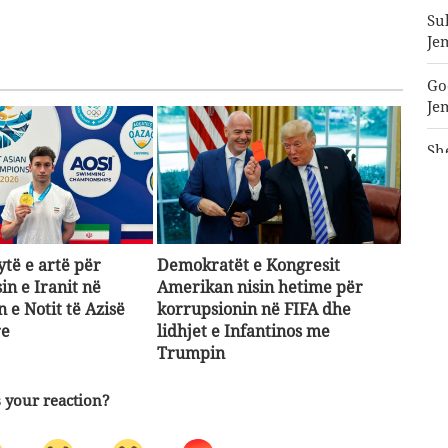
Su
Je
Go
Je
Sh
pë
Mb
ce
ytë e artë për
Demokratët e Kongresit
in e Iranit në
Amerikan nisin hetime për
 e Notit të Azisë
korrupsionin në FIFA dhe
re
lidhjet e Infantinos me
Trumpin