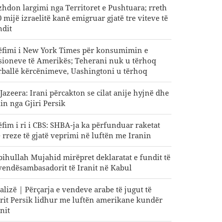
zhdon largimi nga Territoret e Pushtuara; rreth
0 mijë izraelitë kanë emigruar gjatë tre viteve të
ndit
ëfimi i New York Times për konsumimin e
sioneve të Amerikës; Teherani nuk u tërhoq
rballë kërcënimeve, Uashingtoni u tërhoq
-Jazeera: Irani përcakton se cilat anije hyjnë dhe
lin nga Gjiri Persik
ëfim i ri i CBS: SHBA-ja ka përfunduar raketat
 rreze të gjatë veprimi në luftën me Iranin
bihullah Mujahid mirëpret deklaratat e fundit të
vendësambasadorit të Iranit në Kabul
alizë | Përçarja e vendeve arabe të jugut të
irit Persik lidhur me luftën amerikane kundër
nit