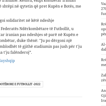
ë iranianë. Kështu, ekipi kombëtar iranian
Va
ë shtëpi në qytetin që pret Kupën e Botës, me
27
fu
egoi solidaritet në këtë ndeshje
Rr
i Federatës Ndërkombëtare të Futbollit, u
op
pë
ar iranian pas ndeshjes së parë në Kupën e
kombëtar, duke thënë: "Ju po dërgoni një
Al
mblodhët të gjithë stadiumin pas jush për t'ju
da
a t'ju falënderoj”.
Rr
dayshqip
me
Za
zë
BOTËRORE E FUTBOLLIT -2022
An
Gj
Ira