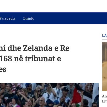
Parspedia
Disinfo
LA
ni dhe Zelanda e Re
168 në tribunat e
es
An
Em