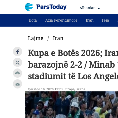
Albanian
Bota
Azia Perëndimore
Iran
Feja
Lajme
/
Iran
Kupa e Botës 2026; Ira
barazojnë 2-2 / Minab 
stadiumit të Los Angel
Qershor 16, 2026 19:20 Europe/Tirane