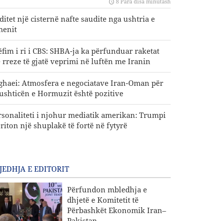
8 Para disa minutash
ditet një cisternë nafte saudite nga ushtria e
menit
ëfim i ri i CBS: SHBA-ja ka përfunduar raketat
 rreze të gjatë veprimi në luftën me Iranin
ghaei: Atmosfera e negociatave Iran-Oman për
ushticën e Hormuzit është pozitive
rsonaliteti i njohur mediatik amerikan: Trumpi
riton një shuplakë të fortë në fytyrë
JEDHJA E EDITORIT
Përfundon mbledhja e
dhjetë e Komitetit të
Përbashkët Ekonomik Iran–
Pakistan