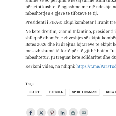
shumë se 90 përqind e kësaj turme ishin tifoz
përjetoi kushte të ngjashme me një ndeshje n
mbështetjen e gjerë të tifozëve të tij.
Presidenti i FIFA-s: Ekipi kombëtar i Iranit tr
Në këtë drejtim, Gianni Infantino, presidenti 
shfaq në dhomën e zhveshjes së ekipit kombët
Botës 2026 dhe iu drejtua lojtarëve të ekipit 
mesazh shumë të fortë për të gjithë botën. Ju 
mbështetur. Ju treguat këtë solidaritet dhe du
Kërkoni video, na ndiqni:
https://t.me/ParsTo
Tags
SPORT
FUTBOLL
SPORTI IRANIAN
KUPA 