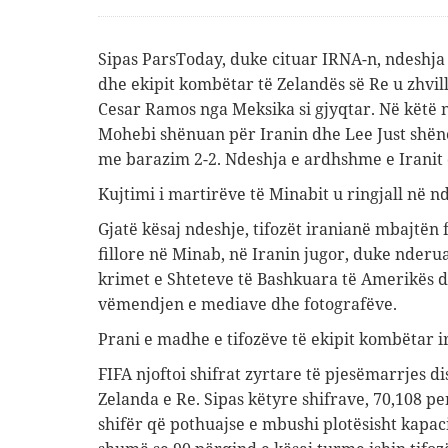
Sipas ParsToday, duke cituar IRNA-n, ndeshja 
dhe ekipit kombëtar të Zelandës së Re u zhvil
Cesar Ramos nga Meksika si gjyqtar. Në kët
Mohebi shënuan për Iranin dhe Lee Just shën
me barazim 2-2. Ndeshja e ardhshme e Iranit 
Kujtimi i martirëve të Minabit u ringjall në n
Gjatë kësaj ndeshje, tifozët iranianë mbajtën 
fillore në Minab, në Iranin jugor, duke nderu
krimet e Shteteve të Bashkuara të Amerikës dh
vëmendjen e mediave dhe fotografëve.
Prani e madhe e tifozëve të ekipit kombëtar i
FIFA njoftoi shifrat zyrtare të pjesëmarrjes di
Zelanda e Re. Sipas këtyre shifrave, 70,108 p
shifër që pothuajse e mbushi plotësisht kapac