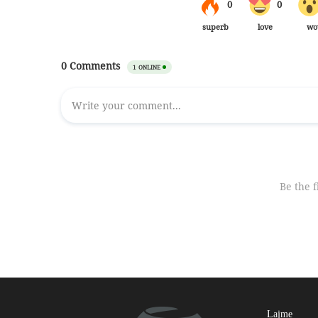
Lajme