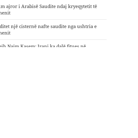
lm ajror i Arabisë Saudite ndaj kryeqytetit të
menit
ditet një cisternë nafte saudite nga ushtria e
menit
ejh Naim Kasem: Irani ka dalë fitues në
rballjen me SHBA-në dhe regjimin sionist
i 22 milionë vizitorë morën pjesë në
remoninë e Arba'init