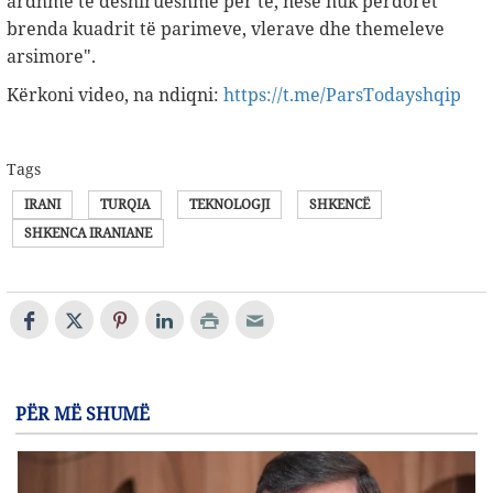
ardhme të dëshirueshme për të, nëse nuk përdoret
brenda kuadrit të parimeve, vlerave dhe themeleve
arsimore".
Kërkoni video, na ndiqni:
https://t.me/ParsTodayshqip
Tags
IRANI
TURQIA
TEKNOLOGJI
SHKENCË
SHKENCA IRANIANE
PËR MË SHUMË