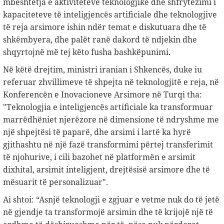
mbështetja e aktiviteteve teknologjike dhe shfrytëzimi i
kapaciteteve të inteligjencës artificiale dhe teknologjive
të reja arsimore ishin ndër temat e diskutuara dhe të
shkëmbyera, dhe palët ranë dakord të ndjekin dhe
shqyrtojnë më tej këto fusha bashkëpunimi.
Në këtë drejtim, ministri iranian i Shkencës, duke iu
referuar zhvillimeve të shpejta në teknologjitë e reja, në
Konferencën e Inovacioneve Arsimore në Turqi tha:
"Teknologjia e inteligjencës artificiale ka transformuar
marrëdhëniet njerëzore në dimensione të ndryshme me
një shpejtësi të paparë, dhe arsimi i lartë ka hyrë
gjithashtu në një fazë transformimi përtej transferimit
të njohurive, i cili bazohet në platformën e arsimit
dixhital, arsimit inteligjent, drejtësisë arsimore dhe të
mësuarit të personalizuar".
Ai shtoi: “Asnjë teknologji e zgjuar e vetme nuk do të jetë
në gjendje ta transformojë arsimin dhe të krijojë një të