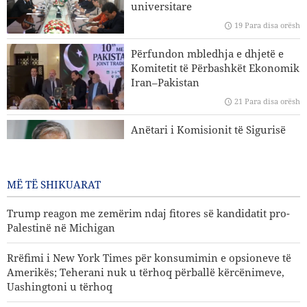
universitare
Eksperti iranian i çështjeve ndërkombëtare: Strategjitë e
19 Para disa orësh
Iranit në lidhje me Ngushticën e Hormuzit nuk kanë
ndryshuar
Përfundon mbledhja e dhjetë e
Komitetit të Përbashkët Ekonomik
Hakan Fidan: Izraeli nuk ka asnjë synim për të arritur
Iran–Pakistan
paqen
21 Para disa orësh
Trump reagon me zemërim ndaj fitores së kandidatit pro-
Anëtari i Komisionit të Sigurisë
Palestinë në Michigan
Kombëtare të Parlamentit Islamik
të Iranit: Nuk është e largët dita
kur SHBA-ja do të dëbohet nga
MË TË SHIKUARAT
rajoni
21 Para disa orësh
Trump reagon me zemërim ndaj fitores së kandidatit pro-
Palestinë në Michigan
Rrëfimi i New York Times për konsumimin e opsioneve të
Amerikës; Teherani nuk u tërhoq përballë kërcënimeve,
Uashingtoni u tërhoq