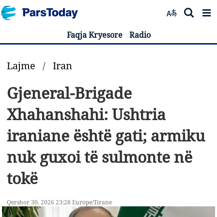
Faqja Kryesore
Radio
Lajme
/
Iran
Gjeneral-Brigade
Xhahanshahi: Ushtria
iraniane është gati; armiku
nuk guxoi të sulmonte në
tokë
Qershor 30, 2026 23:28 Europe/Tirane