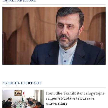
LAJMET KRYESORE
Gharibabadi: Marrëveshja Iran–Oman nuk nënkupton
rihapjen e plotë të Ngushticës së Hormuzit
24 Para disa orësh
ZGJEDHJA E EDITORIT
Sulme ajrore dhe bombardime artilerie të regjimit sionist
Irani dhe Taxhikistani shqyrtojnë
në jug të Libanit
rritjen e kuotave të bursave
universitare
Eksperti iranian i çështjeve ndërkombëtare: Strategjitë e