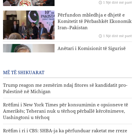
1 Një ditë më parë
Iranit në lidhje me Ngushticën e Hormuzit nuk kanë
ndryshuar
Përfundon mbledhja e dhjetë e
Komitetit të Përbashkët Ekonomik
Hakan Fidan: Izraeli nuk ka asnjë synim për të arritur
Iran–Pakistan
paqen
1 Një ditë më parë
Trump reagon me zemërim ndaj fitores së kandidatit pro-
Anëtari i Komisionit të Sigurisë
Palestinë në Michigan
Kombëtare të Parlamentit Islamik
të Iranit: Nuk është e largët dita
kur SHBA-ja do të dëbohet nga
MË TË SHIKUARAT
rajoni
1 Një ditë më parë
Trump reagon me zemërim ndaj fitores së kandidatit pro-
Palestinë në Michigan
Rrëfimi i New York Times për konsumimin e opsioneve të
Amerikës; Teherani nuk u tërhoq përballë kërcënimeve,
Uashingtoni u tërhoq
Rrëfim i ri i CBS: SHBA-ja ka përfunduar raketat me rreze