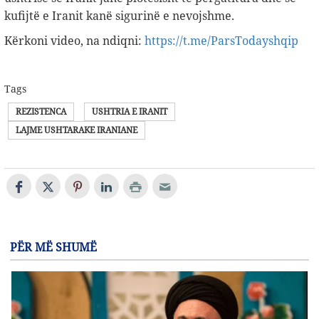
kufijtë e Iranit kanë sigurinë e nevojshme.
Kërkoni video, na ndiqni:
https://t.me/ParsTodayshqip
Tags
REZISTENCA
USHTRIA E IRANIT
LAJME USHTARAKE IRANIANE
PËR MË SHUMË