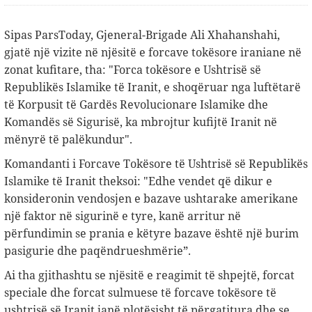
Sipas ParsToday, Gjeneral-Brigade Ali Xhahanshahi,
gjatë një vizite në njësitë e forcave tokësore iraniane në
zonat kufitare, tha: "Forca tokësore e Ushtrisë së
Republikës Islamike të Iranit, e shoqëruar nga luftëtarë
të Korpusit të Gardës Revolucionare Islamike dhe
Komandës së Sigurisë, ka mbrojtur kufijtë Iranit në
mënyrë të palëkundur".
Komandanti i Forcave Tokësore të Ushtrisë së Republikës
Islamike të Iranit theksoi: "Edhe vendet që dikur e
konsideronin vendosjen e bazave ushtarake amerikane
një faktor në sigurinë e tyre, kanë arritur në
përfundimin se prania e këtyre bazave është një burim
pasigurie dhe paqëndrueshmërie”.
Ai tha gjithashtu se njësitë e reagimit të shpejtë, forcat
speciale dhe forcat sulmuese të forcave tokësore të
ushtrisë së Iranit janë plotësisht të përgatitura dhe se