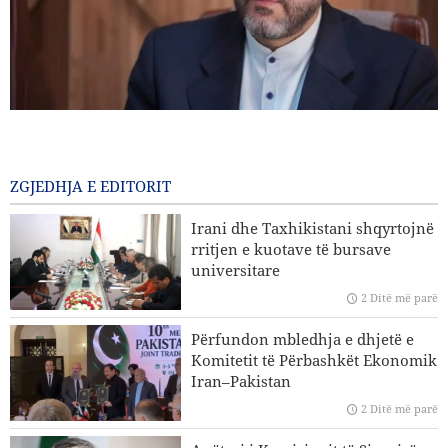
Gharibabadi: Marrëveshja Iran–Oman nuk nënkupton
rihapjen e plotë të Ngushticës së Hormuzit
2 Ditë më parë
ZGJEDHJA E EDITORIT
Sulme ajrore dhe bombardime artilerie të regjimit sionist
Irani dhe Taxhikistani shqyrtojnë
në jug të Libanit
rritjen e kuotave të bursave
universitare
Eksperti iranian i çështjeve ndërkombëtare: Strategjitë e
2 Ditë më parë
Iranit në lidhje me Ngushticën e Hormuzit nuk kanë
ndryshuar
Përfundon mbledhja e dhjetë e
Komitetit të Përbashkët Ekonomik
Hakan Fidan: Izraeli nuk ka asnjë synim për të arritur
Iran–Pakistan
paqen
2 Ditë më parë
Trump reagon me zemërim ndaj fitores së kandidatit pro-