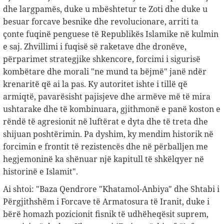
dhe largpamës, duke u mbështetur te Zoti dhe duke u
besuar forcave besnike dhe revolucionare, arriti ta
çonte fuqinë penguese të Republikës Islamike në kulmin
e saj. Zhvillimi i fuqisë së raketave dhe dronëve,
përparimet strategjike shkencore, forcimi i sigurisë
kombëtare dhe morali "ne mund ta bëjmë" janë ndër
krenaritë që ai la pas. Ky autoritet ishte i tillë që
armiqtë, pavarësisht pajisjeve dhe armëve më të mira
ushtarake dhe të kombinuara, gjithmonë e panë koston e
rëndë të agresionit në luftërat e dyta dhe të treta dhe
shijuan poshtërimin. Pa dyshim, ky mendim historik në
forcimin e frontit të rezistencës dhe në përballjen me
hegjemoninë ka shënuar një kapitull të shkëlqyer në
historinë e Islamit".
Ai shtoi: "Baza Qendrore "Khatamol-Anbiya" dhe Shtabi i
Përgjithshëm i Forcave të Armatosura të Iranit, duke i
bërë homazh pozicionit fisnik të udhëheqësit suprem,