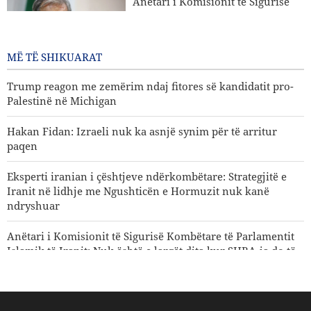
Anëtari i Komisionit të Sigurisë
Palestinë në Michigan
Kombëtare të Parlamentit Islamik
të Iranit: Nuk është e largët dita
kur SHBA-ja do të dëbohet nga
MË TË SHIKUARAT
rajoni
2 Ditë më parë
Trump reagon me zemërim ndaj fitores së kandidatit pro-
Palestinë në Michigan
Hakan Fidan: Izraeli nuk ka asnjë synim për të arritur
paqen
Eksperti iranian i çështjeve ndërkombëtare: Strategjitë e
Iranit në lidhje me Ngushticën e Hormuzit nuk kanë
ndryshuar
Anëtari i Komisionit të Sigurisë Kombëtare të Parlamentit
Islamik të Iranit: Nuk është e largët dita kur SHBA-ja do të
dëbohet nga rajoni
Gharibabadi: Marrëveshja Iran–Oman nuk nënkupton
rihapjen e plotë të Ngushticës së Hormuzit