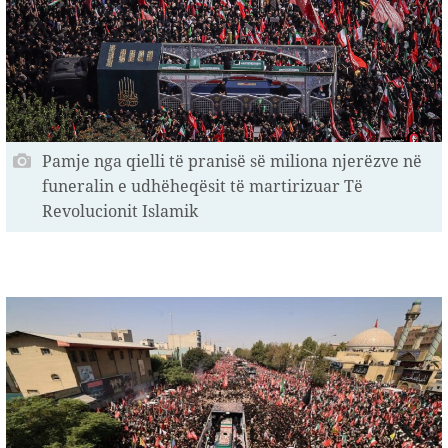
Pamje nga qielli të pranisë së miliona njerëzve në
funeralin e udhëheqësit të martirizuar Të
Revolucionit Islamik