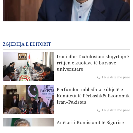
Gharibabadi: Marrëveshja Iran–Oman nuk nënkupton
rihapjen e plotë të Ngushticës së Hormuzit
1 Një ditë më parë
ZGJEDHJA E EDITORIT
Sulme ajrore dhe bombardime artilerie të regjimit sionist
Irani dhe Taxhikistani shqyrtojnë
në jug të Libanit
rritjen e kuotave të bursave
universitare
Eksperti iranian i çështjeve ndërkombëtare: Strategjitë e
1 Një ditë më parë
Iranit në lidhje me Ngushticën e Hormuzit nuk kanë
ndryshuar
Përfundon mbledhja e dhjetë e
Komitetit të Përbashkët Ekonomik
Hakan Fidan: Izraeli nuk ka asnjë synim për të arritur
Iran–Pakistan
paqen
1 Një ditë më parë
Trump reagon me zemërim ndaj fitores së kandidatit pro-
Anëtari i Komisionit të Sigurisë
Palestinë në Michigan
Kombëtare të Parlamentit Islamik