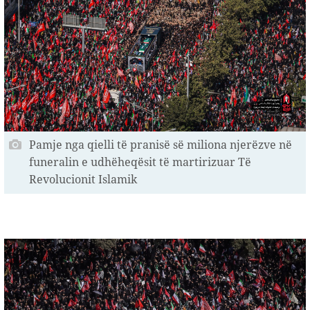
Pamje nga qielli të pranisë së miliona njerëzve në
funeralin e udhëheqësit të martirizuar Të
Revolucionit Islamik