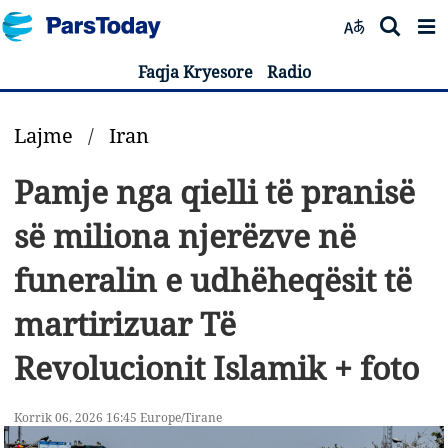
Faqja Kryesore
Radio
Lajme
/
Iran
Pamje nga qielli të pranisë
së miliona njerëzve në
funeralin e udhëheqësit të
martirizuar Të
Revolucionit Islamik + foto
Korrik 06, 2026 16:45 Europe/Tirane