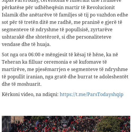
Sipas ParsToday, ceremonia e funeralit dhe ritualeve
përkatëse për udhëheqësin martir të Revolucionit
Islamik dhe anëtarëve të familjes së tij po vazhdon edhe
sot për të tretën ditë me radhë, me praninë e gjerë të
segmenteve të ndryshme të popullsisë, zyrtarëve
ushtarakë dhe shtetërorë, si dhe personaliteteve
vendase dhe të huaja.
Sot nga ora 06:00 e mëngjesit të kësaj të hëne, ka në
Teheran ka filluar ceremonia e së kufomave të
martirëve, me pjesëmarrjen e segmenteve të ndryshme
të popullit iranian, nga gratë dhe burrat te adoleshentët
dhe të moshuarit.
Kërkoni video, na ndiqni:
https://t.me/ParsTodayshqip