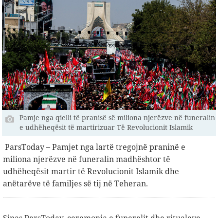
Pamje nga qielli të pranisë së miliona njerëzve në funeralin
e udhëheqësit të martirizuar Të Revolucionit Islamik
ParsToday – Pamjet nga lartë tregojnë praninë e
miliona njerëzve në funeralin madhështor të
udhëheqësit martir të Revolucionit Islamik dhe
anëtarëve të familjes së tij në Teheran.