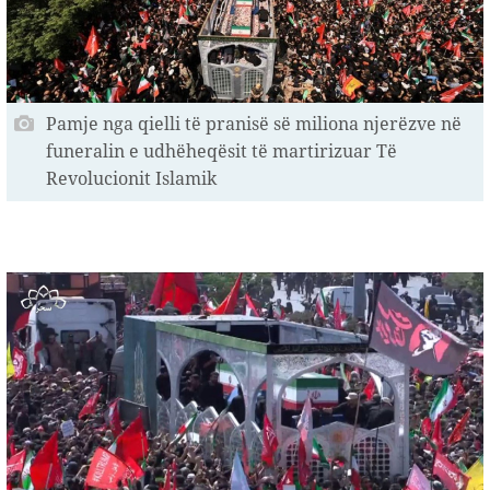
Pamje nga qielli të pranisë së miliona njerëzve në
funeralin e udhëheqësit të martirizuar Të
Revolucionit Islamik