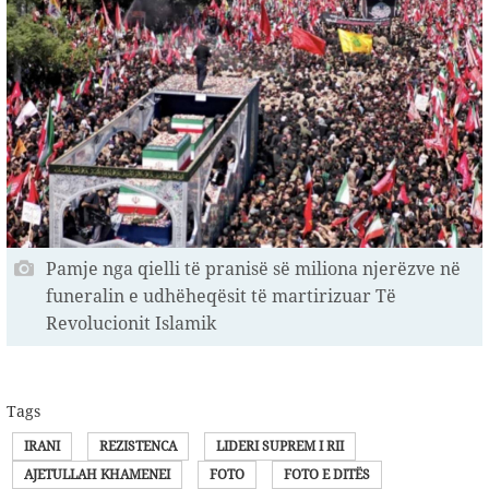
Pamje nga qielli të pranisë së miliona njerëzve në
funeralin e udhëheqësit të martirizuar Të
Revolucionit Islamik
Tags
IRANI
REZISTENCA
LIDERI SUPREM I RII
AJETULLAH KHAMENEI
FOTO
FOTO E DITËS