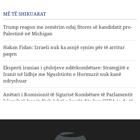
të Iranit: Nuk është e largët dita
kur SHBA-ja do të dëbohet nga
MË TË SHIKUARAT
rajoni
1 Një ditë më parë
Trump reagon me zemërim ndaj fitores së kandidatit pro-
Palestinë në Michigan
Hakan Fidan: Izraeli nuk ka asnjë synim për të arritur
paqen
Eksperti iranian i çështjeve ndërkombëtare: Strategjitë e
Iranit në lidhje me Ngushticën e Hormuzit nuk kanë
ndryshuar
Anëtari i Komisionit të Sigurisë Kombëtare të Parlamentit
Islamik të Iranit: Nuk është e largët dita kur SHBA-ja do të
dëbohet nga rajoni
Gharibabadi: Marrëveshja Iran–Oman nuk nënkupton
rihapjen e plotë të Ngushticës së Hormuzit