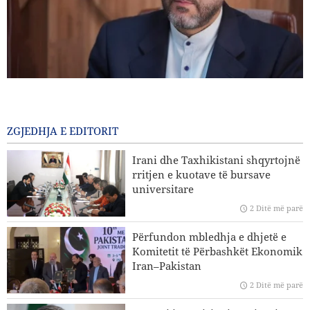
Gharibabadi: Marrëveshja Iran–Oman nuk nënkupton
rihapjen e plotë të Ngushticës së Hormuzit
1 Një ditë më parë
ZGJEDHJA E EDITORIT
Sulme ajrore dhe bombardime artilerie të regjimit sionist
Irani dhe Taxhikistani shqyrtojnë
në jug të Libanit
rritjen e kuotave të bursave
universitare
Eksperti iranian i çështjeve ndërkombëtare: Strategjitë e
2 Ditë më parë
Iranit në lidhje me Ngushticën e Hormuzit nuk kanë
ndryshuar
Përfundon mbledhja e dhjetë e
Komitetit të Përbashkët Ekonomik
Hakan Fidan: Izraeli nuk ka asnjë synim për të arritur
Iran–Pakistan
paqen
2 Ditë më parë
Trump reagon me zemërim ndaj fitores së kandidatit pro-