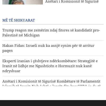
Anëtari i Komisionit të Sigurisë
Palestinë në Michigan
Kombëtare të Parlamentit Islamik
të Iranit: Nuk është e largët dita
kur SHBA-ja do të dëbohet nga
MË TË SHIKUARAT
rajoni
2 Ditë më parë
Trump reagon me zemërim ndaj fitores së kandidatit pro-
Palestinë në Michigan
Hakan Fidan: Izraeli nuk ka asnjë synim për të arritur
paqen
Eksperti iranian i çështjeve ndërkombëtare: Strategjitë e
Iranit në lidhje me Ngushticën e Hormuzit nuk kanë
ndryshuar
Anëtari i Komisionit të Sigurisë Kombëtare të Parlamentit
Islamik të Iranit: Nuk është e largët dita kur SHBA-ja do të
dëbohet nga rajoni
Gharibabadi: Marrëveshja Iran–Oman nuk nënkupton