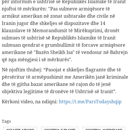
për informim e ushtrisë së Republikës Islamike të Iranit
njoftoi të mërkurën: "Pas sulmeve armiqësore të
armikut amerikan në zonat ushtarake dhe civile në
Iranin jugor dhe shkeljes së dispozitave dhe 14
klauzolave të Memorandumit të Mirëkuptimi, dronët
sulmues të ushtrisë së Republikës Islamike të Iranit
sulmuan qendrat e grumbullimit të forcave armiqësore
amerikane në "Bazën Sheikh Isa" të vendosur në Bahrejn
që nga mëngjesi i së mërkurës".
Në njoftim thuhej: “Pasojat e shkeljes flagrante dhe të
përsëritur të armëpushimit me Amerikën janë kriminale
dhe të gjitha bazat amerikane në rajon do të jenë
objektiva legjitime të dronëve të Ushtrisë së Iranit”.
Kërkoni video, na ndiqni:
https://t.me/ParsTodayshqip
Tags