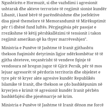
Ngushticën e Hormuzit, si dhe vazhdimi i agresionit
ushtarak dhe akteve terroriste të regjimit sionist kundër
Libanit, i kanë bërë të parëndësishme dhe joefektive
disa pjesë themelore të Memorandumit të Mirëkuptimit
për t'i dhënë fund luftës. Përgjegjësia për pasojat e
rrezikshme të këtij përshkallëzimi të tensionit i takon
regjimit amerikan që ka thyer marrëveshjen".
Ministria e Punëve të Jashtme të Iranit gjithashtu
thekson fuqimisht detyrimin ligjor ndërkombëtar të të
gjitha shteteve, veçanërisht të vendeve fqinje të
vendosura në bregun jugor të Gjirit Persik, për të mos
lejuar agresorët të përdorin territorin dhe objektet e
tyre për të kryer akte agresive kundër Republikës
Islamike të Iranit, dhe thekson se çdo bashkëpunim në
kryerjen e krimit të agresionit kundër Iranit përbën
bashkëfajësi dhe pjesëmarrje në krim.
Ministria e Punëve të Jashtme të Iranit dënon me forcë