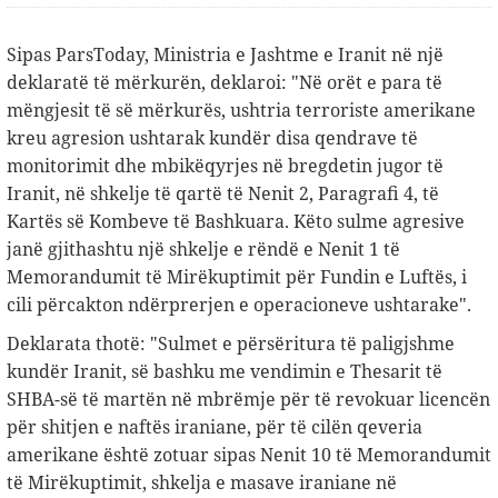
Sipas ParsToday, Ministria e Jashtme e Iranit në një
deklaratë të mërkurën, deklaroi: "Në orët e para të
mëngjesit të së mërkurës, ushtria terroriste amerikane
kreu agresion ushtarak kundër disa qendrave të
monitorimit dhe mbikëqyrjes në bregdetin jugor të
Iranit, në shkelje të qartë të Nenit 2, Paragrafi 4, të
Kartës së Kombeve të Bashkuara. Këto sulme agresive
janë gjithashtu një shkelje e rëndë e Nenit 1 të
Memorandumit të Mirëkuptimit për Fundin e Luftës, i
cili përcakton ndërprerjen e operacioneve ushtarake".
Deklarata thotë: "Sulmet e përsëritura të paligjshme
kundër Iranit, së bashku me vendimin e Thesarit të
SHBA-së të martën në mbrëmje për të revokuar licencën
për shitjen e naftës iraniane, për të cilën qeveria
amerikane është zotuar sipas Nenit 10 të Memorandumit
të Mirëkuptimit, shkelja e masave iraniane në