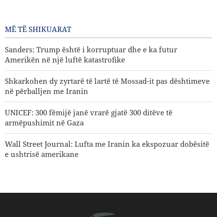
kuptuar bllofin e Trumpit
2 Para disa orësh
MË TË SHIKUARAT
Sanders: Trump është i korruptuar dhe e ka futur
Amerikën në një luftë katastrofike
Shkarkohen dy zyrtarë të lartë të Mossad-it pas dështimeve
në përballjen me Iranin
UNICEF: 300 fëmijë janë vrarë gjatë 300 ditëve të
armëpushimit në Gaza
Wall Street Journal: Lufta me Iranin ka ekspozuar dobësitë
e ushtrisë amerikane
Çmimi i naftës drejt rritjes
Kritika e moderatores së njohur amerikane ndaj
premtimeve boshe të Trumpit