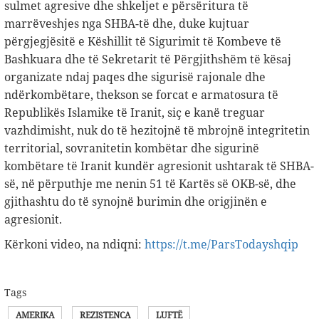
sulmet agresive dhe shkeljet e përsëritura të
marrëveshjes nga SHBA-të dhe, duke kujtuar
përgjegjësitë e Këshillit të Sigurimit të Kombeve të
Bashkuara dhe të Sekretarit të Përgjithshëm të kësaj
organizate ndaj paqes dhe sigurisë rajonale dhe
ndërkombëtare, thekson se forcat e armatosura të
Republikës Islamike të Iranit, siç e kanë treguar
vazhdimisht, nuk do të hezitojnë të mbrojnë integritetin
territorial, sovranitetin kombëtar dhe sigurinë
kombëtare të Iranit kundër agresionit ushtarak të SHBA-
së, në përputhje me nenin 51 të Kartës së OKB-së, dhe
gjithashtu do të synojnë burimin dhe origjinën e
agresionit.
Kërkoni video, na ndiqni:
https://t.me/ParsTodayshqip
Tags
AMERIKA
REZISTENCA
LUFTË