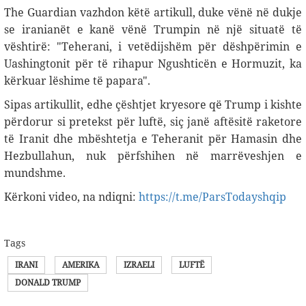
The Guardian vazhdon këtë artikull, duke vënë në dukje
se iranianët e kanë vënë Trumpin në një situatë të
vështirë: "Teherani, i vetëdijshëm për dëshpërimin e
Uashingtonit për të rihapur Ngushticën e Hormuzit, ka
kërkuar lëshime të papara".
Sipas artikullit, edhe çështjet kryesore që Trump i kishte
përdorur si pretekst për luftë, siç janë aftësitë raketore
të Iranit dhe mbështetja e Teheranit për Hamasin dhe
Hezbullahun, nuk përfshihen në marrëveshjen e
mundshme.
Kërkoni video, na ndiqni:
https://t.me/ParsTodayshqip
Tags
IRANI
AMERIKA
IZRAELI
LUFTË
DONALD TRUMP