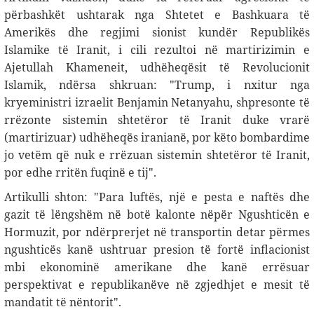
përbashkët ushtarak nga Shtetet e Bashkuara të
Amerikës dhe regjimi sionist kundër Republikës
Islamike të Iranit, i cili rezultoi në martirizimin e
Ajetullah Khameneit, udhëheqësit të Revolucionit
Islamik, ndërsa shkruan: "Trump, i nxitur nga
kryeministri izraelit Benjamin Netanyahu, shpresonte të
rrëzonte sistemin shtetëror të Iranit duke vrarë
(martirizuar) udhëheqës iranianë, por këto bombardime
jo vetëm që nuk e rrëzuan sistemin shtetëror të Iranit,
por edhe rritën fuqinë e tij".
Artikulli shton: "Para luftës, një e pesta e naftës dhe
gazit të lëngshëm në botë kalonte nëpër Ngushticën e
Hormuzit, por ndërprerjet në transportin detar përmes
ngushticës kanë ushtruar presion të fortë inflacionist
mbi ekonominë amerikane dhe kanë errësuar
perspektivat e republikanëve në zgjedhjet e mesit të
mandatit të nëntorit".