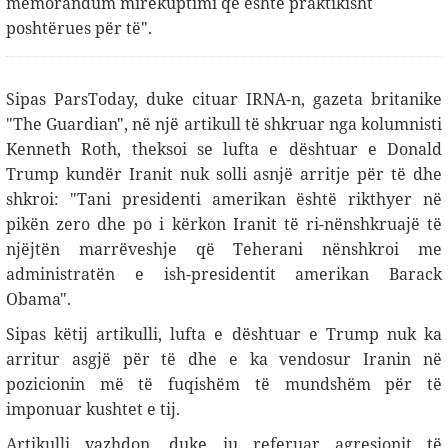
memorandum mirëkuptimi që është praktikisht
poshtërues për të".
Sipas ParsToday, duke cituar IRNA-n, gazeta britanike
"The Guardian", në një artikull të shkruar nga kolumnisti
Kenneth Roth, theksoi se lufta e dështuar e Donald
Trump kundër Iranit nuk solli asnjë arritje për të dhe
shkroi: "Tani presidenti amerikan është rikthyer në
pikën zero dhe po i kërkon Iranit të ri-nënshkruajë të
njëjtën marrëveshje që Teherani nënshkroi me
administratën e ish-presidentit amerikan Barack
Obama".
Sipas këtij artikulli, lufta e dështuar e Trump nuk ka
arritur asgjë për të dhe e ka vendosur Iranin në
pozicionin më të fuqishëm të mundshëm për të
imponuar kushtet e tij
.
Artikulli vazhdon, duke iu referuar agresionit të