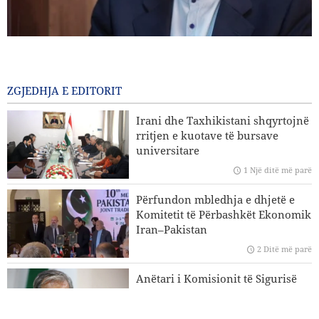
Gharibabadi: Marrëveshja Iran–Oman nuk nënkupton
rihapjen e plotë të Ngushticës së Hormuzit
1 Një ditë më parë
ZGJEDHJA E EDITORIT
Sulme ajrore dhe bombardime artilerie të regjimit sionist
Irani dhe Taxhikistani shqyrtojnë
në jug të Libanit
rritjen e kuotave të bursave
universitare
Eksperti iranian i çështjeve ndërkombëtare: Strategjitë e
1 Një ditë më parë
Iranit në lidhje me Ngushticën e Hormuzit nuk kanë
ndryshuar
Përfundon mbledhja e dhjetë e
Komitetit të Përbashkët Ekonomik
Hakan Fidan: Izraeli nuk ka asnjë synim për të arritur
Iran–Pakistan
paqen
2 Ditë më parë
Trump reagon me zemërim ndaj fitores së kandidatit pro-
Anëtari i Komisionit të Sigurisë
Palestinë në Michigan
Kombëtare të Parlamentit Islamik
të Iranit: Nuk është e largët dita