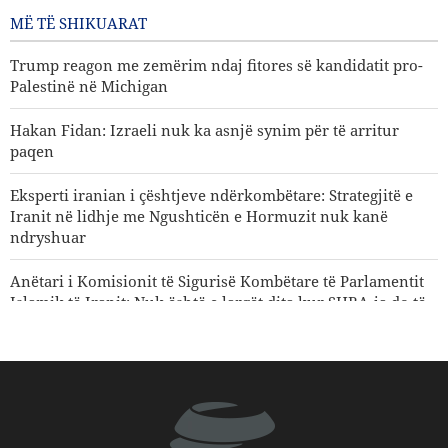
kur SHBA-ja do të dëbohet nga
MË TË SHIKUARAT
rajoni
2 Ditë më parë
Trump reagon me zemërim ndaj fitores së kandidatit pro-
Palestinë në Michigan
Hakan Fidan: Izraeli nuk ka asnjë synim për të arritur
paqen
Eksperti iranian i çështjeve ndërkombëtare: Strategjitë e
Iranit në lidhje me Ngushticën e Hormuzit nuk kanë
ndryshuar
Anëtari i Komisionit të Sigurisë Kombëtare të Parlamentit
Islamik të Iranit: Nuk është e largët dita kur SHBA-ja do të
dëbohet nga rajoni
Gharibabadi: Marrëveshja Iran–Oman nuk nënkupton
rihapjen e plotë të Ngushticës së Hormuzit
Sulme ajrore dhe bombardime artilerie të regjimit sionist