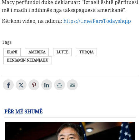
Macy përfundoi duke deklaruar: "Izraeli është përfituesi
më i madh i ndihmës nga taksapaguesit amerikanë".
Kërkoni video, na ndiqni:
https://t.me/ParsTodayshqip
Tags
IRANI
AMERIKA
LUFTË
TURQIA
BENIAMIN NETANJAHU
PËR MË SHUMË