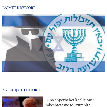
LAJMET KRYESORE
Shkarkohen dy zyrtarë të lartë të Mossad-it pas dështimeve
në përballjen me Iranin
13 Para disa orësh
ZGJEDHJA E EDITORIT
Ligjvënësi amerikan: “Pabarazia” e kapaciteteve raketore të
Si po shpërbëhet koalicioni i
SHBA-së përballë Iranit është plotësisht e dukshme
mbështetësve të Trumpit?