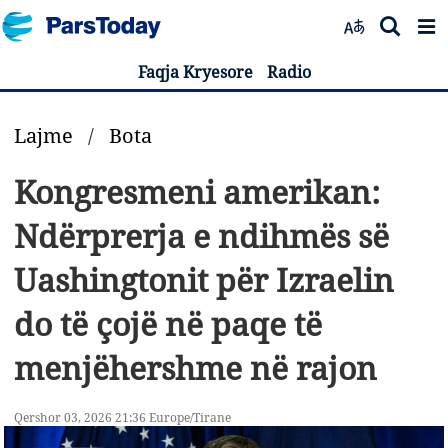
Faqja Kryesore
Radio
Lajme
/
Bota
Kongresmeni amerikan:
Ndërprerja e ndihmës së
Uashingtonit për Izraelin
do të çojë në paqe të
menjëhershme në rajon
Qershor 03, 2026 21:36 Europe/Tirane