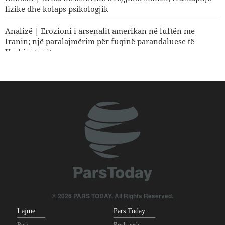
fizike dhe kolaps psikologjik
Analizë | Erozioni i arsenalit amerikan në luftën me
Iranin; një paralajmërim për fuqinë parandaluese të
Uashingtonit
Koment | E ardhmja e sigurisë së rajonit; pse roli qendror i
vendeve të rajonit është një domosdoshmëri?
Si po shpërbëhet koalicioni i mbështetësve të Trumpit?
© 2026 PARS TODAY. All Rights Reserved.
Lajme
Pars Today