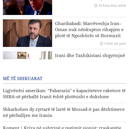
18 Para disa orësh
Koment | E ardhmja e sigurisë së rajonit; pse roli qendror i
vendeve të rajonit është një domosdoshmëri?
Gharibabadi: Marrëveshja Iran–
Koment | Kriza në ushtrinë e regjimit sionist; rraskapitje
Oman nuk nënkupton rihapjen e
fizike dhe kolaps psikologjik
plotë të Ngushticës së Hormuzit
Analizë | Erozioni i arsenalit amerikan në luftën me
3 Ditë më parë
Iranin; një paralajmërim për fuqinë parandaluese të
Irani dhe Taxhikistani shqyrtojnë
Uashingtonit
rritjen e kuotave të bursave
universitare
3 Ditë më parë
MË TË SHIKUARAT
Ligjvënësi amerikan: “Pabarazia” e kapaciteteve raketore të
SHBA-së përballë Iranit është plotësisht e dukshme
Shkarkohen dy zyrtarë të lartë të Mossad-it pas dështimeve
në përballjen me Iranin
Koment | Kriza në ushtrinë e regjimit sionist; rraskapitje