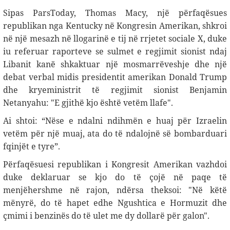
Sipas ParsToday, Thomas Macy, një përfaqësues
republikan nga Kentucky në Kongresin Amerikan, shkroi
në një mesazh në llogarinë e tij në rrjetet sociale X, duke
iu referuar raporteve se sulmet e regjimit sionist ndaj
Libanit kanë shkaktuar një mosmarrëveshje dhe një
debat verbal midis presidentit amerikan Donald Trump
dhe kryeministrit të regjimit sionist Benjamin
Netanyahu: "E gjithë kjo është vetëm llafe".
Ai shtoi: “Nëse e ndalni ndihmën e huaj për Izraelin
vetëm për një muaj, ata do të ndalojnë së bombarduari
fqinjët e tyre
.”
Përfaqësuesi republikan i Kongresit Amerikan vazhdoi
duke deklaruar se kjo do të çojë në paqe të
menjëhershme në rajon, ndërsa theksoi: "Në këtë
mënyrë, do të hapet edhe Ngushtica e Hormuzit dhe
çmimi i benzinës do të ulet me dy dollarë për galon".